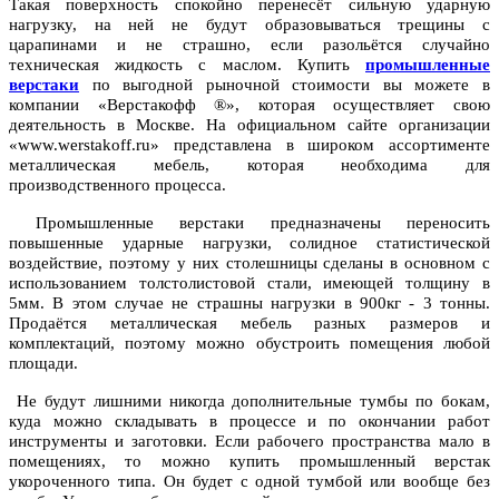
Такая поверхность спокойно перенесёт сильную ударную
нагрузку, на ней не будут образовываться трещины с
царапинами и не страшно, если разольётся случайно
техническая жидкость с маслом. Купить
промышленные
верстаки
по выгодной рыночной стоимости вы можете в
компании «Верстакофф ®», которая осуществляет свою
деятельность в Москве. На официальном сайте организации
«www.werstakoff.ru» представлена в широком ассортименте
металлическая мебель, которая необходима для
производственного процесса.
Промышленные верстаки предназначены переносить
повышенные ударные нагрузки, солидное статистической
воздействие, поэтому у них столешницы сделаны в основном с
использованием толстолистовой стали, имеющей толщину в
5мм. В этом случае не страшны нагрузки в 900кг - 3 тонны.
Продаётся металлическая мебель разных размеров и
комплектаций, поэтому можно обустроить помещения любой
площади.
Не будут лишними никогда дополнительные тумбы по бокам,
куда можно складывать в процессе и по окончании работ
инструменты и заготовки. Если рабочего пространства мало в
помещениях, то можно купить промышленный верстак
укороченного типа. Он будет с одной тумбой или вообще без