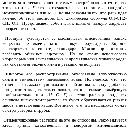
многих химических веществ самым востребованным считается
этиленгликоль. Часто встречаются его синонимы наподобие
моноэтиленгликоля или МЭГ, но вы должны знать, что речь идёт
именно об этом растворе. Его химическая формула OH-CH2-
CH2-OH. Представляет собой этиленгликоль вязкую жидкость
прозрачного цвета.
Наощупь чувствуется её маслянистая консистенция, запаха
вещество не имеет, зато на вкус полусладкая. Хорошо
растворяется в спирте, скипидаре. Можно при желании
разбавить обычным ацетоном. Но не стоит использовать
хлороформе или алифатические и ароматические углеводороды,
так как этиленгликоль с ними в реакцию не вступает.
Широкое его распространение обусловлено возможностью
снизить температуру замерзания воды. Получается, что это
отличная охлаждающая жидкость. Если вы в воду добавите
процентов тридцать этиленгликоля, то она сможет замёрзнуть
приблизительно при -15 С. Даже если раствор поддаётся
слишком низкой температуре, то будет образовываться рыхлая
масса, а не плотный кусок. Все знают, что лёд расширяясь может
быстро разорвать трубы.
Этиленгликолевые растворы на это не способны. Рекомендуется
здесь купить качественный и недорогой
этиленгликоль