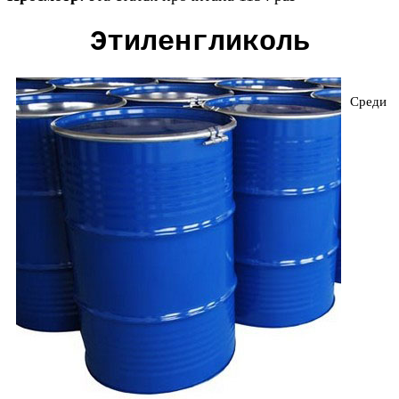
Этиленгликоль
Среди