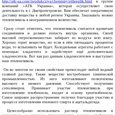
http://atk-ua.com//produkcziya/chemistry/etilenglik.html
в группе
компаний «АТК Украина», которая осуществляет свою
деятельность в г. Днепропетровске. Вам обеспечат оперативную
доставку вещества в любой регион Украины. Заказывать можно
этиленгликоль в неограниченном количестве.
Сразу стоит отметить, что этиленгликоль считается ядовитым
соединением и должно попасть внутрь организма. Своей
высокой гигроскопичностью забирает из воздуха всю влагу.
Хорошо горит вещество, но если в нём пятнадцать процентов
воды, то вспыхивать не будет. Холодильные агрегаты работают с
помощью хладагента и задействуют ещё дополнительно
хладоноситель. Вот как раз данным хладоносителем и выступает
наш этиленгликоль.
Он во многом по своим свойствам превосходит любой водный
соляной раствор. Также вещество востребовано химической
промышленностью. Из него изготавливают полиэтилены
высокого и низкого давления. Способствует получению
сополимеров. Принимает участие этиленгликоль при
изготовлении этилбензола, входит в основу триэтилбензола.
Самое широкое распространение получил благодаря участию в
процессе изготовления этилового спирта и ацетальдегида.
Целесообразно использовать раствор этиленгликоля в