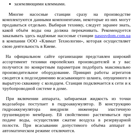
заземляющими клеммами.
Многие насосные станции сразу на производстве
комплектуются данными компонентами, некоторые из них могут
продаваться отдельно. Выбирая технику, следует заранее знать,
какой объём воды она должна перекачивать. Рекомендуется
заказывать здесь надёжные насосные станции
nasosvdom.com.ua
в компании ООО «Климат Технологии», которая осуществляет
свою деятельность в Киеве.
На официальном сайте организации представлен широкий
ассортимент техники европейских производителей и у вас
получится по конкретным параметрам подобрать максимально
производительное оборудование. Принцип работы агрегатов
сводится к подсоединению всасывающего шланга, опущенного в
вырытую скважину с колодцем. Станция подключается к сети и к
трубопроводной системе в доме.
При включении аппарата, забираемая жидкость из точки
водозабора поступает в гидроаккумулятор. В конструкцию
гидроаккумулятора внедрили инженеры эластичную
грушевидную мембрану. Ей свойственно растягиваться при
подаче воды, осуществляя сжатие воздуха в резервуарной
полости. При всасывании допустимого объёма аппарат в
автоматическом режиме отключится.