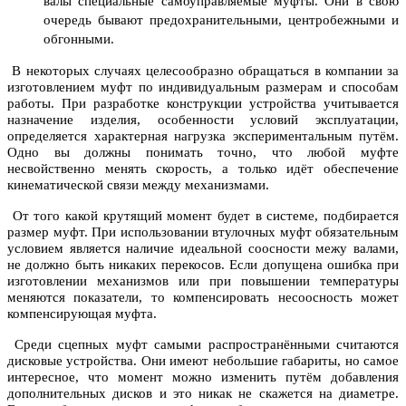
валы специальные самоуправляемые муфты. Они в свою
очередь бывают предохранительными, центробежными и
обгонными.
В некоторых случаях целесообразно обращаться в компании за
изготовлением муфт по индивидуальным размерам и способам
работы. При разработке конструкции устройства учитывается
назначение изделия, особенности условий эксплуатации,
определяется характерная нагрузка экспериментальным путём.
Одно вы должны понимать точно, что любой муфте
несвойственно менять скорость, а только идёт обеспечение
кинематической связи между механизмами.
От того какой крутящий момент будет в системе, подбирается
размер муфт. При использовании втулочных муфт обязательным
условием является наличие идеальной соосности межу валами,
не должно быть никаких перекосов. Если допущена ошибка при
изготовлении механизмов или при повышении температуры
меняются показатели, то компенсировать несоосность может
компенсирующая муфта.
Среди сцепных муфт самыми распространёнными считаются
дисковые устройства. Они имеют небольшие габариты, но самое
интересное, что момент можно изменить путём добавления
дополнительных дисков и это никак не скажется на диаметре.