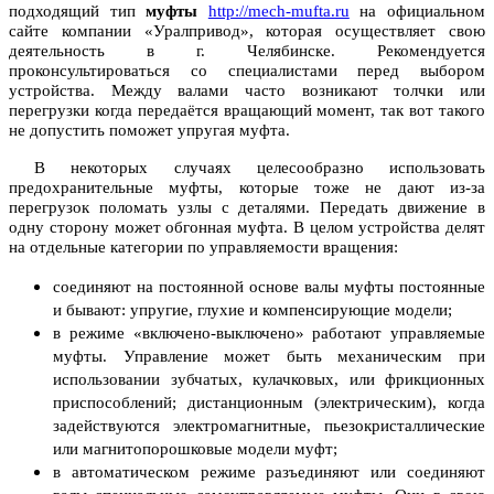
подходящий тип
муфты
http://mech-mufta.ru
на официальном
сайте компании «Уралпривод», которая осуществляет свою
деятельность в г. Челябинске. Рекомендуется
проконсультироваться со специалистами перед выбором
устройства. Между валами часто возникают толчки или
перегрузки когда передаётся вращающий момент, так вот такого
не допустить поможет упругая муфта.
В некоторых случаях целесообразно использовать
предохранительные муфты, которые тоже не дают из-за
перегрузок поломать узлы с деталями. Передать движение в
одну сторону может обгонная муфта. В целом устройства делят
на отдельные категории по управляемости вращения:
соединяют на постоянной основе валы муфты постоянные
и бывают: упругие, глухие и компенсирующие модели;
в режиме «включено-выключено» работают управляемые
муфты.
Управление может быть механическим при
использовании зубчатых, кулачковых, или фрикционных
приспособлений; дистанционным (электрическим), когда
задействуются электромагнитные, пьезокристаллические
или магнитопорошковые модели муфт;
в автоматическом режиме разъединяют или соединяют