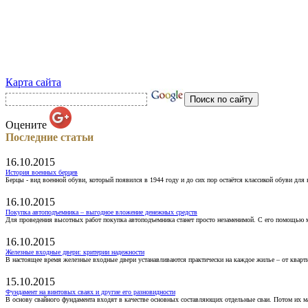
Карта сайта
Оцените
Последние статьи
16.10.2015
История военных берцев
Берцы - вид военной обуви, который появился в 1944 году и до сих пор остаётся классикой обуви для
16.10.2015
Покупка автоподъемника – выгодное вложение денежных средств
Для проведения высотных работ покупка автоподъемника станет просто незаменимой. С его помощью 
16.10.2015
Железные входные двери: критерии надежности
В настоящее время железные входные двери устанавливаются практически на каждое жилье – от кварт
15.10.2015
Фундамент на винтовых сваях и другие его разновидности
В основу свайного фундамента входят в качестве основных составляющих отдельные сваи. Потом их 