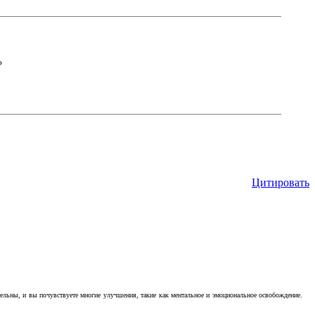
?
Цитировать
тельны, и вы почувствуете многие улучшения, такие как ментальное и эмоциональное освобождение.