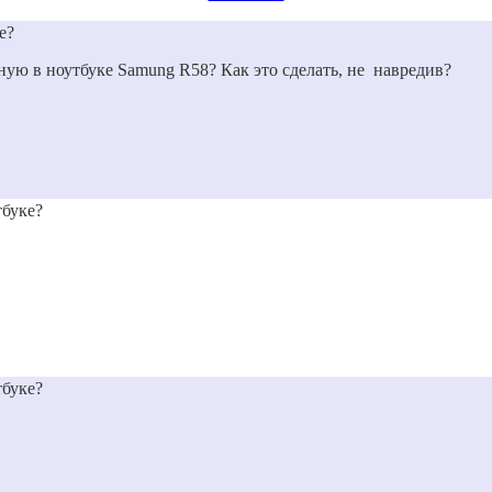
е?
ую в ноутбуке Samung R58? Как это сделать, не навредив?
тбуке?
тбуке?