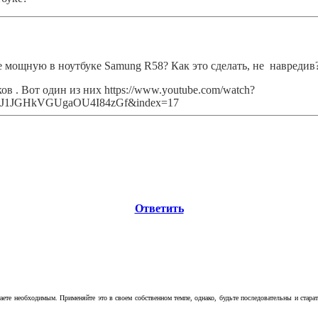
 мощную в ноутбуке Samung R58? Как это сделать, не навредив
 . Вот один из них https://www.youtube.com/watch?
HJ1JGHkVGUgaOU4I84zGf&index=17
Ответить
аете необходимым. Применяйте это в своем собственном темпе, однако, будьте последовательны и стара