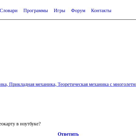
Словари
Программы
Игры
Форум
Контакты
а, Прикладная механика, Теоретическая механика с многолетним
еокарту в ноутбуке?
Ответить