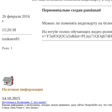
Первоначально создан pandanad
26 февраля 2016
г.
Можно ли поменять видеокарту на более
15:20:38
На ютубе полно обучающих видео роликов
v=Y5nfOQOCu5s&list=PLluz71QOq674
rusikator81
Posts: 1
Полезная информация
14.10.2015
Подготовка к Вознесению. С чего начать?
Важная информация и инструменты, которые можно применять сразу сейчас! Попробуйте все, что счит
Статья Лизы Ренее С чего начать?