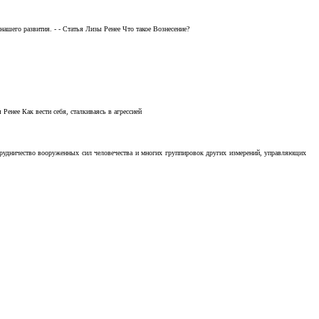
ашего развития. - - Статья Лизы Ренее Что такое Вознесение?
Ренее Как вести себя, сталкиваясь в агрессией
отрудничество вооруженных сил человечества и многих группировок других измерений, управляющих