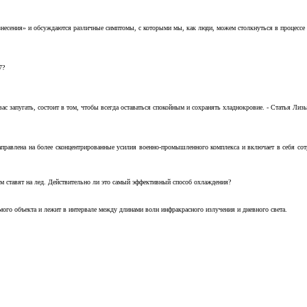
несения» и обсуждаются различные симптомы, с которыми мы, как люди, можем столкнуться в процессе н
7?
с запугать, состоит в том, чтобы всегда оставаться спокойным и сохранять хладнокровие. - Статья Лизы 
аправлена на более сконцентрированные усилия военно-промышленного комплекса и включает в себя с
м ставят на лед. Действительно ли это самый эффективный способ охлаждения?
ого объекта и лежит в интервале между длинами волн инфракрасного излучения и дневного света.