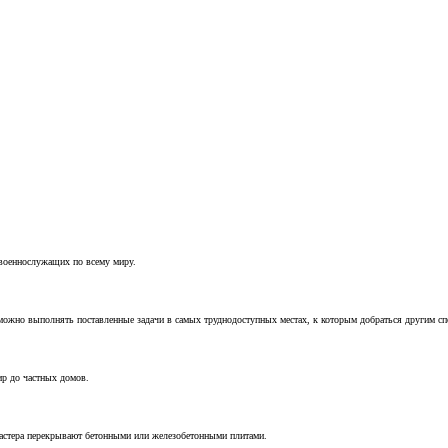
 военнослужащих по всему миру.
можно выполнять поставленные задачи в самых труднодоступных местах, к которым добраться другим с
ир до частных домов.
мастера перекрывают бетонными или железобетонными плитами.