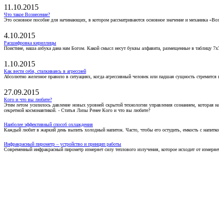
11.10.2015
Что такое Вознесение?
Это основное пособие для начинающих, в котором рассматриваются основное значение и механика «Воз
4.10.2015
Расшифровка кириллицы
Поистине, наша азбука дана нам Богом. Какой смысл несут буквы алфавита, размещенные в таблицу 7х
1.10.2015
Как вести себя, сталкиваясь в агрессией
Абсолютно железное правило в ситуациях, когда агрессивный человек или падшая сущность стремится ва
27.09.2015
Кого и что вы любите?
Этим летом усилилось давление новых уровней скрытой технологии управления сознанием, которая н
секретной космонавтикой. - Статья Лизы Ренее Кого и что вы любите?
Наиболее эффективный способ охлаждения
Каждый любит в жаркий день выпить холодный напиток. Часто, чтобы его остудить, емкость с напитко
Инфракрасный пирометр – устройство и принцип работы
Современный инфракрасный пирометр измеряет силу теплового излучения, которое исходит от измеряем