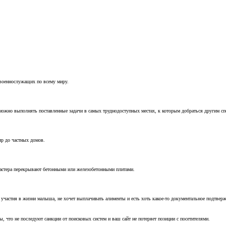
 военнослужащих по всему миру.
можно выполнять поставленные задачи в самых труднодоступных местах, к которым добраться другим с
ир до частных домов.
мастера перекрывают бетонными или железобетонными плитами.
т участия в жизни малыша, не хочет выплачивать алименты и есть хоть какое-то документальное подтвер
, что не последуют санкции от поисковых систем и ваш сайт не потеряет позиции с посетителями.