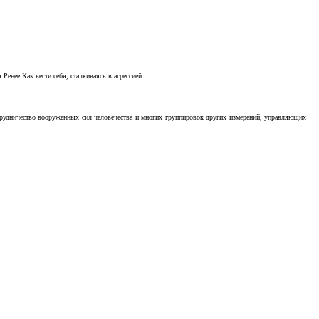
Ренее Как вести себя, сталкиваясь в агрессией
отрудничество вооруженных сил человечества и многих группировок других измерений, управляющих