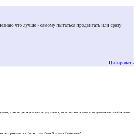
 незнаю что лучше - самому пытаться продвигать или сразу
Цитировать
тельны, и вы почувствуете многие улучшения, такие как ментальное и эмоциональное освобождение.
ашего развития. - - Статья Лизы Ренее Что такое Вознесение?