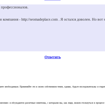
 профессионалов.
компания - http://seomadeplace.com . Я остался доволен. Но вот
Ответить
аете необходимым. Применяйте это в своем собственном темпе, однако, будьте последовательны и стара
несения» и обсуждаются различные симптомы, с которыми мы, как люди, можем столкнуться в процессе н