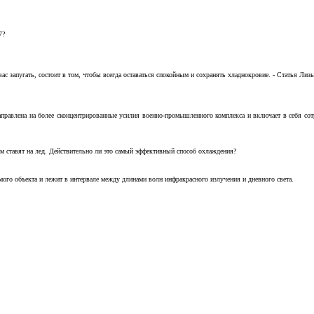
7?
с запугать, состоит в том, чтобы всегда оставаться спокойным и сохранять хладнокровие. - Статья Лизы 
аправлена на более сконцентрированные усилия военно-промышленного комплекса и включает в себя с
м ставят на лед. Действительно ли это самый эффективный способ охлаждения?
ого объекта и лежит в интервале между длинами волн инфракрасного излучения и дневного света.