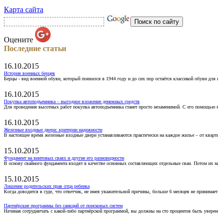
Карта сайта
Оцените
Последние статьи
16.10.2015
История военных берцев
Берцы - вид военной обуви, который появился в 1944 году и до сих пор остаётся классикой обуви для
16.10.2015
Покупка автоподъемника – выгодное вложение денежных средств
Для проведения высотных работ покупка автоподъемника станет просто незаменимой. С его помощью 
16.10.2015
Железные входные двери: критерии надежности
В настоящее время железные входные двери устанавливаются практически на каждое жилье – от кварт
15.10.2015
Фундамент на винтовых сваях и другие его разновидности
В основу свайного фундамента входят в качестве основных составляющих отдельные сваи. Потом их 
15.10.2015
Лишение родительских прав отца ребенка
Когда доводится в суде, что ответчик, не имея уважительной причины, больше 6 месяцев не принимае
Партнёрские программы без санкций от поисковых систем
Начиная сотрудничать с какой-либо партнёрской программой, вы должны на сто процентов быть уверены