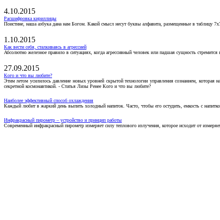
4.10.2015
Расшифровка кириллицы
Поистине, наша азбука дана нам Богом. Какой смысл несут буквы алфавита, размещенные в таблицу 7х
1.10.2015
Как вести себя, сталкиваясь в агрессией
Абсолютно железное правило в ситуациях, когда агрессивный человек или падшая сущность стремится ва
27.09.2015
Кого и что вы любите?
Этим летом усилилось давление новых уровней скрытой технологии управления сознанием, которая н
секретной космонавтикой. - Статья Лизы Ренее Кого и что вы любите?
Наиболее эффективный способ охлаждения
Каждый любит в жаркий день выпить холодный напиток. Часто, чтобы его остудить, емкость с напитко
Инфракрасный пирометр – устройство и принцип работы
Современный инфракрасный пирометр измеряет силу теплового излучения, которое исходит от измеряем