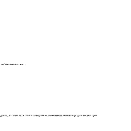
пособом невозможно.
ждение, то тоже есть смысл говорить о возможном лишении родительских прав.