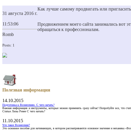
Как лучше самому продвигать или пригласить
31 августа 2016 г.
11:53:06
Продвижением моего сайта занимались вот эти 
обращаться к профессионалам.
Romb
Posts: 1
Полезная информация
14.10.2015
Подготовка к Вознесению. С чего начать?
Важная информация и инструменты, которые можно применять сразу сейчас! Попробуйте все, что счит
Статья Лизы Ренее С чего начать?
11.10.2015
Что такое Вознесение?
Это основное пособие для начинающих, в котором рассматриваются основное значение и механика «Воз