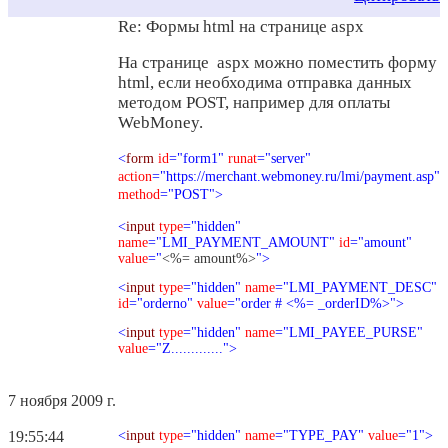
Re: Формы html на странице aspx
На странице aspx можно поместить форму
html, если необходима отправка данных
методом POST, например для оплаты
WebMoney.
<
form
id
="form1"
runat
="server"
action
="https://merchant.webmoney.ru/lmi/payment.asp"
method
="POST">
<
input
type
="hidden"
name
="LMI_PAYMENT_AMOUNT"
id
="amount"
value
="
<%= amount%>
">
<
input
type
="hidden"
name
="LMI_PAYMENT_DESC"
id
="orderno"
value
="order #
<%= _orderID%>
">
<
input
type
="hidden"
name
="LMI_PAYEE_PURSE"
value
="Z.............">
7 ноября 2009 г.
19:55:44
<
input
type
="hidden"
name
="TYPE_PAY"
value
="1">