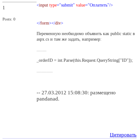
<
input
type
="submit"
value
="Оплатить"/>
1
Posts: 0
</
form
></
div
>
Переменную необходимо объявить как public static в
aspx.cs и там же задать, например:
........
_orderID = int.Parse(this.Request.QueryString["ID"]);
.............
-- 27.03.2012 15:08:30: размещено
pandanad.
Цитировать