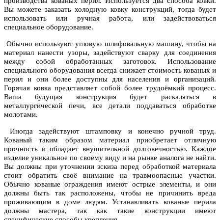
производства кованых перил. Используется два способа ковки.
Вы можете заказать холодную ковку конструкций, тогда будет
использовать или ручная работа, или задействоваться
специальное оборудование.
Обычно используют угловую шлифовальную машину, чтобы на
материал нанести узоры, задействуют сварку для соединения
между собой обработанных заготовок. Использование
специального оборудования всегда снижает стоимость кованых и
перил и они более доступны для населения и организаций.
Горячая ковка представляет собой более трудоёмкий процесс.
Ваша будущая конструкция будет раскаляться в
металлургической печи, все детали поддаваться обработке
молотами.
Иногда задействуют штамповку и конечно ручной труд.
Кованый таким образом материал приобретает отличную
прочность и обладает внушительной долговечностью. Каждое
изделие уникальное по своему виду и на рынке аналога не найти.
Вы должны при уточнении эскиза перед обработкой материала
стоит обратить своё внимание на травмоопасные участки.
Обычно кованые ограждения имеют острые элементы, и они
должны быть так расположены, чтобы не причинить вреда
проживающим в доме людям. Устанавливать кованые перила
должны мастера, так как такие конструкции имеют
специфические способы крепления.