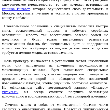
заболевание перешло в критическую фазу и не спасёт уже даже
хирургическое вмешательство, то вам поможет ветеринарная
клиника Вивавет
, которая осуществляет свою деятельность в
Москве, поступить гуманно и усыпить, а потом кремировать
кошку с собакой.
Своевременное обращение к специалистам позволяет быстро
снять воспалительный процесс и избежать серьёзных
осложнений. Просто так восстановить солевой обмен не
получится и будет только интенсивнее развиваться
мочекаменная болезнь без специальных диет и поддержания
гомеостаза. Часто обращаются владельцы животных, когда уже
требуется именно медикометозное лечение.
Цель процедур заключается в устранении застоя накопленной
мочи, они направлены на улучшение проходимости в
мочевыводящих каналах. Врач выписывает специальные
спазмолитические или седативные медицинские препараты и
процесс лечения порой не обходится без поясничной
новокаиновой блокады, чтобы улучшить состояние животного.
На официальном сайте ветеринарной клиники «Вивавет»
vivavet.ru/
вы всегда сможете получить бесплатную
консультацию и воспользоваться скорой ветеринарной помощью.
Лечение кошек и собак от мочекаменной болезни часто
сводится к оперативному лечению. Предстоит хирургическим