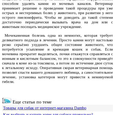
способом удалять камни из мочевых каналов. Ветеринар
принимает решение о проведении такой процедуры при уже
острых и нестерпимых болях у животного, при развитии у него
острого пиелонефрита. Чтобы не доводить до такой степени
достаточно периодически вызывать врача на дом или с
животным посещать медицинское учреждение.
Мочекаменная болезнь одна из немногих, которая требует
деликатного подхода в лечении. Просто камни могут настолько
резко серьёзно ухудшить общее состояние животного, что
потребуется усыпление и кремация кошек и собак. Если
мочевина прекратит выделяться, почки откажутся справляться с
ионным и кислотным балансом, то это в совокупности приведёт
сначала к коме из-за токсикоза, а потом по истечении двое суток
к летальному исходу. Оперативная скорая ветеринарная помощь
позволит спасти вашего домашнего любимца, а самостоятельное
лечение, установка катетеров могут привести к неминуемой
гибели.
Еще статьи по теме
Товары для собак от интернет-магазина Dambo
Как выбрать и купить корм для собаки правильно?