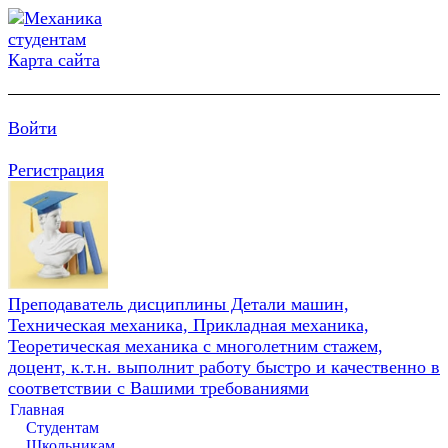
Карта сайта
Войти
Регистрация
Преподаватель дисциплины Детали машин,
Техническая механика, Прикладная механика,
Теоретическая механика с многолетним стажем,
доцент, к.т.н. выполнит работу быстро и качественно в
соответствии с Вашими требованиями
Главная
Студентам
Школьникам