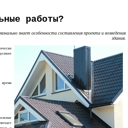
ьные работы?
онально знает особенности составления проекта и возведения
здания.
рически
 должно
 время
епление
ключает
твом и