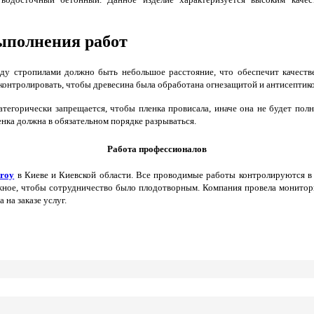
ыполнения работ
у стропилами должно быть небольшое расстояние, что обеспечит качеств
онтролировать, чтобы древесина была обработана огнезащитой и антисептиком
тегорически запрещается, чтобы пленка провисала, иначе она не будет пол
енка должна в обязательном порядке разрываться.
Работа профессионалов
roy
в Киеве и Киевской области. Все проводимые работы контролируются в 
можное, чтобы сотрудничество было плодотворным. Компания провела монито
на заказе услуг.