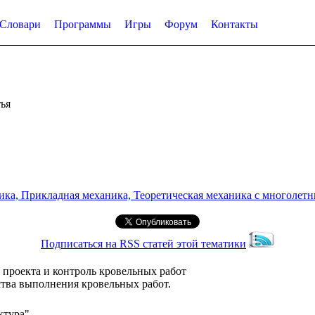
Словари
Программы
Игры
Форум
Контакты
ья
а, Прикладная механика, Теоретическая механика с многолетним
Подписаться на RSS статей этой тематики
 проекта и контроль кровельных работ
ства выполнения кровельных работ.
ктура"