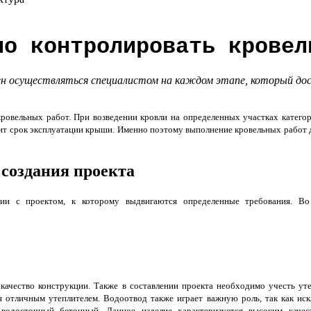
но контролировать кровел
н осуществляться специалистом на каждом этапе, который доск
овельных работ. При возведении кровли на определенных участках катего
тит срок эксплуатации крыши. Именно поэтому выполнение кровельных работ
создания проекта
ии с проектом, к которому выдвигаются определенные требования. Во
качество конструкции. Также в составлении проекта необходимо учесть ут
ся отличным утеплителем. Водоотвод также играет важную роль, так как ис
 водосточный бетонный. Данное изделие характеризуется высоким качес