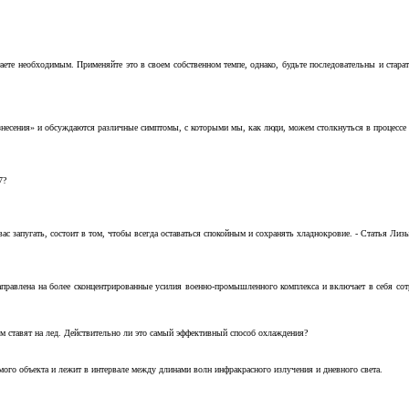
аете необходимым. Применяйте это в своем собственном темпе, однако, будьте последовательны и стара
несения» и обсуждаются различные симптомы, с которыми мы, как люди, можем столкнуться в процессе н
7?
с запугать, состоит в том, чтобы всегда оставаться спокойным и сохранять хладнокровие. - Статья Лизы 
аправлена на более сконцентрированные усилия военно-промышленного комплекса и включает в себя с
м ставят на лед. Действительно ли это самый эффективный способ охлаждения?
ого объекта и лежит в интервале между длинами волн инфракрасного излучения и дневного света.