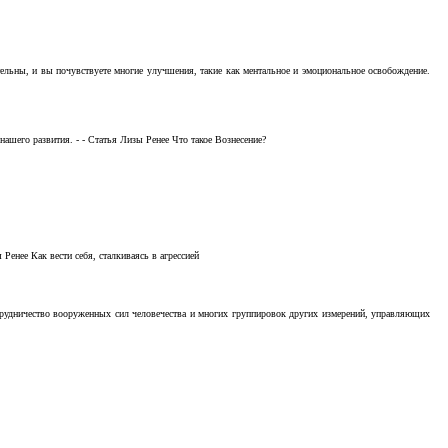
тельны, и вы почувствуете многие улучшения, такие как ментальное и эмоциональное освобождение.
ашего развития. - - Статья Лизы Ренее Что такое Вознесение?
Ренее Как вести себя, сталкиваясь в агрессией
отрудничество вооруженных сил человечества и многих группировок других измерений, управляющих