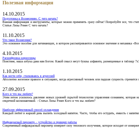
Полезная информация
14.10.2015
Подготовка к Вознесению. С чего начать?
Важная информация и инструменты, которые можно применять сразу сейчас! Попробуйте все, что счит
Статья Лизы Ренее С чего начать?
11.10.2015
Что такое Вознесение?
Это основное пособие для начинающих, в котором рассматриваются основное значение и механика «Воз
4.10.2015
Расшифровка кириллицы
Поистине, наша азбука дана нам Богом. Какой смысл несут буквы алфавита, размещенные в таблицу 7х
1.10.2015
Как вести себя, сталкиваясь в агрессией
Абсолютно железное правило в ситуациях, когда агрессивный человек или падшая сущность стремится ва
27.09.2015
Кого и что вы любите?
Этим летом усилилось давление новых уровней скрытой технологии управления сознанием, которая н
секретной космонавтикой. - Статья Лизы Ренее Кого и что вы любите?
Наиболее эффективный способ охлаждения
Каждый любит в жаркий день выпить холодный напиток. Часто, чтобы его остудить, емкость с напитко
Инфракрасный пирометр – устройство и принцип работы
Современный инфракрасный пирометр измеряет силу теплового излучения, которое исходит от измеряем