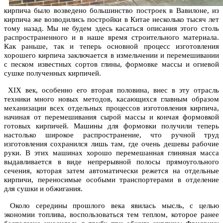
кирпича было возведено большинство построек в Вавилоне, из
кирпича же возводились постройки в Китае несколько тысяч лет
тому назад. Мы не будем здесь касаться описания этого столь
распространенного и в наше время строительного материала.
Как раньше, так и теперь основной процесс изготовления
хорошего кирпича заключается в измельчении и перемешивании
с песком известных сортов глины, формовке массы и огневой
сушке полученных кирпичей.
XIX век, особенно его вторая половина, внес в эту отрасль
техники много новых методов, касающихся главным образом
механизации всех отдельных процессов изготовления кирпича,
начиная от перемешивания сырой массы и кончая формовкой
готовых кирпичей. Машины для формовки получили теперь
настолько широкое распространение, что ручной труд
изготовления сохранился лишь там, где очень дешевы рабочие
руки. В этих машинах хорошо перемешанная глиняная масса
выдавливается в виде непрерывной полосы прямоугольного
сечения, которая затем автоматически режется на отдельные
кирпичи, переносимые особыми транспортерами в отделение
для сушки и обжигания.
Около середины прошлого века явилась мысль, с целью
экономии топлива, воспользоваться тем теплом, которое ранее