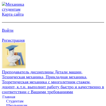
Карта сайта
Войти
Регистрация
Преподаватель дисциплины Детали машин,
Техническая механика, Прикладная механика,
Теоретическая механика с многолетним стажем,
доцент, к.т.н. выполнит работу быстро и качественно в
соответствии с Вашими требованиями
Главная
Студентам
Школьникам