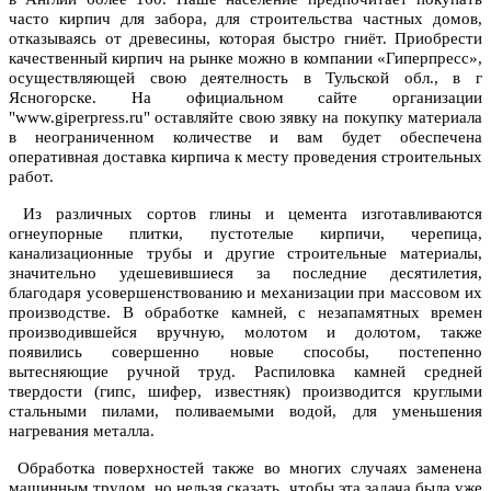
часто кирпич для забора, для строительства частных домов,
отказываясь от древесины, которая быстро гниёт. Приобрести
качественный кирпич на рынке можно в компании «Гиперпресс»,
осуществляющей свою деятелность в Тульской обл., в г
Ясногорске. На официальном сайте организации
"www.giperpress.ru" оставляйте свою зявку на покупку материала
в неограниченном количестве и вам будет обеспечена
оперативная доставка кирпича к месту проведения строительных
работ.
Из различных сортов глины и цемента изготавливаются
огнеупорные плитки, пустотелые кирпичи, черепица,
канализационные трубы и другие строительные материалы,
значительно удешевившиеся за последние десятилетия,
благодаря усовершенствованию и механизации при массовом их
производстве. В обработке камней, с незапамятных времен
производившейся вручную, молотом и долотом, также
появились совершенно новые способы, постепенно
вытесняющие ручной труд. Распиловка камней средней
твердости (гипс, шифер, известняк) производится круглыми
стальными пилами, поливаемыми водой, для уменьшения
нагревания металла.
Обработка поверхностей также во многих случаях заменена
машинным трудом, но нельзя сказать, чтобы эта задача была уже