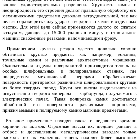
вполне удовлетворительно разрешена. Хрупкость камня и
неоднородность его строения делают правильную обработку его
механическими средствами довольно затруднительной, так как
нельзя соразмерить силу удара с твердостью камня в отдельных
местах. Для этой цели сейчас применяются долото со сжатым
воздухом, дающее до 15.000 ударов в минуту и строгальные
машины снабженные резаками, напоминающими фрезу.
Применением круглых резцов удается довольно хорошо
обтачивать круглые предметы, как например, колонны,
точильные камни и различные архитектурные украшения.
Окончательная отделка поверхностей производится теперь на
особых шлифовальных и полировальных станках, где
посредством механической передачи обрабатываемая
поверхность притирается различными шлифовальными кругами
из более твердых пород. Круги эти иногда выделываются из
искусственно твердого минерала — карборунда, получаемого в
электрических печах. Такая полировка камня достигается
обработкой его поверхности различными порошками,
прижимаемыми к полируемому камню мягкими предметами.
Большое применение находят также с недавнего времени
кирпичи из шлаков. Огромные массы их, шедшие раньше в
отброс и доставлявшие металлургическим заводам только
расходы по их удалению, теперь находят более выгодным