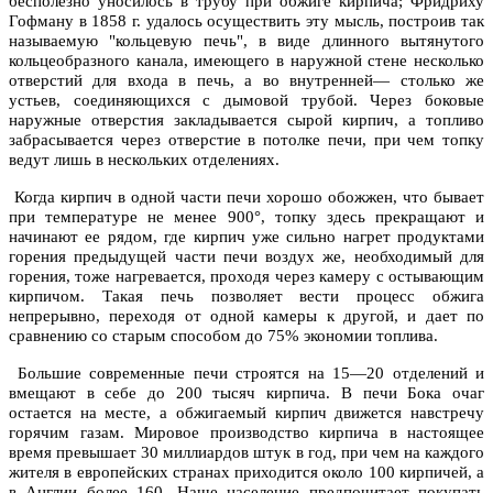
бесполезно уносилось в трубу при обжиге кирпича; Фридриху
Гофману в 1858 г. удалось осуществить эту мысль, построив так
называемую "кольцевую печь", в виде длинного вытянутого
кольцеобразного канала, имеющего в наружной стене несколько
отверстий для входа в печь, а во внутренней— столько же
устьев, соединяющихся с дымовой трубой. Через боковые
наружные отверстия закладывается сырой кирпич, а топливо
забрасывается через отверстие в потолке печи, при чем топку
ведут лишь в нескольких отделениях.
Когда кирпич в одной части печи хорошо обожжен, что бывает
при температуре не менее 900°, топку здесь прекращают и
начинают ее рядом, где кирпич уже сильно нагрет продуктами
горения предыдущей части печи воздух же, необходимый для
горения, тоже нагревается, проходя через камеру с остывающим
кирпичом. Такая печь позволяет вести процесс обжига
непрерывно, переходя от одной камеры к другой, и дает по
сравнению со старым способом до 75% экономии топлива.
Большие современные печи строятся на 15—20 отделений и
вмещают в себе до 200 тысяч кирпича. В печи Бока очаг
остается на месте, а обжигаемый кирпич движется навстречу
горячим газам. Мировое производство кирпича в настоящее
время превышает 30 миллиардов штук в год, при чем на каждого
жителя в европейских странах приходится около 100 кирпичей, а
в Англии более 160. Наше население предпочитает покупать