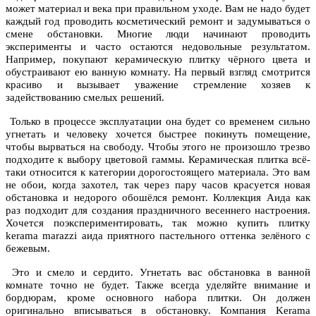
может материал и века при правильном уходе. Вам не надо будет
каждый год проводить косметический ремонт и задумываться о
смене обстановки. Многие люди начинают проводить
эксперименты и часто остаются недовольные результатом.
Например, покупают керамическую плитку чёрного цвета и
обустраивают ею ванную комнату. На первый взгляд смотрится
красиво и вызывает уважение стремление хозяев к
задействованию смелых решений.
Только в процессе эксплуатации она будет со временем сильно
угнетать и человеку хочется быстрее покинуть помещение,
чтобы вырваться на свободу. Чтобы этого не произошло трезво
подходите к выбору цветовой гаммы. Керамическая плитка всё-
таки относится к категории дорогостоящего материала. Это вам
не обои, когда захотел, так через пару часов красуется новая
обстановка и недорого обошёлся ремонт. Коллекция Аида как
раз подходит для создания праздничного весеннего настроения.
Хочется поэкспериментировать, так можно купить плитку
kerama marazzi аида приятного пастельного оттенка зелёного с
бежевым.
Это и смело и сердито. Угнетать вас обстановка в ванной
комнате точно не будет. Также всегда уделяйте внимание и
бордюрам, кроме основного набора плитки. Он должен
оригинально вписываться в обстановку. Компания Kerama