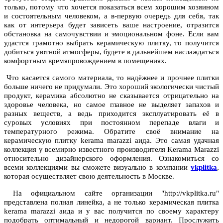
только, потому что хочется показаться всем хорошим хозяином
и состоятельным человеком, а в-первую очередь для себя, так
как от интерьера будет зависеть ваше настроение, отразится
обстановка на самочувствии и эмоциональном фоне. Если вам
удастся грамотно выбрать керамическую плитку, то получится
добиться уютной атмосферы, будете в дальнейшем наслаждаться
комфортным времяпровождением в помещениях.
Что касается самого материала, то надёжнее и прочнее плитки
больше ничего не придумали. Это хороший экологически чистый
продукт, керамика абсолютно не сказывается отрицательно на
здоровье человека, но самое главное не выделяет запахов и
разных веществ, а ведь приходится эксплуатировать её в
суровых условиях при постоянном перепаде влаги и
температурного режима. Обратите своё внимание на
керамическую плитку kerama marazzi аида. Это самая удачная
коллекция у всемирно известного производителя Kerama Marazzi
относительно дизайнерского оформления. Ознакомиться со
всеми коллекциями вы сможете визуально в компании
vkplitka
,
которая осуществляет свою деятельность в Москве.
На официальном сайте организации "http://vkplitka.ru"
представлена полная линейка, а не только керамическая плитка
kerama marazzi аида и у вас получится по своему характеру
подобрать оптимальный и недорогой вариант. Прослужить