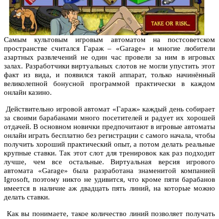
Самым культовым игровым автоматом на постсоветском
пространстве считался Гараж – «Garage» и многие любители
азартных развлечений не один час провели за ним в игровых
залах. Разработчики виртуальных слотов не могли упустить этот
факт из вида, и появился такой аппарат, только начинённый
великолепной бонусной программой практически в каждом
онлайн казино.
Действительно игровой автомат «Гараж» каждый день собирает
за своими барабанами много посетителей и радует их хорошей
отдачей. В основном новички предпочитают в игровые автоматы
онлайн играть бесплатно без регистрации с самого начала, чтобы
получить хороший практический опыт, а потом делать реальные
крупные ставки. Так этот слот для тренировок как раз подходит
лучше, чем все остальные. Виртуальная версия игрового
автомата «Garage» была разработана знаменитой компанией
Igrosoft, поэтому никто не удивится, что кроме пяти барабанов
имеется в наличие аж двадцать пять линий, на которые можно
делать ставки.
Как вы понимаете, такое количество линий позволяет получать