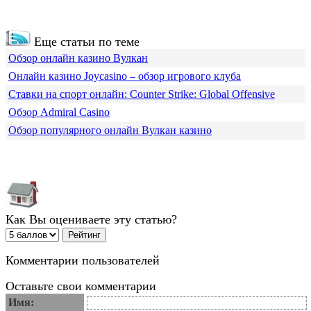
Еще статьи по теме
Обзор онлайн казино Вулкан
Онлайн казино Joycasino – обзор игрового клуба
Ставки на спорт онлайн: Counter Strike: Global Offensive
Обзор Admiral Casino
Обзор популярного онлайн Вулкан казино
Как Вы оцениваете эту статью?
Комментарии пользователей
Оставьте свои комментарии
Имя: