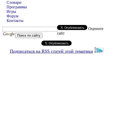
Словари
Программы
Игры
Форум
Контакты
Оцените
сайт
Подписаться на RSS статей этой тематики