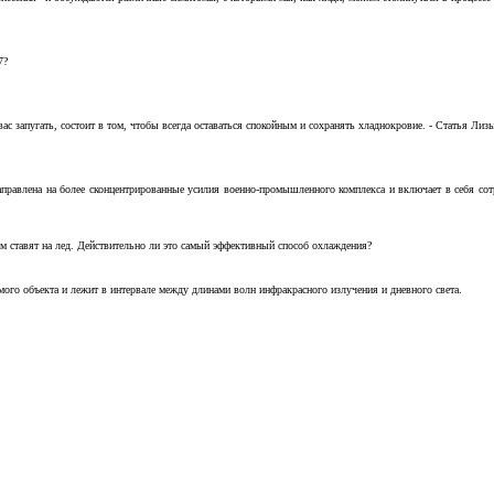
7?
с запугать, состоит в том, чтобы всегда оставаться спокойным и сохранять хладнокровие. - Статья Лизы 
аправлена на более сконцентрированные усилия военно-промышленного комплекса и включает в себя с
м ставят на лед. Действительно ли это самый эффективный способ охлаждения?
ого объекта и лежит в интервале между длинами волн инфракрасного излучения и дневного света.