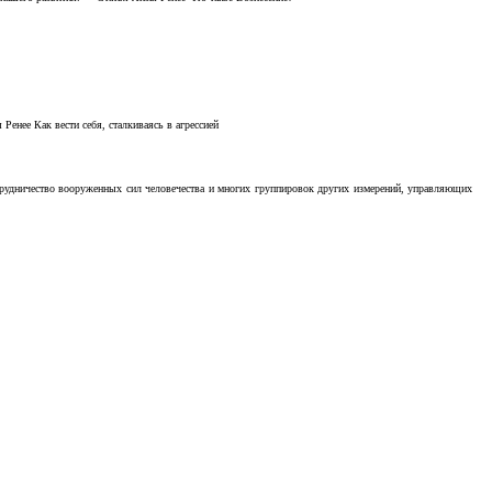
Ренее Как вести себя, сталкиваясь в агрессией
отрудничество вооруженных сил человечества и многих группировок других измерений, управляющих