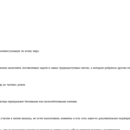
 военнослужащих по всему миру.
можно выполнять поставленные задачи в самых труднодоступных местах, к которым добраться другим с
ир до частных домов.
мастера перекрывают бетонными или железобетонными плитами.
т участия в жизни малыша, не хочет выплачивать алименты и есть хоть какое-то документальное подтвер
, что не последуют санкции от поисковых систем и ваш сайт не потеряет позиции с посетителями.