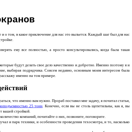
окранов
 и о том, в какое приключение для нас это выльется. Каждый шаг был для нас
стройке.
ерять ему все полностью, а просто консультировались, когда была такая
оторые будут делать свое дело качественно и добротно. Именно поэтому я и
ние, выбирая подрядчика. Совсем недавно, основным моим интересом была
 расскажу именно на том примере.
действий
ться, что именно вам нужно. Прораб поставил мне задачу, я почитал статьи,
узоподъемностью 25 тонн
. Конечно, если вы не столь щепетильны, как я, вы
т вашей стройкой.
количество компаний, почитайте о них, позвоните, поговорите.
учал и парк техники, и особенности проведения техосмотра, и то, насколько