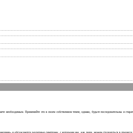
аете необходимым. Применяйте это в своем собственном темпе, однако, будьте последовательны и стара
несения» и обсуждаются различные симптомы, с которыми мы, как люди, можем столкнуться в процессе н