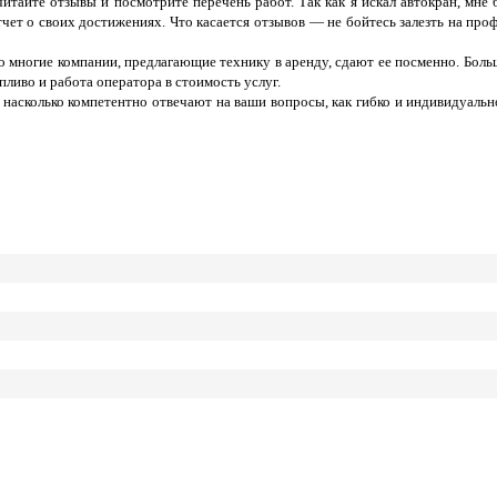
итайте отзывы и посмотрите перечень работ. Так как я искал автокран, мне
чет о своих достижениях. Что касается отзывов — не бойтесь залезть на про
что многие компании, предлагающие технику в аренду, сдают ее посменно. Бо
пливо и работа оператора в стоимость услуг.
и, насколько компетентно отвечают на ваши вопросы, как гибко и индивидуал