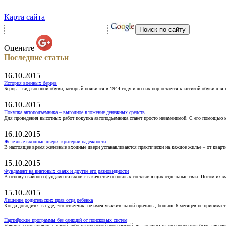
Карта сайта
Оцените
Последние статьи
16.10.2015
История военных берцев
Берцы - вид военной обуви, который появился в 1944 году и до сих пор остаётся классикой обуви для
16.10.2015
Покупка автоподъемника – выгодное вложение денежных средств
Для проведения высотных работ покупка автоподъемника станет просто незаменимой. С его помощью 
16.10.2015
Железные входные двери: критерии надежности
В настоящее время железные входные двери устанавливаются практически на каждое жилье – от кварт
15.10.2015
Фундамент на винтовых сваях и другие его разновидности
В основу свайного фундамента входят в качестве основных составляющих отдельные сваи. Потом их 
15.10.2015
Лишение родительских прав отца ребенка
Когда доводится в суде, что ответчик, не имея уважительной причины, больше 6 месяцев не принимае
Партнёрские программы без санкций от поисковых систем
Начиная сотрудничать с какой-либо партнёрской программой, вы должны на сто процентов быть уверены