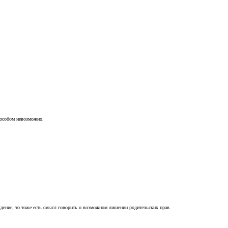
пособом невозможно.
ждение, то тоже есть смысл говорить о возможном лишении родительских прав.