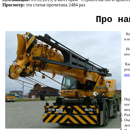
Просмотр:
эта статья прочитана 2484 раз
Про на
Ког
в н
Но 
нео
Как
реш
аре
Пер
пог
мож
Раз
Оче
лег