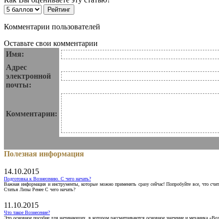
Комментарии пользователей
Оставьте свои комментарии
Имя:
Адрес
электронной
почты:
Комментарии:
Полезная информация
14.10.2015
Подготовка к Вознесению. С чего начать?
Важная информация и инструменты, которые можно применять сразу сейчас! Попробуйте все, что счит
Статья Лизы Ренее С чего начать?
11.10.2015
Что такое Вознесение?
Это основное пособие для начинающих, в котором рассматриваются основное значение и механика «Воз