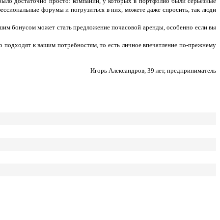
 было достаточно просто: компании, у которых в портфолио были серьезные
фессиональные форумы и погрузиться в них, можете даже спросить, так люди
льшим бонусом может стать предложение почасовой аренды, особенно если вы
ьно подходят к вашим потребностям, то есть личное впечатление по-прежнему
Игорь Александров, 39 лет, предприниматель