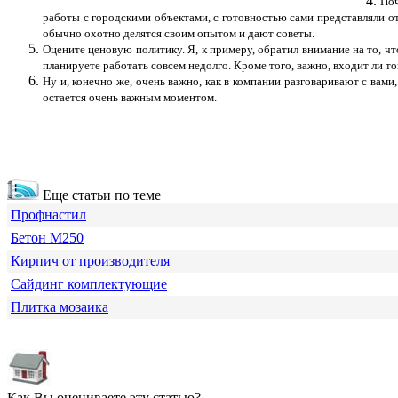
Поч
работы с городскими объектами, с готовностью сами представляли от
обычно охотно делятся своим опытом и дают советы.
Оцените ценовую политику. Я, к примеру, обратил внимание на то, 
планируете работать совсем недолго. Кроме того, важно, входит ли то
Ну и, конечно же, очень важно, как в компании разговаривают с вам
остается очень важным моментом.
Еще статьи по теме
Профнастил
Бетон М250
Кирпич от производителя
Сайдинг комплектующие
Плитка мозаика
Как Вы оцениваете эту статью?