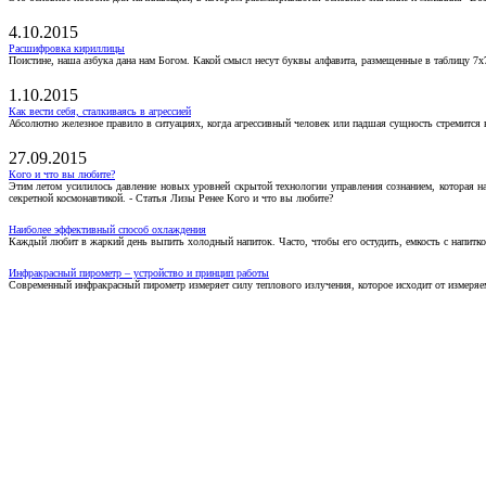
4.10.2015
Расшифровка кириллицы
Поистине, наша азбука дана нам Богом. Какой смысл несут буквы алфавита, размещенные в таблицу 7х
1.10.2015
Как вести себя, сталкиваясь в агрессией
Абсолютно железное правило в ситуациях, когда агрессивный человек или падшая сущность стремится ва
27.09.2015
Кого и что вы любите?
Этим летом усилилось давление новых уровней скрытой технологии управления сознанием, которая н
секретной космонавтикой. - Статья Лизы Ренее Кого и что вы любите?
Наиболее эффективный способ охлаждения
Каждый любит в жаркий день выпить холодный напиток. Часто, чтобы его остудить, емкость с напитко
Инфракрасный пирометр – устройство и принцип работы
Современный инфракрасный пирометр измеряет силу теплового излучения, которое исходит от измеряем