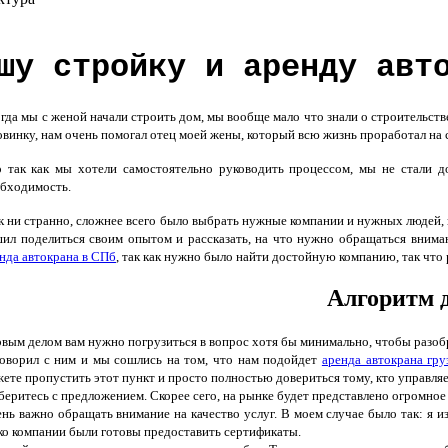
шу стройку и аренду авт
да мы с женой начали строить дом, мы вообще мало что знали о строительстве
овинку, нам очень помогал отец моей жены, который всю жизнь проработал на 
так как мы хотели самостоятельно руководить процессом, мы не стали дов
бходимость.
 ни странно, сложнее всего было выбрать нужные компании и нужных людей, к
ил поделиться своим опытом и рассказать, на что нужно обращаться внима
нда автокрана в СПб
, так как нужно было найти достойную компанию, так что
Алгоритм 
вым делом вам нужно погрузиться в вопрос хотя бы минимально, чтобы разобра
оворил с ним и мы сошлись на том, что нам подойдет
аренда автокрана гр
ете пропустить этот пункт и просто полностью довериться тому, кто управляе
беритесь с предложением. Скорее сего, на рынке будет представлено огромное 
нь важно обращать внимание на качество услуг. В моем случае было так: я из
ко компании были готовы предоставить сертификаты.