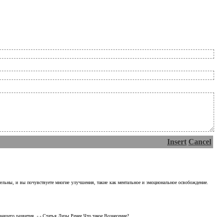
Insert
Cancel
тельны, и вы почувствуете многие улучшения, такие как ментальное и эмоциональное освобождение.
ашего развития. - - Статья Лизы Ренее Что такое Вознесение?