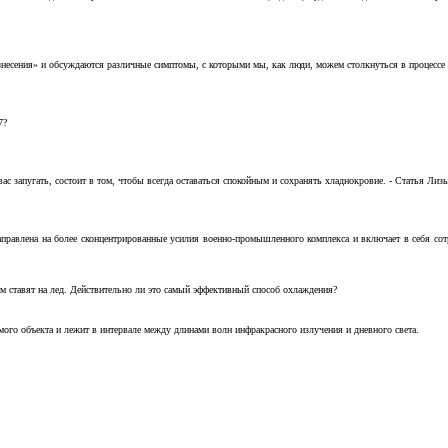
несения» и обсуждаются различные симптомы, с которыми мы, как люди, можем столкнуться в процессе н
7?
с запугать, состоит в том, чтобы всегда оставаться спокойным и сохранять хладнокровие. - Статья Лизы 
аправлена на более сконцентрированные усилия военно-промышленного комплекса и включает в себя с
м ставят на лед. Действительно ли это самый эффективный способ охлаждения?
ого объекта и лежит в интервале между длинами волн инфракрасного излучения и дневного света.