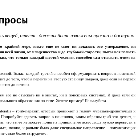
просы
 суть вещей, ответы должны быть изложены просто и доступно.
крайней мере, никто еще не смог ни доказать это утверждение, ни
 всей жизни, от младенчества и до глубокой старости, пытаемся познать
 вам, что только каждый шестой человек способен сам отыскать ответ на
рьезной. Только каждый третий способен сформулировать вопрос к поисковой
дит до того, чтобы перейти на вторую страницу выдачи, даже если на первой
ваются до истины.
ем его не отыскать ни в книгах, ни в поисковых системах. И даже если он
ециального образования по теме. Хотите пример? Пожалуйста.
eralis – гриб-паразит, который проникает в голову муравьёв-древоточцев и
Попробуйте сделать запрос в поисковик, каким образом гриб это делает, и
т, что вы ее не можете понять в принципе, ее всего лишь нужно перевести в
рьте, можно, и раньше было даже специальное направление – популяризация
ие стало более затруднено.