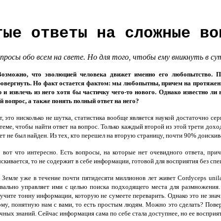
тые ответы на сложные во
опросы обо всем на свете. Но для того, чтобы ему вникнуть в
зможно, что эволюцией человека движет именно его любопытство. По 
овергнуть. Но факт остается фактом: мы любопытны, причем на протяжении
 и извлечь из него хотя бы частичку чего-то нового. Однако известно ли
й вопрос, а также понять полный ответ на него?
, это нисколько не шутка, статистика вообще является наукой достаточно се
теме, чтобы найти ответ на вопрос. Только каждый второй из этой трети дохо
ет не был найден. Из тех, кто перешел на вторую страницу, почти 90% доиски
вот что интересно. Есть вопросы, на которые нет очевидного ответа, прич
скивается, то не содержит в себе информации, готовой для восприятия без сп
Земле уже в течение почти пятидесяти миллионов лет живет Сordyceps unilat
вально управляет ими с целью поиска подходящего места для размножения. 
учите тонну информации, которую не сумеете переварить. Однако это не значи
му, понятную нам с вами, то есть простым людям. Можно это сделать? Пове
чных знаний. Сейчас информация сама по себе стала доступнее, но ее восприят