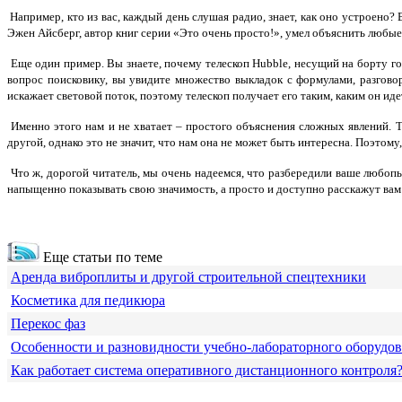
Например, кто из вас, каждый день слушая радио, знает, как оно устроено?
Эжен Айсберг, автор книг серии «Это очень просто!», умел объяснить любы
Еще один пример. Вы знаете, почему телескоп Hubble, несущий на борту го
вопрос поисковику, вы увидите множество выкладок с формулами, разгово
искажает световой поток, поэтому телескоп получает его таким, каким он иде
Именно этого нам и не хватает – простого объяснения сложных явлений. Т
другой, однако это не значит, что нам она не может быть интересна. Поэтом
Что ж, дорогой читатель, мы очень надеемся, что разбередили ваше любопы
напыщенно показывать свою значимость, а просто и доступно расскажут вам
Еще статьи по теме
Аренда виброплиты и другой строительной спецтехники
Косметика для педикюра
Перекос фаз
Особенности и разновидности учебно-лабораторного оборудо
Как работает система оперативного дистанционного контроля