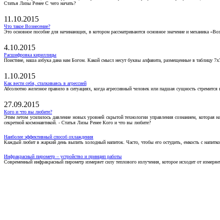
Статья Лизы Ренее С чего начать?
11.10.2015
Что такое Вознесение?
Это основное пособие для начинающих, в котором рассматриваются основное значение и механика «Воз
4.10.2015
Расшифровка кириллицы
Поистине, наша азбука дана нам Богом. Какой смысл несут буквы алфавита, размещенные в таблицу 7х
1.10.2015
Как вести себя, сталкиваясь в агрессией
Абсолютно железное правило в ситуациях, когда агрессивный человек или падшая сущность стремится ва
27.09.2015
Кого и что вы любите?
Этим летом усилилось давление новых уровней скрытой технологии управления сознанием, которая н
секретной космонавтикой. - Статья Лизы Ренее Кого и что вы любите?
Наиболее эффективный способ охлаждения
Каждый любит в жаркий день выпить холодный напиток. Часто, чтобы его остудить, емкость с напитко
Инфракрасный пирометр – устройство и принцип работы
Современный инфракрасный пирометр измеряет силу теплового излучения, которое исходит от измеряем