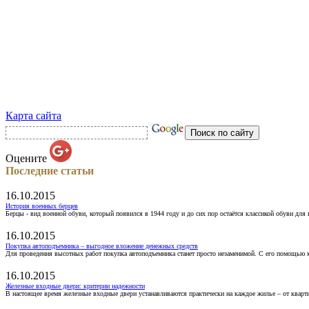
Карта сайта
Оцените
Последние статьи
16.10.2015
История военных берцев
Берцы - вид военной обуви, который появился в 1944 году и до сих пор остаётся классикой обуви для
16.10.2015
Покупка автоподъемника – выгодное вложение денежных средств
Для проведения высотных работ покупка автоподъемника станет просто незаменимой. С его помощью 
16.10.2015
Железные входные двери: критерии надежности
В настоящее время железные входные двери устанавливаются практически на каждое жилье – от кварт