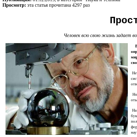
Просмотр:
эта статья прочитана 4297 раз
Прос
Человек всю свою жизнь задает в
Во
опр
мир
сво
Нет
сис
отв
Но 
оты
На 
бук
пол
фор
нау