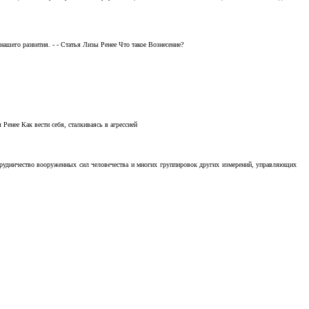
ашего развития. - - Статья Лизы Ренее Что такое Вознесение?
Ренее Как вести себя, сталкиваясь в агрессией
отрудничество вооруженных сил человечества и многих группировок других измерений, управляющих