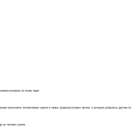
 военнослужащих по всему миру.
можно выполнять поставленные задачи в самых труднодоступных местах, к которым добраться другим с
ир до частных домов.