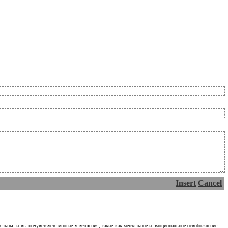
Insert
Cancel
тельны, и вы почувствуете многие улучшения, такие как ментальное и эмоциональное освобождение.