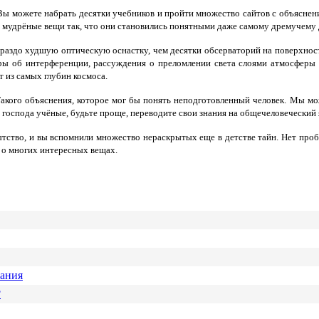
 Вы можете набрать десятки учебников и пройти множество сайтов с объяснени
е мудрёные вещи так, что они становились понятными даже самому дремучему 
раздо худшую оптическую оснастку, чем десятки обсерваторий на поверхности 
ры об интерференции, рассуждения о преломлении света слоями атмосферы 
т из самых глубин космоса.
акого объяснения, которое мог бы понять неподготовленный человек. Мы мож
у, господа учёные, будьте проще, переводите свои знания на общечеловеческий
тство, и вы вспомнили множество нераскрытых еще в детстве тайн. Нет проб
 о многих интересных вещах.
вания
?