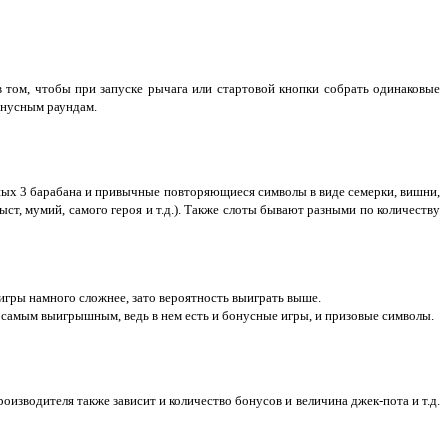
 том, чтобы при запуске рычага или стартовой кнопки собрать одинаковые
онусным раундам.
тных 3 барабана и привычные повторяющиеся символы в виде семерки, вишни,
ыст, мумий, самого героя и т.д.). Также слоты бывают разными по количеству
игры намного сложнее, зато вероятность выиграть выше.
я самым выигрышным, ведь в нем есть и бонусные игры, и призовые символы.
изводителя также зависит и количество бонусов и величина джек-пота и т.д.