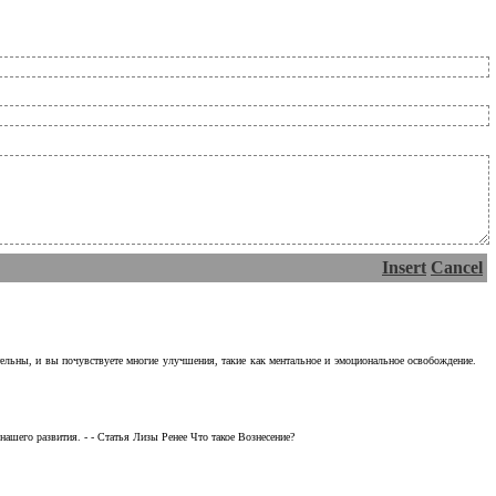
Insert
Cancel
тельны, и вы почувствуете многие улучшения, такие как ментальное и эмоциональное освобождение.
ашего развития. - - Статья Лизы Ренее Что такое Вознесение?