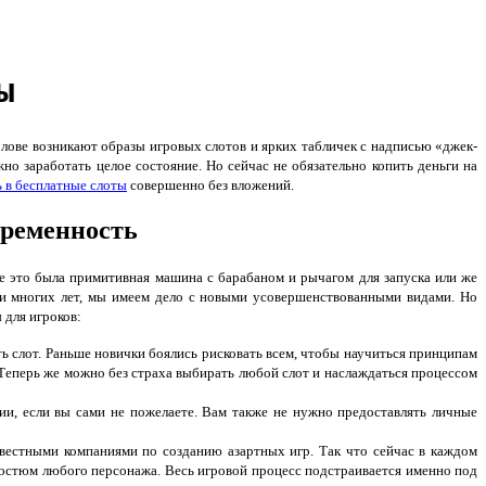
ы
лове возникают образы игровых слотов и ярких табличек с надписью «джек-
но заработать целое состояние. Но сейчас не обязательно копить деньги на
ь в бесплатные слоты
совершенно без вложений.
временность
е это была примитивная машина с барабаном и рычагом для запуска или же
ии многих лет, мы имеем дело с новыми усовершенствованными видами. Но
 для игроков:
ть слот. Раньше новички боялись рисковать всем, чтобы научиться принципам
 Теперь же можно без страха выбирать любой слот и наслаждаться процессом
и, если вы сами не пожелаете. Вам также не нужно предоставлять личные
вестными компаниями по созданию азартных игр. Так что сейчас в каждом
 костюм любого персонажа. Весь игровой процесс подстраивается именно под