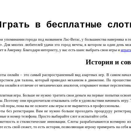
Играть в бесплатные слот
 упоминании города под названием Лас-Вегас, у большинства наверняка в го
». Для многих любителей удачи это город мечты, в котором за один день мож
ет в Америку. Благодаря интернету, у вас есть шанс выбрать свои игры и
играт
История и со
ты онлайн – это самый распространенный вид азартных игр. В самом начал
ерстием для талона, который приводил механизм в движение. По прошеств
ты онлайн в отличие от механических аналогов, открывают новые перспективы
платная игра. Больше не нужно тратить свои деньги на первые попытки освои
ы. Поэтому они предпочитали отказывать себе в удовольствии начинать игру.
той поры, пока вы не освоите азы игры и не вырвитесь в профессионалы.
ты без регистрации. Вам не нужно больше проходить процедуру регистраци
ные и номер телефона. Просто выбирайте слот и испытайте себя.
етность и стилистические инновации. Слоты разрабатываются всемирно из
те есть свой сюжет, то есть история, позволяющая игроку примерить на себя