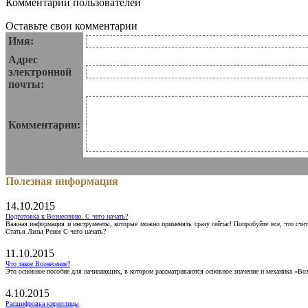
Комментарии пользователей
Оставьте свои комментарии
Имя:
Адрес
электронной
почты:
Комментарии:
Полезная информация
14.10.2015
Подготовка к Вознесению. С чего начать?
Важная информация и инструменты, которые можно применять сразу сейчас! Попробуйте все, что счит
Статья Лизы Ренее С чего начать?
11.10.2015
Что такое Вознесение?
Это основное пособие для начинающих, в котором рассматриваются основное значение и механика «Воз
4.10.2015
Расшифровка кириллицы