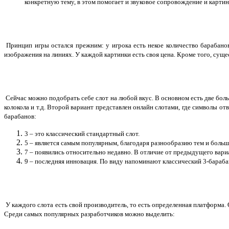
конкретную тему, в этом помогает и звуковое сопровождение и картин
Принцип игры остался прежним: у игрока есть некое количество барабано
изображения на линиях. У каждой картинки есть своя цена. Кроме того, сущ
Сейчас можно подобрать себе слот на любой вкус. В основном есть две бол
колокола и т.д. Второй вариант представлен онлайн слотами, где символы от
барабанов:
3 – это классический стандартный слот.
5 – является самым популярным, благодаря разнообразию тем и боль
7 – появились относительно недавно. В отличие от предыдущего вари
9 – последняя инновация. По виду напоминают классический 3-бараба
У каждого слота есть свой производитель, то есть определенная платформа.
Среди самых популярных разработчиков можно выделить: