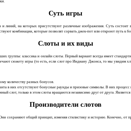
ки.
Суть игры
в и линий, на которых присутствуют различные изображения. Суть состоит в
ествуют комбинации, которые позволят сорвать джек-пот или откроют путь к б
Слоты и их виды
ьших группы: классика и онлайн слоты. Первый вариант всегда имеет стандар
вечают сюжету игры (то есть, если слот про Индиану Джонса, то мы увидим хл
шому количеству разных бонусов.
анта в них отсутствуют бонусные раунды и призовые символы. В них процесс 
нный слот, только в этом слоты вращаются независимо друг от друга. Являетс
Производители слотов
 Они сохраняют общий принцип, изменяя стилистику и историю. Конечно, от про