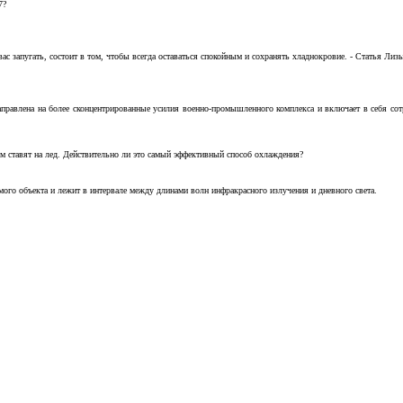
7?
с запугать, состоит в том, чтобы всегда оставаться спокойным и сохранять хладнокровие. - Статья Лизы 
аправлена на более сконцентрированные усилия военно-промышленного комплекса и включает в себя с
м ставят на лед. Действительно ли это самый эффективный способ охлаждения?
ого объекта и лежит в интервале между длинами волн инфракрасного излучения и дневного света.