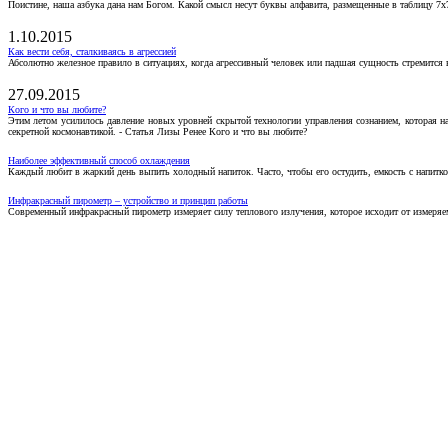
Поистине, наша азбука дана нам Богом. Какой смысл несут буквы алфавита, размещенные в таблицу 7х
1.10.2015
Как вести себя, сталкиваясь в агрессией
Абсолютно железное правило в ситуациях, когда агрессивный человек или падшая сущность стремится ва
27.09.2015
Кого и что вы любите?
Этим летом усилилось давление новых уровней скрытой технологии управления сознанием, которая н
секретной космонавтикой. - Статья Лизы Ренее Кого и что вы любите?
Наиболее эффективный способ охлаждения
Каждый любит в жаркий день выпить холодный напиток. Часто, чтобы его остудить, емкость с напитко
Инфракрасный пирометр – устройство и принцип работы
Современный инфракрасный пирометр измеряет силу теплового излучения, которое исходит от измеряем