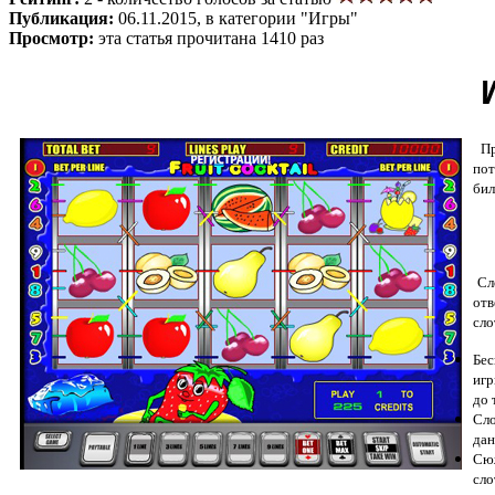
Публикация:
06.11.2015, в категории "Игры"
Просмотр:
эта статья прочитана 1410 раз
При
пот
бил
Сло
отв
сло
Бес
игр
до 
Сло
дан
Сюж
сло