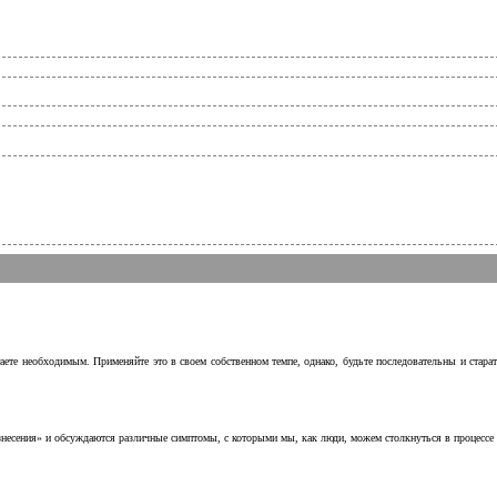
аете необходимым. Применяйте это в своем собственном темпе, однако, будьте последовательны и стара
несения» и обсуждаются различные симптомы, с которыми мы, как люди, можем столкнуться в процессе н