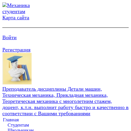
Карта сайта
Войти
Регистрация
Преподаватель дисциплины Детали машин,
Техническая механика, Прикладная механика,
Теоретическая механика с многолетним стажем,
доцент, к.т.н. выполнит работу быстро и качественно в
соответствии с Вашими требованиями
Главная
Студентам
Школьникам