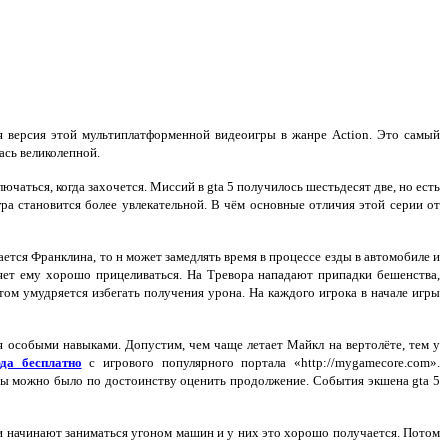
 версия этой мультиплатформенной видеоигры в жанре Action. Это самый
ась великолепной.
аться, когда захочется. Миссий в gta 5 получилось шестьдесят две, но есть
ра становится более увлекательной. В чём основные отличия этой серии от
тся Франклина, то н может замедлять время в процессе езды в автомобиле и
ляет ему хорошо прицеливаться. На Тревора нападают припадки бешенства,
том умудряется избегать получения урона. На каждого игрока в начале игры
я особыми навыками. Допустим, чем чаще летает Майкл на вертолёте, тем у
да бесплатно
с игрового популярного портала «http://mygamecore.com».
обы можно было по достоинству оценить продолжение. События экшена gta 5
 начинают заниматься угоном машин и у них это хорошо получается. Потом