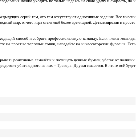
следования можно уходить не только надеясь на свою удачу и скорость, но и
редыдущих серий тем, что там отсутствуют однотипные задания. Все миссии
водный мир, отчего игра стала ещё более зрелищной. Детализирован н просто
дходящий способ и собрать профессиональную команду. Если члены команды
лёте на простые торговые точки, нападайте на инкассаторские фургоны. Есть
зрывать реактивные самолёты и похищать ценные бумаги, убегая от полиции.
дстоит убить одного из них – Тревора. Друзья сгласятся. В итоге всё будет