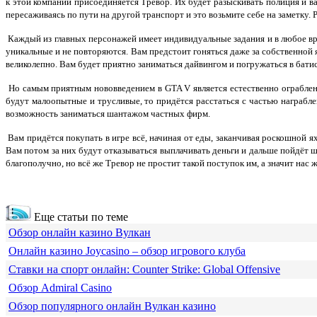
к этой компании присоединяется Тревор. Их будет разыскивать полиция и ва
пересаживаясь по пути на другой транспорт и это возьмите себе на заметку.
Каждый из главных персонажей имеет индивидуальные задания и в любое вр
уникальные и не повторяются. Вам предстоит гоняться даже за собственной 
великолепно. Вам будет приятно заниматься дайвингом и погружаться в бати
Но самым приятным нововведением в GTA V является естественно ограблен
будут малоопытные и трусливые, то придётся расстаться с частью награблен
возможность заниматься шантажом частных фирм.
Вам придётся покупать в игре всё, начиная от еды, заканчивая роскошной 
Вам потом за них будут отказываться выплачивать деньги и дальше пойдёт ш
благополучно, но всё же Тревор не простит такой поступок им, а значит нас
Еще статьи по теме
Обзор онлайн казино Вулкан
Онлайн казино Joycasino – обзор игрового клуба
Ставки на спорт онлайн: Counter Strike: Global Offensive
Обзор Admiral Casino
Обзор популярного онлайн Вулкан казино