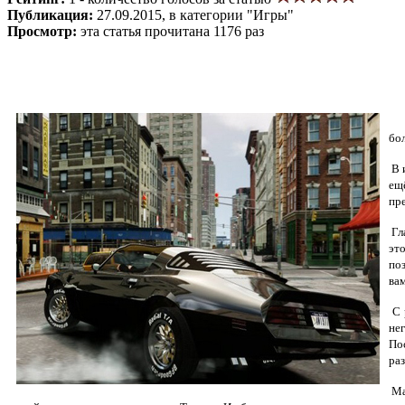
Публикация:
27.09.2015, в категории "Игры"
Просмотр:
эта статья прочитана 1176 раз
бо
В 
ещ
пр
Гл
эт
по
ва
С 
не
По
ра
Ма