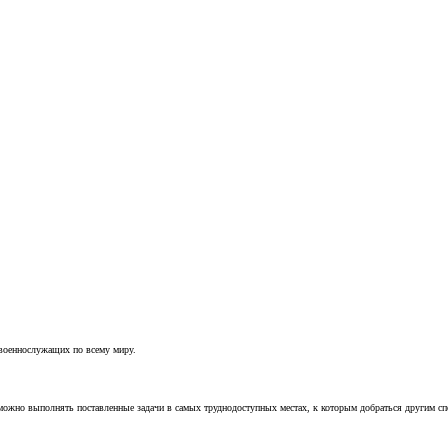
 военнослужащих по всему миру.
можно выполнять поставленные задачи в самых труднодоступных местах, к которым добраться другим с