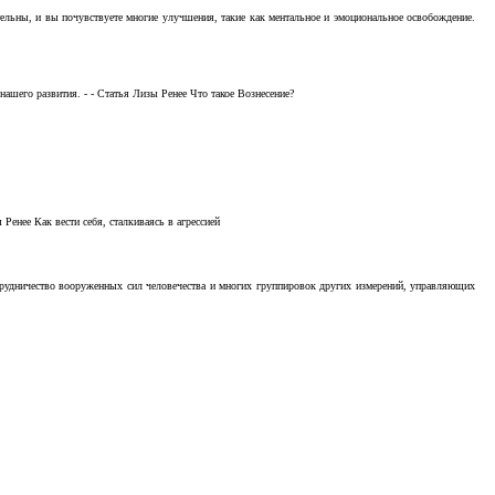
тельны, и вы почувствуете многие улучшения, такие как ментальное и эмоциональное освобождение.
ашего развития. - - Статья Лизы Ренее Что такое Вознесение?
Ренее Как вести себя, сталкиваясь в агрессией
отрудничество вооруженных сил человечества и многих группировок других измерений, управляющих