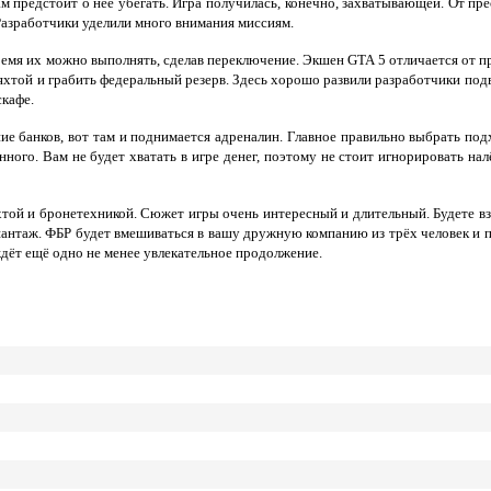
м предстоит о неё убегать. Игра получилась, конечно, захватывающей. От пре
 Разработчики уделили много внимания миссиям.
емя их можно выполнять, сделав переключение. Экшен GTA 5 отличается от п
яхтой и грабить федеральный резерв. Здесь хорошо развили разработчики под
скафе.
ие банков, вот там и поднимается адреналин. Главное правильно выбрать по
ного. Вам не будет хватать в игре денег, поэтому не стоит игнорировать на
яхтой и бронетехникой. Сюжет игры очень интересный и длительный. Будете в
антаж. ФБР будет вмешиваться в вашу дружную компанию из трёх человек и пре
 ждёт ещё одно не менее увлекательное продолжение.