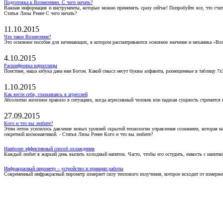
Подготовка к Вознесению. С чего начать?
Важная информация и инструменты, которые можно применять сразу сейчас! Попробуйте все, что счит
Статья Лизы Ренее С чего начать?
11.10.2015
Что такое Вознесение?
Это основное пособие для начинающих, в котором рассматриваются основное значение и механика «Воз
4.10.2015
Расшифровка кириллицы
Поистине, наша азбука дана нам Богом. Какой смысл несут буквы алфавита, размещенные в таблицу 7х
1.10.2015
Как вести себя, сталкиваясь в агрессией
Абсолютно железное правило в ситуациях, когда агрессивный человек или падшая сущность стремится ва
27.09.2015
Кого и что вы любите?
Этим летом усилилось давление новых уровней скрытой технологии управления сознанием, которая н
секретной космонавтикой. - Статья Лизы Ренее Кого и что вы любите?
Наиболее эффективный способ охлаждения
Каждый любит в жаркий день выпить холодный напиток. Часто, чтобы его остудить, емкость с напитко
Инфракрасный пирометр – устройство и принцип работы
Современный инфракрасный пирометр измеряет силу теплового излучения, которое исходит от измеряем