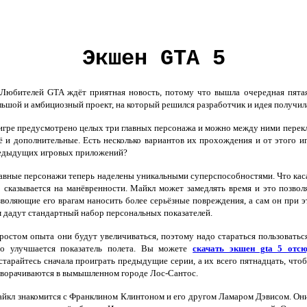
Экшен GTA 5
Любителей GTA ждёт приятная новость, потому что вышла очередная пятая
льшой и амбициозный проект, на который решился разработчик и идея получил
игре предусмотрено целых три главных персонажа и можно между ними переключ
ё и дополнительные. Есть несколько вариантов их прохождения и от этого иг
едыдущих игровых приложений?
авные персонажи теперь наделены уникальными суперспособностями. Что касае
о сказывается на манёвренности. Майкл может замедлять время и это позво
зволяющие его врагам наносить более серьёзные повреждения, а сам он при э
м дадут стандартный набор персональных показателей.
ростом опыта они будут увеличиваться, поэтому надо стараться пользоватьс
го улучшается показатель полета. Вы можете
скачать экшен gta 5 отсю
старайтесь сначала проиграть предыдущие серии, а их всего пятнадцать, чт
зворачиваются в вымышленном городе Лос-Сантос.
йкл знакомится с Франклином Клинтоном и его другом Ламаром Дэвисом. Они