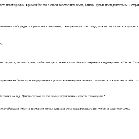
аете необходимым. Применяйте это в своем собственном темпе, однако, будьте последовательны и стара
несения» и обсуждаются различные симптомы, с которыми мы, как люди, можем столкнуться в процессе н
7?
с запугать, состоит в том, чтобы всегда оставаться спокойным и сохранять хладнокровие. - Статья Лизы 
аправлена на более сконцентрированные усилия военно-промышленного комплекса и включает в себя с
м ставят на лед. Действительно ли это самый эффективный способ охлаждения?
ого объекта и лежит в интервале между длинами волн инфракрасного излучения и дневного света.