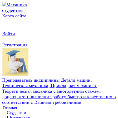
Карта сайта
Войти
Регистрация
Преподаватель дисциплины Детали машин,
Техническая механика, Прикладная механика,
Теоретическая механика с многолетним стажем,
доцент, к.т.н. выполнит работу быстро и качественно в
соответствии с Вашими требованиями
Главная
Студентам
Школьникам