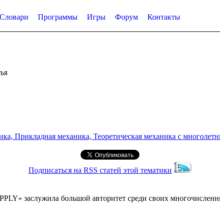
Словари
Программы
Игры
Форум
Контакты
ья
а, Прикладная механика, Теоретическая механика с многолетним
Подписаться на RSS статей этой тематики
PPLY» заслужила большой авторитет среди своих многочисленны