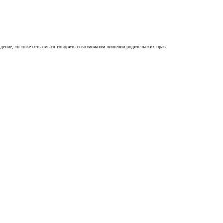
ждение, то тоже есть смысл говорить о возможном лишении родительских прав.