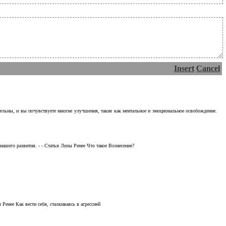
Insert
Cancel
тельны, и вы почувствуете многие улучшения, такие как ментальное и эмоциональное освобождение.
ашего развития. - - Статья Лизы Ренее Что такое Вознесение?
Ренее Как вести себя, сталкиваясь в агрессией