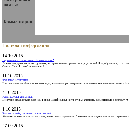
почты:
Комментарии:
Полезная информация
14.10.2015
Подготовка к Вознесению. С чего начать?
Важная информация и инструменты, которые можно применять сразу сейчас! Попробуйте все, что счит
Статья Лизы Ренее С чего начать?
11.10.2015
Что такое Вознесение?
Это основное пособие для начинающих, в котором рассматриваются основное значение и механика «Воз
4.10.2015
Расшифровка кириллицы
Поистине, наша азбука дана нам Богом. Какой смысл несут буквы алфавита, размещенные в таблицу 7х
1.10.2015
Как вести себя, сталкиваясь в агрессией
Абсолютно железное правило в ситуациях, когда агрессивный человек или падшая сущность стремится ва
27.09.2015