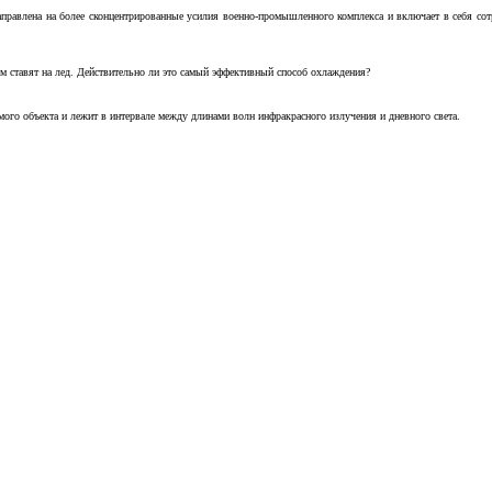
аправлена на более сконцентрированные усилия военно-промышленного комплекса и включает в себя с
м ставят на лед. Действительно ли это самый эффективный способ охлаждения?
ого объекта и лежит в интервале между длинами волн инфракрасного излучения и дневного света.