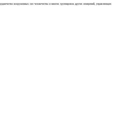
отрудничество вооруженных сил человечества и многих группировок других измерений, управляющих