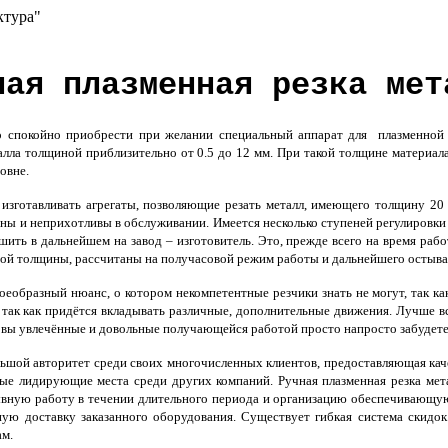
ктура"
ная плазменная резка мет
 спокойно приобрести при желании специальный аппарат для плазменной 
лла толщиной приблизительно от 0.5 до 12 мм. При такой толщине материала
овне.
изготавливать агрегаты, позволяющие резать металл, имеющего толщину 20 
ы и неприхотливы в обслуживании. Имеется несколько ступеней регулировки то
ить в дальнейшем на завод – изготовитель. Это, прежде всего на время раб
ьшой толщины, рассчитаны на получасовой режим работы и дальнейшего остыва
оеобразный нюанс, о котором некомпетентные резчики знать не могут, так ка
 так как придётся вкладывать различные, дополнительные движения. Лучше в
 вы увлечённые и довольные получающейся работой просто напросто забудете,
шой авторитет среди своих многочисленных клиентов, предоставляющая каче
мые лидирующие места среди других компаний.
Ручная плазменная резка мет
ывную работу в течении длительного периода и организацию обеспечивающую
ю доставку заказанного оборудования. Существует гибкая система скидок
ам.