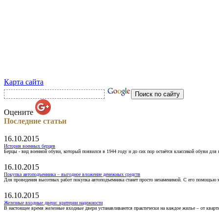
Карта сайта
Оцените
Последние статьи
16.10.2015
История военных берцев
Берцы - вид военной обуви, который появился в 1944 году и до сих пор остаётся классикой обуви для
16.10.2015
Покупка автоподъемника – выгодное вложение денежных средств
Для проведения высотных работ покупка автоподъемника станет просто незаменимой. С его помощью 
16.10.2015
Железные входные двери: критерии надежности
В настоящее время железные входные двери устанавливаются практически на каждое жилье – от кварт