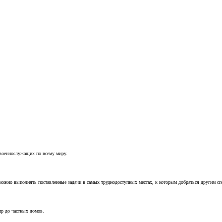
 военнослужащих по всему миру.
можно выполнять поставленные задачи в самых труднодоступных местах, к которым добраться другим с
ир до частных домов.