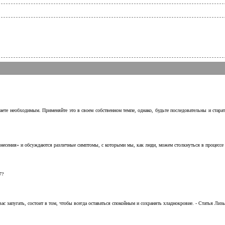
аете необходимым. Применяйте это в своем собственном темпе, однако, будьте последовательны и стара
несения» и обсуждаются различные симптомы, с которыми мы, как люди, можем столкнуться в процессе н
7?
с запугать, состоит в том, чтобы всегда оставаться спокойным и сохранять хладнокровие. - Статья Лизы 