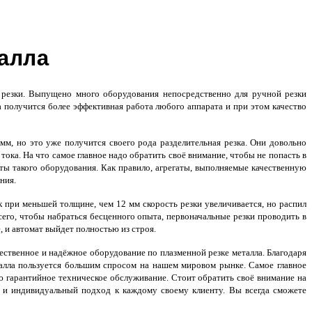
алла
резки. Выпущено много оборудования непосредственно для ручной резки
 получится более эффективная работа любого аппарата и при этом качество
мм, но это уже получится своего рода разделительная резка. Они довольно
ка. На что самое главное надо обратить своё внимание, чтобы не попасть в
оты такого оборудования. Как правило, агрегаты, выполняемые качественную
ния.
к при меньшей толщине, чем 12 мм скорость резки увеличивается, но распил
сего, чтобы набраться бесценного опыта, первоначальные резки проводить в
 и автомат выйдет полностью из строя.
ственное и надёжное оборудование по плазменной резке металла.
Благодаря
алла
пользуется большим спросом на нашем мировом рынке. Самое главное
 гарантийное техническое обслуживание. Стоит обратить своё внимание на
 и индивидуальный подход к каждому своему клиенту. Вы всегда сможете