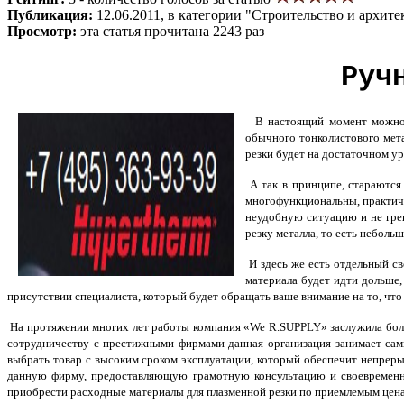
Публикация:
12.06.2011, в категории "Строительство и архите
Просмотр:
эта статья прочитана 2243 раз
Руч
В настоящий момен
т можно
обычного тонколистового мета
резки будет на достаточном ур
А так в принципе, стараются 
многофункциональны, практичн
неудобную ситуацию и не греш
резку металла, то есть небол
И здесь же есть отдельный св
материала будет идти дольше,
присутствии специалиста, который будет обращать ваше внимание на то, что
На протяжении многих лет работы компания «We R.SUPPLY» заслужила боль
сотрудничеству с престижными фирмами данная организация занимает са
выбрать товар с высоким сроком эксплуатации, который обеспечит непрер
данную фирму, предоставляющую грамотную консультацию и своевременну
приобрести расходные материалы для плазменной резки по приемлемым цен