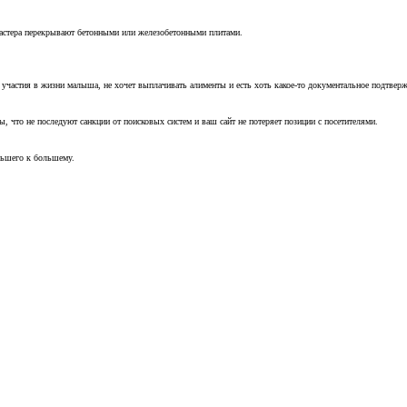
мастера перекрывают бетонными или железобетонными плитами.
т участия в жизни малыша, не хочет выплачивать алименты и есть хоть какое-то документальное подтвер
, что не последуют санкции от поисковых систем и ваш сайт не потеряет позиции с посетителями.
ньшего к большему.