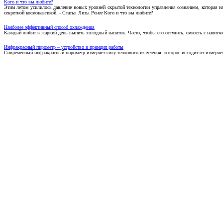
Кого и что вы любите?
Этим летом усилилось давление новых уровней скрытой технологии управления сознанием, которая н
секретной космонавтикой. - Статья Лизы Ренее Кого и что вы любите?
Наиболее эффективный способ охлаждения
Каждый любит в жаркий день выпить холодный напиток. Часто, чтобы его остудить, емкость с напитко
Инфракрасный пирометр – устройство и принцип работы
Современный инфракрасный пирометр измеряет силу теплового излучения, которое исходит от измеряем