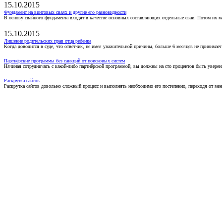
15.10.2015
Фундамент на винтовых сваях и другие его разновидности
В основу свайного фундамента входят в качестве основных составляющих отдельные сваи. Потом их 
15.10.2015
Лишение родительских прав отца ребенка
Когда доводится в суде, что ответчик, не имея уважительной причины, больше 6 месяцев не принимае
Партнёрские программы без санкций от поисковых систем
Начиная сотрудничать с какой-либо партнёрской программой, вы должны на сто процентов быть уверены
Раскрутка сайтов
Раскрутка сайтов довольно сложный процесс и выполнять необходимо его постепенно, переходя от ме