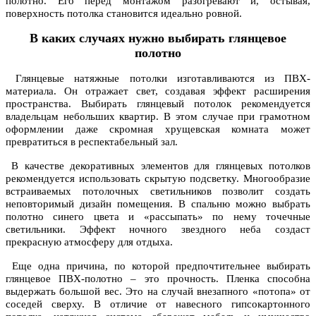
полотно. Его перед монтажом разогревают и, остывая,
поверхность потолка становится идеально ровной.
В каких случаях нужно выбирать глянцевое
полотно
Глянцевые натяжные потолки изготавливаются из ПВХ-
материала. Он отражает свет, создавая эффект расширения
пространства. Выбирать глянцевый потолок рекомендуется
владельцам небольших квартир. В этом случае при грамотном
оформлении даже скромная хрущевская комната может
превратиться в респектабельный зал.
В качестве декоративных элементов для глянцевых потолков
рекомендуется использовать скрытую подсветку. Многообразие
встраиваемых потолочных светильников позволит создать
неповторимый дизайн помещения. В спальню можно выбрать
полотно синего цвета и «рассыпать» по нему точечные
светильники. Эффект ночного звездного неба создаст
прекрасную атмосферу для отдыха.
Еще одна причина, по которой предпочтительнее выбирать
глянцевое ПВХ-полотно – это прочность. Пленка способна
выдержать большой вес. Это на случай внезапного «потопа» от
соседей сверху. В отличие от навесного гипсокартонного