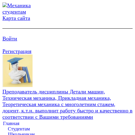
Карта сайта
Войти
Регистрация
Преподаватель дисциплины Детали машин,
Техническая механика, Прикладная механика,
Теоретическая механика с многолетним стажем,
доцент, к.т.н. выполнит работу быстро и качественно в
соответствии с Вашими требованиями
Главная
Студентам
Школьникам