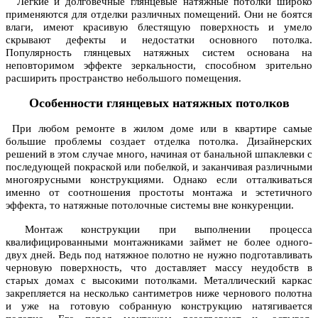
Легкие и долговечные
глянцевые натяжные потолки
широко
применяются для отделки различных помещений. Они не боятся
влаги, имеют красивую блестящую поверхность и умело
скрывают дефекты и недостатки основного потолка.
Популярность глянцевых натяжных систем основана на
неповторимом эффекте зеркальности, способном зрительно
расширить пространство небольшого помещения.
Особенности глянцевых натяжных потолков
При любом ремонте в жилом доме или в квартире самые
большие проблемы создает отделка потолка. Дизайнерских
решений в этом случае много, начиная от банальной шпаклевки с
последующей покраской или побелкой, и заканчивая различными
многоярусными конструкциями. Однако если отталкиваться
именно от соотношения простоты монтажа и эстетичного
эффекта, то натяжные потолочные системы вне конкуренции.
Монтаж конструкции при выполнении процесса
квалифицированными монтажниками займет не более одного-
двух дней. Ведь под натяжное полотно не нужно подготавливать
черновую поверхность, что доставляет массу неудобств в
старых домах с высокими потолками. Металлический каркас
закрепляется на несколько сантиметров ниже чернового полотна
и уже на готовую собранную конструкцию натягивается