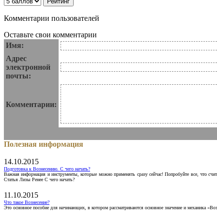
Комментарии пользователей
Оставьте свои комментарии
Имя:
Адрес
электронной
почты:
Комментарии:
Полезная информация
14.10.2015
Подготовка к Вознесению. С чего начать?
Важная информация и инструменты, которые можно применять сразу сейчас! Попробуйте все, что счит
Статья Лизы Ренее С чего начать?
11.10.2015
Что такое Вознесение?
Это основное пособие для начинающих, в котором рассматриваются основное значение и механика «Воз