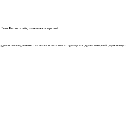
Ренее Как вести себя, сталкиваясь в агрессией
отрудничество вооруженных сил человечества и многих группировок других измерений, управляющих