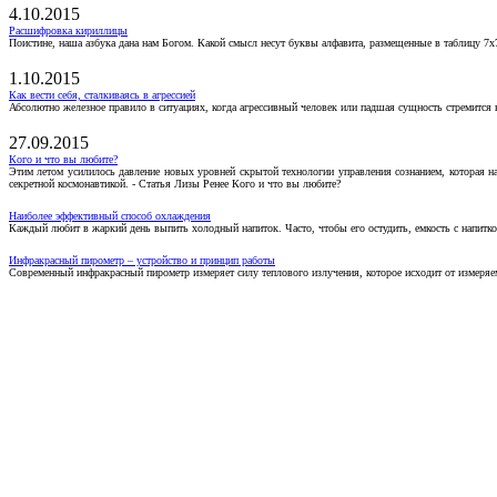
4.10.2015
Расшифровка кириллицы
Поистине, наша азбука дана нам Богом. Какой смысл несут буквы алфавита, размещенные в таблицу 7х
1.10.2015
Как вести себя, сталкиваясь в агрессией
Абсолютно железное правило в ситуациях, когда агрессивный человек или падшая сущность стремится ва
27.09.2015
Кого и что вы любите?
Этим летом усилилось давление новых уровней скрытой технологии управления сознанием, которая н
секретной космонавтикой. - Статья Лизы Ренее Кого и что вы любите?
Наиболее эффективный способ охлаждения
Каждый любит в жаркий день выпить холодный напиток. Часто, чтобы его остудить, емкость с напитко
Инфракрасный пирометр – устройство и принцип работы
Современный инфракрасный пирометр измеряет силу теплового излучения, которое исходит от измеряем