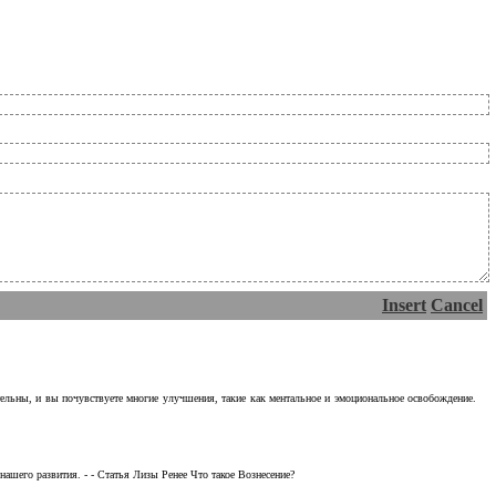
Insert
Cancel
тельны, и вы почувствуете многие улучшения, такие как ментальное и эмоциональное освобождение.
ашего развития. - - Статья Лизы Ренее Что такое Вознесение?