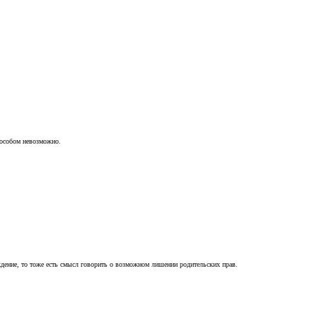
пособом невозможно.
ждение, то тоже есть смысл говорить о возможном лишении родительских прав.