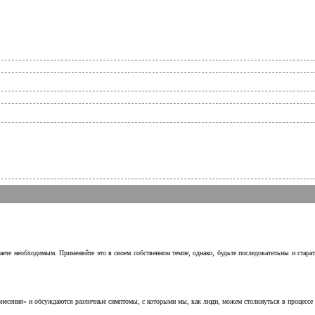
аете необходимым. Применяйте это в своем собственном темпе, однако, будьте последовательны и стара
несения» и обсуждаются различные симптомы, с которыми мы, как люди, можем столкнуться в процессе н