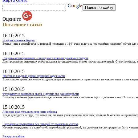
Оцените
Последние статьи
16.10.2015
История военных берцев
Берцы - вид военной обуви, который появился в 1944 году и до сих пор остаётся классикой обуви для
16.10.2015
Покупка автоподъемника – выгодное вложение денежных средств
Для проведения высотных работ покупка автоподъемника станет просто незаменимой. С его помощью 
16.10.2015
Железные входные двери: критерии надежности
В настоящее время железные входные двери устанавливаются практически на каждое жилье – от кварт
15.10.2015
Фундамент на винтовых сваях и другие его разновидности
В основу свайного фундамента входят в качестве основных составляющих отдельные сваи. Потом их 
15.10.2015
Лишение родительских прав отца ребенка
Когда доводится в суде, что ответчик, не имея уважительной причины, больше 6 месяцев не принимае
Партнёрские программы без санкций от поисковых систем
Начиная сотрудничать с какой-либо партнёрской программой, вы должны на сто процентов быть уверены
Раскрутка сайтов