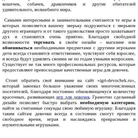
кошечек, собачек, дракончиков и другие обитателей
удивительного, волшебного мира.
Самыми интересными и занимательными считаются те игры в
которых позволяется вашему зверьку подружиться с зверьком
другого играющего и от такого удовольствия просто захватывает
дух и становится очень приятно. Благодаря свободной
возможности
торговать
в своём онлайн - магазине или
обмениваться
необходимыми предметами с другими игроками
дети всегда становятся ответственнее, чувствуют себя взрослее,
и всегда будут удивлять своими не по годам умными вопросами.
Существует не так много профессиональных ресурсов, которые
предоставляют превосходные качественные
игры для девочек
.
Стоит обратить своё внимание на сайт «igri-devochek.ru»,
который завоевал большое уважение своих многочисленных
посетителей, благодаря постоянно обновляющемуся количеству
красочных, развивающих
игр для девочек
. Грамотно сделанный
дизайн позволяет быстро выбрать
необходимую категорию
,
найти за считанные секунды свою любимую игрушку. Благодаря
таким сайтам девочки всегда в состоянии смогут провести
свободное время, играя и наслаждаясь прекрасными и
изумительными игрушками.