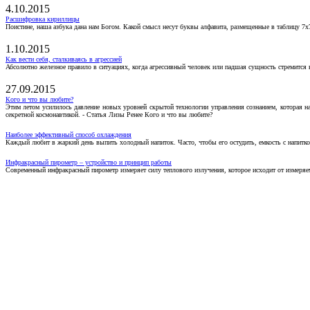
4.10.2015
Расшифровка кириллицы
Поистине, наша азбука дана нам Богом. Какой смысл несут буквы алфавита, размещенные в таблицу 7х
1.10.2015
Как вести себя, сталкиваясь в агрессией
Абсолютно железное правило в ситуациях, когда агрессивный человек или падшая сущность стремится ва
27.09.2015
Кого и что вы любите?
Этим летом усилилось давление новых уровней скрытой технологии управления сознанием, которая н
секретной космонавтикой. - Статья Лизы Ренее Кого и что вы любите?
Наиболее эффективный способ охлаждения
Каждый любит в жаркий день выпить холодный напиток. Часто, чтобы его остудить, емкость с напитко
Инфракрасный пирометр – устройство и принцип работы
Современный инфракрасный пирометр измеряет силу теплового излучения, которое исходит от измеряем