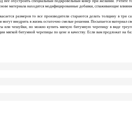
 неё обустроить специальный подкровельный ковёр при желании. Учтите тол
основе материала находятся модифицированные добавки, сглаживающие влияни
касается размеров то все производители стараются делать толщину в три с
 они могут внедрить в жизнь остаточно смелые решения. Посыпается материал 
ы или чешуйки, но можно купить мягкую битумную черепицу в виде треуголь
ии мягкой битумной черепицы по цене и качеству. Если вам предложат на баз