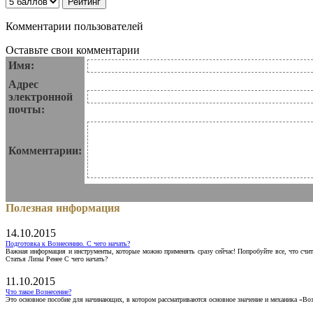
Комментарии пользователей
Оставьте свои комментарии
Имя:
Адрес
электронной
почты:
Комментарии:
Полезная информация
14.10.2015
Подготовка к Вознесению. С чего начать?
Важная информация и инструменты, которые можно применять сразу сейчас! Попробуйте все, что счит
Статья Лизы Ренее С чего начать?
11.10.2015
Что такое Вознесение?
Это основное пособие для начинающих, в котором рассматриваются основное значение и механика «Воз