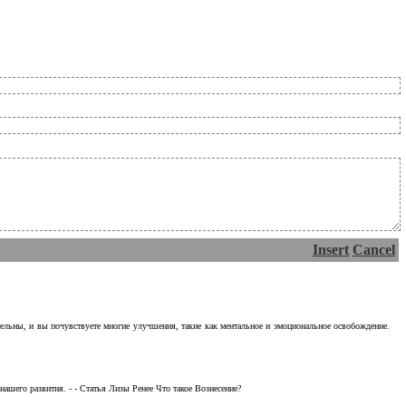
Insert
Cancel
тельны, и вы почувствуете многие улучшения, такие как ментальное и эмоциональное освобождение.
ашего развития. - - Статья Лизы Ренее Что такое Вознесение?