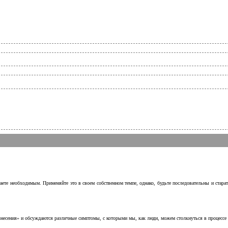
аете необходимым. Применяйте это в своем собственном темпе, однако, будьте последовательны и стара
несения» и обсуждаются различные симптомы, с которыми мы, как люди, можем столкнуться в процессе н