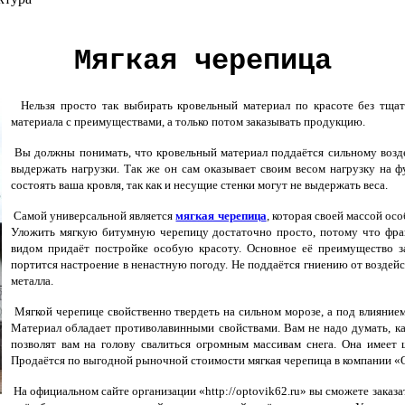
Мягкая черепица
Нельзя просто так выбирать кровельный материал по красоте без тщате
материала с преимуществами, а только потом заказывать продукцию.
Вы должны понимать, что кровельный материал поддаётся сильному возд
выдержать нагрузки. Так же он сам оказывает своим весом нагрузку на ф
состоять ваша кровля, так как и несущие стенки могут не выдержать веса.
Самой универсальной является
мягкая черепица
, которая своей массой ос
Уложить мягкую битумную черепицу достаточно просто, потому что фра
видом придаёт постройке особую красоту. Основное её преимущество з
портится настроение в ненастную погоду. Не поддаётся гниению от воздейс
металла.
Мягкой черепице свойственно твердеть на сильном морозе, а под влиянием
Материал обладает противолавинными свойствами. Вам не надо думать, ка
позволят вам на голову свалиться огромным массивам снега. Она имеет
Продаётся по выгодной рыночной стоимости мягкая черепица в компании «Оп
На официальном сайте организации «http://optovik62.ru» вы сможете зака