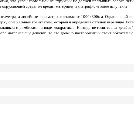
ько, что уклон кровельной конструкции не должен превышать сорока пяти
е окружающей среды, не вредит материалу и ультрафиолетовое излучение.
антиметра, а линейные параметры составляют 1000х300мм. Ограничений по
сверху специальным гранулятом, который и определяет оттенок черепицы. Есть
ников с ромбиками, в виде квадратиков. Никогда не гонитесь за дешёвой
аре материал ещё дешевле, то это должно насторожить и стоит обязательно