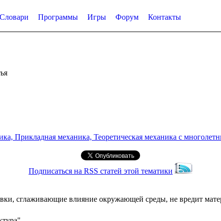
Словари
Программы
Игры
Форум
Контакты
ья
а, Прикладная механика, Теоретическая механика с многолетним
Подписаться на RSS статей этой тематики
вки, сглаживающие влияние окружающей среды, не вредит матер
ктура"