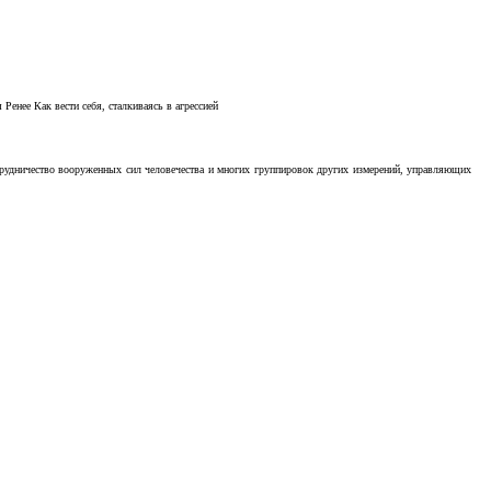
Ренее Как вести себя, сталкиваясь в агрессией
отрудничество вооруженных сил человечества и многих группировок других измерений, управляющих