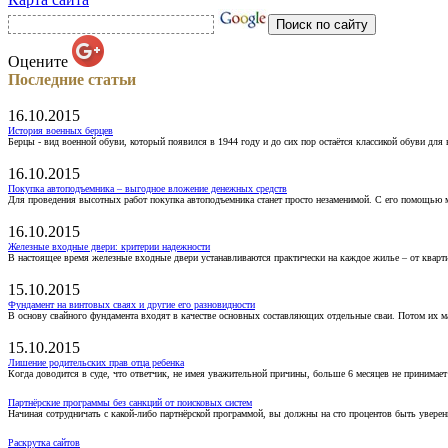
Оцените
Последние статьи
16.10.2015
История военных берцев
Берцы - вид военной обуви, который появился в 1944 году и до сих пор остаётся классикой обуви для
16.10.2015
Покупка автоподъемника – выгодное вложение денежных средств
Для проведения высотных работ покупка автоподъемника станет просто незаменимой. С его помощью 
16.10.2015
Железные входные двери: критерии надежности
В настоящее время железные входные двери устанавливаются практически на каждое жилье – от кварт
15.10.2015
Фундамент на винтовых сваях и другие его разновидности
В основу свайного фундамента входят в качестве основных составляющих отдельные сваи. Потом их 
15.10.2015
Лишение родительских прав отца ребенка
Когда доводится в суде, что ответчик, не имея уважительной причины, больше 6 месяцев не принимае
Партнёрские программы без санкций от поисковых систем
Начиная сотрудничать с какой-либо партнёрской программой, вы должны на сто процентов быть уверены
Раскрутка сайтов