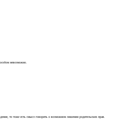
пособом невозможно.
ждение, то тоже есть смысл говорить о возможном лишении родительских прав.