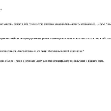
7?
с запугать, состоит в том, чтобы всегда оставаться спокойным и сохранять хладнокровие. - Статья Лизы 
аправлена на более сконцентрированные усилия военно-промышленного комплекса и включает в себя с
м ставят на лед. Действительно ли это самый эффективный способ охлаждения?
ого объекта и лежит в интервале между длинами волн инфракрасного излучения и дневного света.