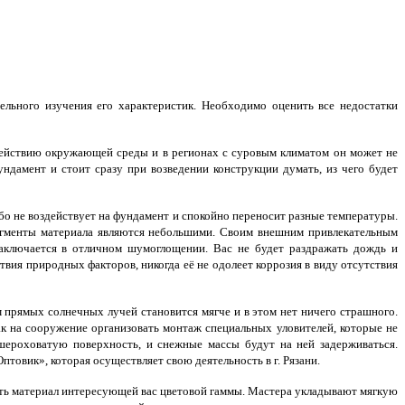
льного изучения его характеристик. Необходимо оценить все недостатки
ействию окружающей среды и в регионах с суровым климатом он может не
ундамент и стоит сразу при возведении конструкции думать, из чего будет
обо не воздействует на фундамент и спокойно переносит разные температуры.
гменты материала являются небольшими. Своим внешним привлекательным
аключается в отличном шумоглощении. Вас не будет раздражать дождь и
твия природных факторов, никогда её не одолеет коррозия в виду отсутствия
 прямых солнечных лучей становится мягче и в этом нет ничего страшного.
к на сооружение организовать монтаж специальных уловителей, которые не
 шероховатую поверхность, и снежные массы будут на ней задерживаться.
товик», которая осуществляет свою деятельность в г. Рязани.
зать материал интересующей вас цветовой гаммы. Мастера укладывают мягкую