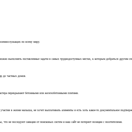
 военнослужащих по всему миру.
можно выполнять поставленные задачи в самых труднодоступных местах, к которым добраться другим с
ир до частных домов.
мастера перекрывают бетонными или железобетонными плитами.
т участия в жизни малыша, не хочет выплачивать алименты и есть хоть какое-то документальное подтвер
, что не последуют санкции от поисковых систем и ваш сайт не потеряет позиции с посетителями.