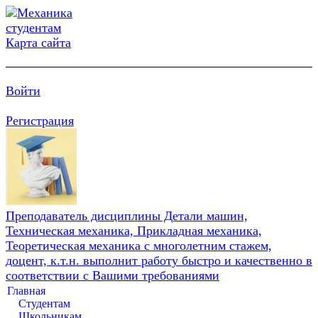
Карта сайта
Войти
Регистрация
Преподаватель дисциплины Детали машин,
Техническая механика, Прикладная механика,
Теоретическая механика с многолетним стажем,
доцент, к.т.н. выполнит работу быстро и качественно в
соответствии с Вашими требованиями
Главная
Студентам
Школьникам