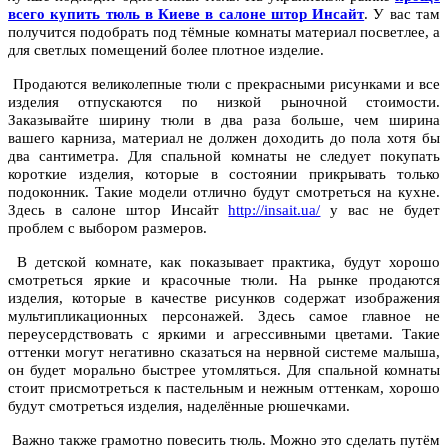
всего купить тюль в Киеве в салоне штор Инсайт
. У вас там
получится подобрать под тёмные комнаты материал посветлее, а
для светлых помещений более плотное изделие.
Продаются великолепные тюли с прекрасными рисунками и все
изделия отпускаются по низкой рыночной стоимости.
Заказывайте ширину тюли в два раза больше, чем ширина
вашего карниза, материал не должен доходить до пола хотя бы
два сантиметра. Для спальной комнаты не следует покупать
короткие изделия, которые в состоянии прикрывать только
подоконник. Такие модели отлично будут смотреться на кухне.
Здесь в салоне штор Инсайт
http://insait.ua/
у вас не будет
проблем с выбором размеров.
В детской комнате, как показывает практика, будут хорошо
смотреться яркие и красочные тюли. На рынке продаются
изделия, которые в качестве рисунков содержат изображения
мультипликационных персонажей. Здесь самое главное не
переусердствовать с яркими и агрессивными цветами. Такие
оттенки могут негативно сказаться на нервной системе малыша,
он будет морально быстрее утомляться. Для спальной комнаты
стоит присмотреться к пастельным и нежным оттенкам, хорошо
будут смотреться изделия, наделённые рюшечками.
Важно также грамотно повесить тюль. Можно это сделать путём