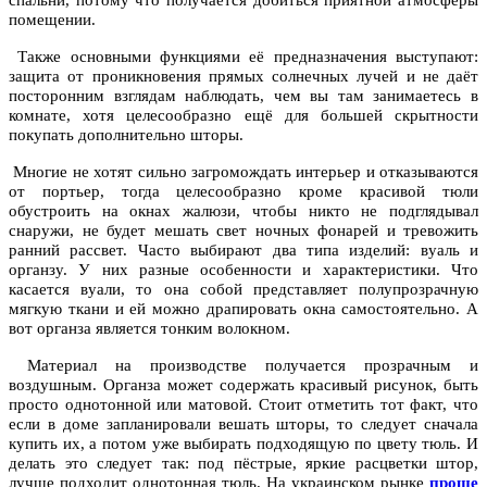
спальни, потому что получается добиться приятной атмосферы
помещении.
Также основными функциями её предназначения выступают:
защита от проникновения прямых солнечных лучей и не даёт
посторонним взглядам наблюдать, чем вы там занимаетесь в
комнате, хотя целесообразно ещё для большей скрытности
покупать дополнительно шторы.
Многие не хотят сильно загромождать интерьер и отказываются
от портьер, тогда целесообразно кроме красивой тюли
обустроить на окнах жалюзи, чтобы никто не подглядывал
снаружи, не будет мешать свет ночных фонарей и тревожить
ранний рассвет. Часто выбирают два типа изделий: вуаль и
органзу. У них разные особенности и характеристики. Что
касается вуали, то она собой представляет полупрозрачную
мягкую ткани и ей можно драпировать окна самостоятельно. А
вот органза является тонким волокном.
Материал на производстве получается прозрачным и
воздушным. Органза может содержать красивый рисунок, быть
просто однотонной или матовой. Стоит отметить тот факт, что
если в доме запланировали вешать шторы, то следует сначала
купить их, а потом уже выбирать подходящую по цвету тюль. И
делать это следует так: под пёстрые, яркие расцветки штор,
лучше подходит однотонная тюль. На украинском рынке
проще