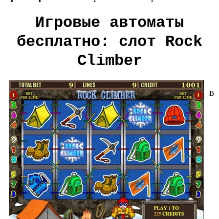
Игровые автоматы
бесплатно: слот Rock
Climber
В