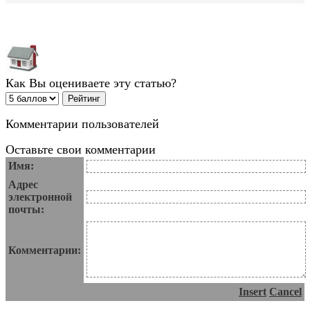
Как Вы оцениваете эту статью?
Комментарии пользователей
Оставьте свои комментарии
Имя:
Адрес
электронной
почты:
Комментарии:
Insert
Cancel