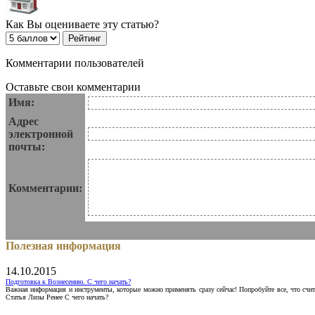
Как Вы оцениваете эту статью?
Комментарии пользователей
Оставьте свои комментарии
Имя:
Адрес
электронной
почты:
Комментарии:
Полезная информация
14.10.2015
Подготовка к Вознесению. С чего начать?
Важная информация и инструменты, которые можно применять сразу сейчас! Попробуйте все, что счит
Статья Лизы Ренее С чего начать?