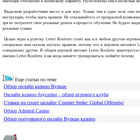
имеющие отношение к латинскому алфавиту. Расположены они в несколько кол
Выделили разработчики место и для зеро. Только там в одно поле они по
инструкции, чтобы знать правила. Не отказывайтесь от прекрасной возможн
зря не потратите свои реальные деньги в процессе обучения. Не будьте жад
реальные ставки.
Целью игры в рулетку Letter Roulette стоит как и в любом другом игрово
специально вам сказали изучать правила, потому что в игровом автомате L
совершенно другие. В общем игровой автомат Letter Roulette заинтересуе
именно Letter Roulette, и вы когда начнёте тренироваться, поймёте почему.
Еще статьи по теме
Обзор онлайн казино Вулкан
Онлайн казино Joycasino – обзор игрового клуба
Ставки на спорт онлайн: Counter Strike: Global Offensive
Обзор Admiral Casino
Обзор популярного онлайн Вулкан казино