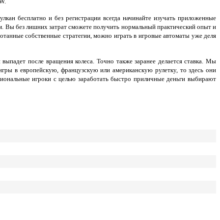
W.
улкан бесплатно и без регистрации всегда начинайте изучать приложенные
ом. Вы без лишних затрат сможете получить нормальный практический опыт и
аботанные собственные стратегии, можно играть в игровые автоматы уже деля
 выпадет после вращения колеса. Точно также заранее делается ставка. Мы
а игры в европейскую, французскую или американскую рулетку, то здесь они
ессиональные игроки с целью заработать быстро приличные деньги выбирают