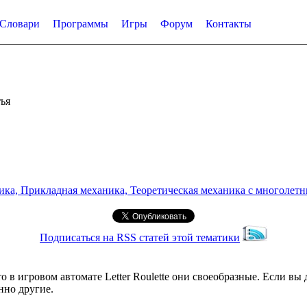
Словари
Программы
Игры
Форум
Контакты
ья
а, Прикладная механика, Теоретическая механика с многолетним
Подписаться на RSS статей этой тематики
 в игровом автомате Letter Roulette они своеобразные. Если вы 
нно другие.