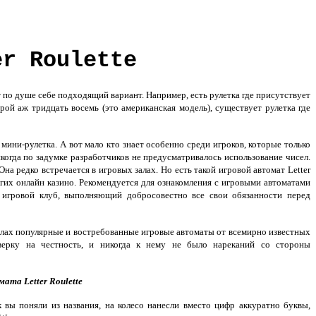
er Roulette
по душе себе подходящий вариант. Например, есть рулетка где присутствует
орой аж тридцать восемь (это американская модель), существует рулетка где
 мини-рулетка. А вот мало кто знает особенно среди игроков, которые только
когда по задумке разработчиков не предусматривалось использование чисел.
Она редко встречается в игровых залах. Но есть такой игровой автомат Letter
огих онлайн казино.
Рекомендуется для ознакомления с игровыми автоматами
игровой клуб, выполняющий добросовестно все свои обязанности перед
залах популярные и востребованные игровые автоматы от всемирно известных
оверку на честность, и никогда к нему не было нареканий со стороны
омата
Letter Roulette
 вы поняли из названия, на колесо нанесли вместо цифр аккуратно буквы,