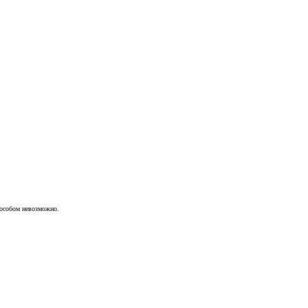
пособом невозможно.