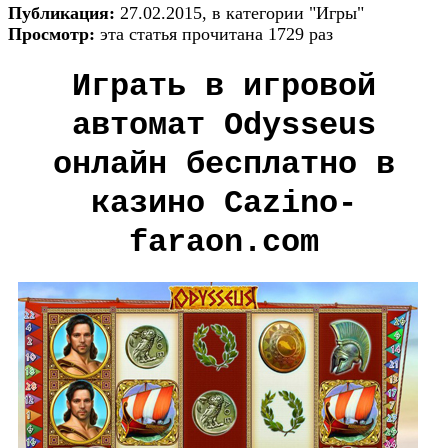
Публикация:
27.02.2015, в категории "Игры"
Просмотр:
эта статья прочитана 1729 раз
Играть в игровой
автомат Odysseus
онлайн бесплатно в
казино Cazino-
faraon.com