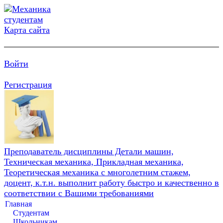
Карта сайта
Войти
Регистрация
Преподаватель дисциплины Детали машин,
Техническая механика, Прикладная механика,
Теоретическая механика с многолетним стажем,
доцент, к.т.н. выполнит работу быстро и качественно в
соответствии с Вашими требованиями
Главная
Студентам
Школьникам