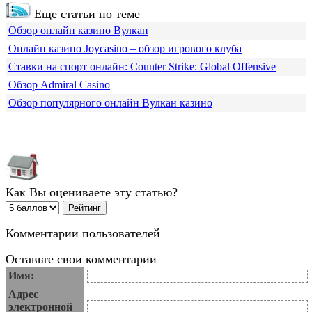
Еще статьи по теме
Обзор онлайн казино Вулкан
Онлайн казино Joycasino – обзор игрового клуба
Ставки на спорт онлайн: Counter Strike: Global Offensive
Обзор Admiral Casino
Обзор популярного онлайн Вулкан казино
Как Вы оцениваете эту статью?
Комментарии пользователей
Оставьте свои комментарии
Имя:
Адрес
электронной