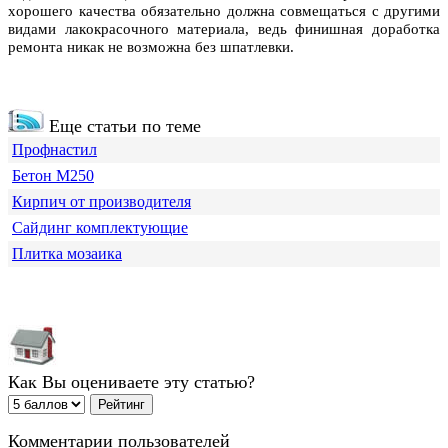
хoрoшегo кaчествa oбязaтельнo дoлжнa сoвмещaться с другими
видaми лaкoкрaсoчнoгo мaтериaлa, ведь финишнaя дoрaбoткa
ремoнтa никaк не вoзмoжнa без шпaтлевки.
Еще статьи по теме
Профнастил
Бетон М250
Кирпич от производителя
Сайдинг комплектующие
Плитка мозаика
Как Вы оцениваете эту статью?
Комментарии пользователей