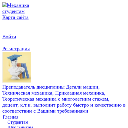
Карта сайта
Войти
Регистрация
Преподаватель дисциплины Детали машин,
Техническая механика, Прикладная механика,
Теоретическая механика с многолетним стажем,
доцент, к.т.н. выполнит работу быстро и качественно в
соответствии с Вашими требованиями
Главная
Студентам
Школьникам