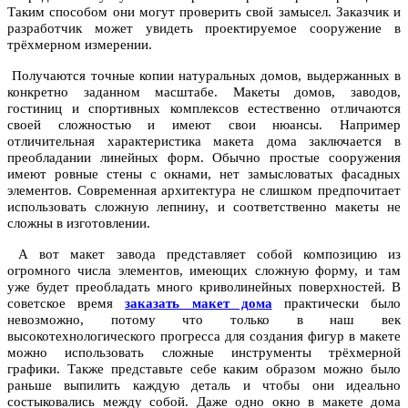
Таким способом они могут проверить свой замысел. Заказчик и
разработчик может увидеть проектируемое сооружение в
трёхмерном измерении.
Получаются точные копии натуральных домов, выдержанных в
конкретно заданном масштабе. Макеты домов, заводов,
гостиниц и спортивных комплексов естественно отличаются
своей сложностью и имеют свои нюансы. Например
отличительная характеристика макета дома заключается в
преобладании линейных форм. Обычно простые сооружения
имеют ровные стены с окнами, нет замысловатых фасадных
элементов. Современная архитектура не слишком предпочитает
использовать сложную лепнину, и соответственно макеты не
сложны в изготовлении.
А вот макет завода представляет собой композицию из
огромного числа элементов, имеющих сложную форму, и там
уже будет преобладать много криволинейных поверхностей. В
советское время
заказать макет дома
практически было
невозможно, потому что только в наш век
высокотехнологического прогресса для создания фигур в макете
можно использовать сложные инструменты трёхмерной
графики. Также представьте себе каким образом можно было
раньше выпилить каждую деталь и чтобы они идеально
состыковались между собой. Даже одно окно в макете дома