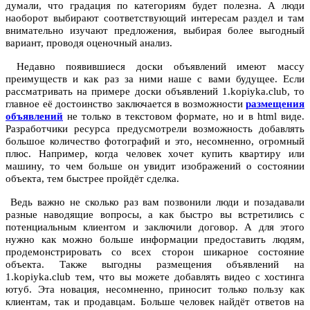
думали, что градация по категориям будет полезна. А люди
наоборот выбирают соответствующий интересам раздел и там
внимательно изучают предложения, выбирая более выгодный
вариант, проводя оценочный анализ.
Недавно появившиеся доски объявлений имеют массу
преимуществ и как раз за ними наше с вами будущее. Если
рассматривать на примере доски объявлений 1.kopiyka.club, то
главное её достоинство заключается в возможности
размещения
объявлений
не только в текстовом формате, но и в html виде.
Разработчики ресурса предусмотрели возможность добавлять
большое количество фотографий и это, несомненно, огромный
плюс. Например, когда человек хочет купить квартиру или
машину, то чем больше он увидит изображений о состоянии
объекта, тем быстрее пройдёт сделка.
Ведь важно не сколько раз вам позвонили люди и позадавали
разные наводящие вопросы, а как быстро вы встретились с
потенциальным клиентом и заключили договор. А для этого
нужно как можно больше информации предоставить людям,
продемонстрировать со всех сторон шикарное состояние
объекта. Также выгодны размещения объявлений на
1.kopiyka.club тем, что вы можете добавлять видео с хостинга
ютуб. Эта новация, несомненно, приносит только пользу как
клиентам, так и продавцам. Больше человек найдёт ответов на