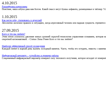
4.10.2015
Расшифровка кириллицы
Поистине, наша азбука дана нам Богом. Какой смысл несут буквы алфавита, размещенные в таблицу 7х
1.10.2015
Как вести себя, сталкиваясь в агрессией
Абсолютно железное правило в ситуациях, когда агрессивный человек или падшая сущность стремится ва
27.09.2015
Кого и что вы любите?
Этим летом усилилось давление новых уровней скрытой технологии управления сознанием, которая н
секретной космонавтикой. - Статья Лизы Ренее Кого и что вы любите?
Наиболее эффективный способ охлаждения
Каждый любит в жаркий день выпить холодный напиток. Часто, чтобы его остудить, емкость с напитко
Инфракрасный пирометр – устройство и принцип работы
Современный инфракрасный пирометр измеряет силу теплового излучения, которое исходит от измеряем