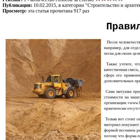
Публикация:
10.02.2015, в категории "Строительство и архите
Просмотр:
эта статья прочитана 917 раз
Прави
Песок человечество
например, для отде
песка для своих це
Также учтите, что
качественная смесь
сфере его примене
дополнительных пр
Сама матушка прир
стоимости на наше
организации «www.1
практически отсутс
Только вот стоит о
материал покупают 
формой песчинок ре
потому что форма пе