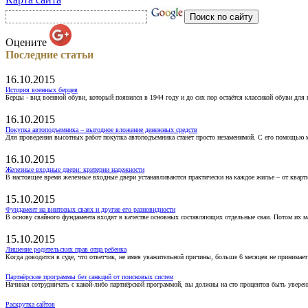
Оцените
Последние статьи
16.10.2015
История военных берцев
Берцы - вид военной обуви, который появился в 1944 году и до сих пор остаётся классикой обуви для
16.10.2015
Покупка автоподъемника – выгодное вложение денежных средств
Для проведения высотных работ покупка автоподъемника станет просто незаменимой. С его помощью 
16.10.2015
Железные входные двери: критерии надежности
В настоящее время железные входные двери устанавливаются практически на каждое жилье – от кварт
15.10.2015
Фундамент на винтовых сваях и другие его разновидности
В основу свайного фундамента входят в качестве основных составляющих отдельные сваи. Потом их 
15.10.2015
Лишение родительских прав отца ребенка
Когда доводится в суде, что ответчик, не имея уважительной причины, больше 6 месяцев не принимае
Партнёрские программы без санкций от поисковых систем
Начиная сотрудничать с какой-либо партнёрской программой, вы должны на сто процентов быть уверены
Раскрутка сайтов