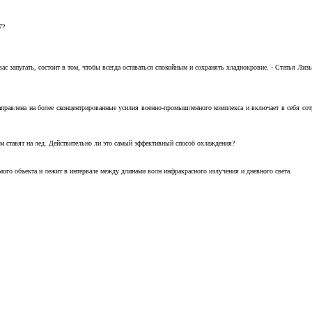
7?
с запугать, состоит в том, чтобы всегда оставаться спокойным и сохранять хладнокровие. - Статья Лизы 
аправлена на более сконцентрированные усилия военно-промышленного комплекса и включает в себя с
м ставят на лед. Действительно ли это самый эффективный способ охлаждения?
ого объекта и лежит в интервале между длинами волн инфракрасного излучения и дневного света.