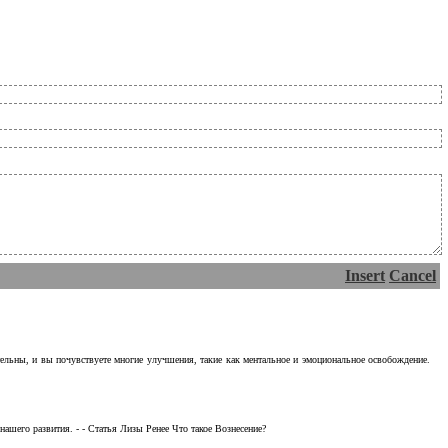
Insert
Cancel
тельны, и вы почувствуете многие улучшения, такие как ментальное и эмоциональное освобождение.
ашего развития. - - Статья Лизы Ренее Что такое Вознесение?