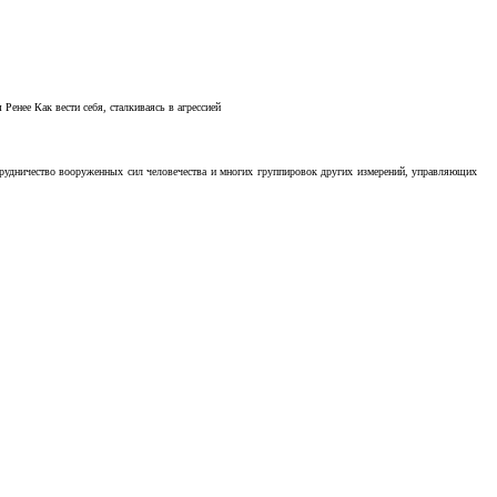
Ренее Как вести себя, сталкиваясь в агрессией
отрудничество вооруженных сил человечества и многих группировок других измерений, управляющих