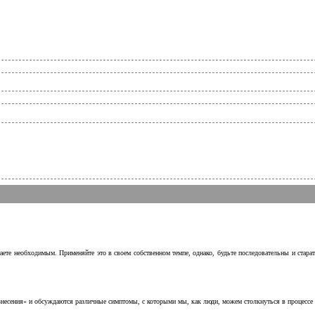
аете необходимым. Применяйте это в своем собственном темпе, однако, будьте последовательны и стара
несения» и обсуждаются различные симптомы, с которыми мы, как люди, можем столкнуться в процессе н