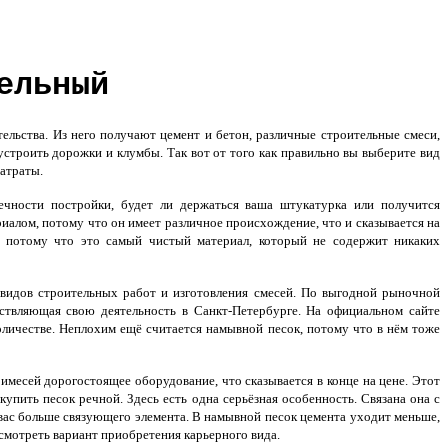
ельный
ельства. Из него получают цемент и бетон, различные строительные смеси,
устроить дорожки и клумбы. Так вот от того как правильно вы выберите вид
затраты.
ечности постройки, будет ли держаться ваша штукатурка или получится
иалом, потому что он имеет различное происхождение, что и сказывается на
, потому что это самый чистый материал, который не содержит никаких
видов строительных работ и изготовления смесей. По выгодной рыночной
ствляющая свою деятельность в Санкт-Петербурге. На официальном сайте
количестве. Неплохим ещё считается намывной песок, потому что в нём тоже
имесей дорогостоящее оборудование, что сказывается в конце на цене. Этот
упить песок речной. Здесь есть одна серьёзная особенность. Связана она с
 вас больше связующего элемента. В намывной песок цемента уходит меньше,
ассмотреть вариант приобретения карьерного вида.