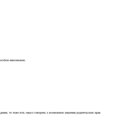
пособом невозможно.
ждение, то тоже есть смысл говорить о возможном лишении родительских прав.