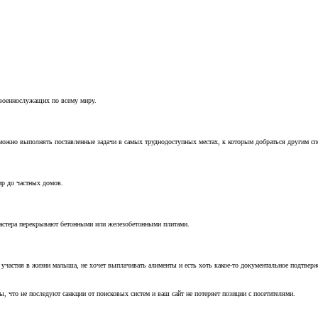
 военнослужащих по всему миру.
можно выполнять поставленные задачи в самых труднодоступных местах, к которым добраться другим с
ир до частных домов.
мастера перекрывают бетонными или железобетонными плитами.
т участия в жизни малыша, не хочет выплачивать алименты и есть хоть какое-то документальное подтвер
, что не последуют санкции от поисковых систем и ваш сайт не потеряет позиции с посетителями.