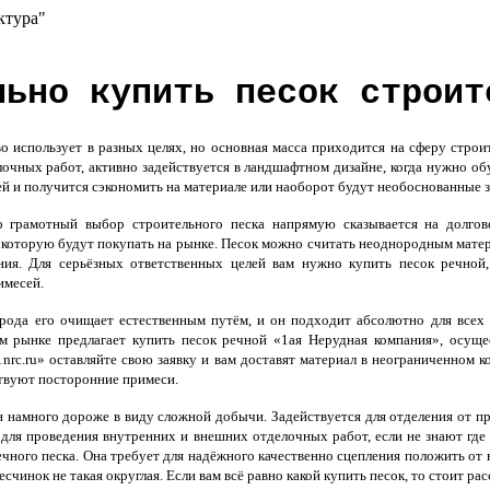
ктура"
льно купить песок строит
 использует в разных целях, но основная масса приходится на сферу строит
лочных работ, активно задействуется в ландшафтном дизайне, когда нужно об
лей и получится сэкономить на материале или наоборот будут необоснованные 
 грамотный выбор строительного песка напрямую сказывается на долгов
, которую будут покупать на рынке. Песок можно считать неоднородным матер
ния. Для серьёзных ответственных целей вам нужно купить песок речной
имесей.
ода его очищает естественным путём, и он подходит абсолютно для всех 
м рынке предлагает купить песок речной «1ая Нерудная компания», осуще
nrc.ru» оставляйте свою заявку и вам доставят материал в неограниченном 
твуют посторонние примеси.
н намного дороже в виду сложной добычи. Задействуется для отделения от пр
для проведения внутренних и внешних отделочных работ, если не знают где к
чного песка. Она требует для надёжного качественно сцепления положить от
счинок не такая округлая. Если вам всё равно какой купить песок, то стоит р