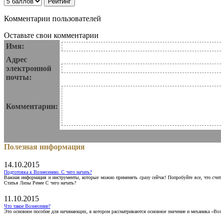
Комментарии пользователей
Оставьте свои комментарии
Имя:
Адрес
электронной
почты:
Комментарии:
Полезная информация
14.10.2015
Подготовка к Вознесению. С чего начать?
Важная информация и инструменты, которые можно применять сразу сейчас! Попробуйте все, что счит
Статья Лизы Ренее С чего начать?
11.10.2015
Что такое Вознесение?
Это основное пособие для начинающих, в котором рассматриваются основное значение и механика «Воз