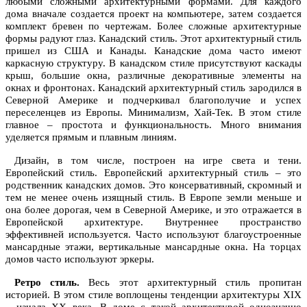
любыми сложными архитектурными формами. Для каждого
дома вначале создается проект на компьютере, затем создается
комплект бревен по чертежам. Более сложные архитектурные
формы радуют глаз. Канадский стиль. Этот архитектурный стиль
пришел из США и Канады. Канадские дома часто имеют
каркасную структуру. В канадском стиле присутствуют каскады
крыш, большие окна, различные декоративные элементы на
окнах и фронтонах. Канадский архитектурный стиль зародился в
Северной Америке и подчеркивал благополучие и успех
переселенцев из Европы. Минимализм, Хай-Тек. В этом стиле
главное – простота и функциональность. Много внимания
уделяется прямым и плавным линиям.
Дизайн, в том числе, построен на игре света и тени.
Европейский стиль. Европейский архитектурный стиль – это
родственник канадских домов. Это консервативный, скромный и
тем не менее очень изящный стиль. В Европе земли меньше и
она более дорогая, чем в Северной Америке, и это отражается в
Европейской архитектуре. Внутреннее пространство
эффективней используется. Часто используют благоустроенные
мансардные этажи, вертикальные мансардные окна. На торцах
домов часто используют эркеры.
Ретро стиль.
Весь этот архитектурный стиль пропитан
историей. В этом стиле воплощены тенденции архитектуры XIX