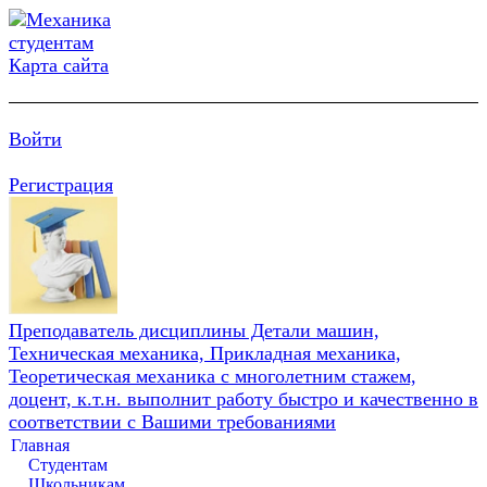
Карта сайта
Войти
Регистрация
Преподаватель дисциплины Детали машин,
Техническая механика, Прикладная механика,
Теоретическая механика с многолетним стажем,
доцент, к.т.н. выполнит работу быстро и качественно в
соответствии с Вашими требованиями
Главная
Студентам
Школьникам