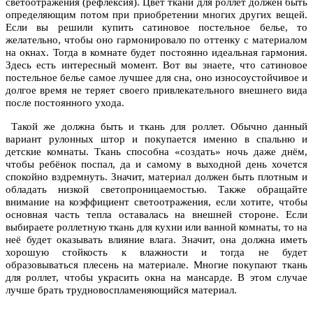
светоотражения (рефлексия). Цвет ткани для роллет должен быть
определяющим потом при приобретении многих других вещей.
Если вы решили купить сатиновое постельное белье, то
желательно, чтобы оно гармонировало по оттенку с материалом
на окнах. Тогда в комнате будет постоянно идеальная гармония.
Здесь есть интересный момент. Вот вы знаете, что сатиновое
постельное белье самое лучшее для сна, оно износоустойчивое и
долгое время не теряет своего привлекательного внешнего вида
после постоянного ухода.
Такой же должна быть и ткань для роллет. Обычно данный
вариант рулонных штор и покупается именно в спальню и
детские комнаты. Ткань способна «создать» ночь даже днём,
чтобы ребёнок поспал, да и самому в выходной день хочется
спокойно вздремнуть. Значит, материал должен быть плотным и
обладать низкой светопроницаемостью. Также обращайте
внимание на коэффициент светоотражения, если хотите, чтобы
основная часть тепла оставалась на внешней стороне. Если
выбираете роллетную ткань для кухни или ванной комнаты, то на
неё будет оказывать влияние влага. Значит, она должна иметь
хорошую стойкость к влажности и тогда не будет
образовываться плесень на материале. Многие покупают ткань
для роллет, чтобы украсить окна на мансарде. В этом случае
лучше брать трудновоспламеняющийся материал.