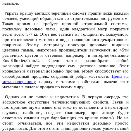
навыков.
Укрыть крышу металлочерепицей сможет практически каждый
человек, умеющий обращаться со строительным инструментом.
Такая кровля не требует прочной стропильной системы,
поскольку довольно легка, один квадратный метр покрытия
весит всего 5-7 кг. Этот вес зависит от толщины используемого
при изготовлении металла и вида изоляционного-декоративного
покрытия. Этому материалу присуща довольно широкая
цветовая гамма, некоторые производители выпускают до 45ти
различных цветов и оттенков, например, в интернет-магазине
Eos-Klinkier.Com.Ua. Среди такого разнообразия любой
желающий найдет подходящее ему цветовое решение. Этот
кровельный материал довольно прочен, этому способствует его
своеобразный профиль, создающий ребра жесткости.
Цены на
металлочерепицу
наряду с такими свойствами вывели этот
материал в лидеры продаж по всему миру.
Однако он не лишен и недостатков. В первую очередь это
абсолютное отсутствие теплоизолирующих свойств. Звуки и
посторонние шумы извне она тоже не остановит, а в некоторых
случаях, наоборот, создаст (например, при дожде будет
отчетливо слышен звук барабанящих по крыше капель). Но не
стоит отчаиваться, все эти недостатки довольно просто
устраняются. Для этого стоит лишь дополнительно уложить слой