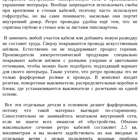
украшение интерьера. Вообще запрещается использовать скобы
при креплении к стенам кабелей, поэтому часто используют
гофротрубы, но вы сами понимаете, насколько они портят
внутренний декор. Ретро проводка удобна ещё тем, что не
спрятана глубоко в стенах или за листами гипсокартона.
И заменить любой участок кабеля или добавить новую разводку
не составит труда. Сверху покрываются провода искусственным
шёлком. Естественно он не поддерживает процесс горения.
Производители электротехнической продукции специально
покрывают кабеля шёлком с разными узорами и цветовыми
оттенками, чтобы можно было подобрать подходящий вариант
для своего интерьера. Также учтите, что ретро проводка это не
только фарфоровые ролики и провода. В комплект входят
розетки, поворотные выключатели, распределительные коробки и
блоки, где устанавливаются выключатели с розетками на одной
основе.
Все эти отдельные детали в основном делают фарфоровыми,
потому что такой материал выглядит по-старинному.
Самостоятельно не занимайтесь монтажом внутренней сети,
если не знаете всех нюансов её обустройства. Обычно
максимальное сечение ретро кабелей составляет 2,5 кв.
миллиметрам и вы можете задействовать их как вводные и
отдельные ветви с целью подключить мощные приборы