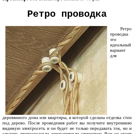
Ретро проводка
Ретро
проводка
это
идеальный
вариант
для
деревянного дома или квартиры, в которой сделана отделка стен
под дерево. После проведения работ вы получите внутреннюю
видимую электросеть и он будет не только передавать ток, но и
служить превосходным декоративным элементом. Вам не стоит