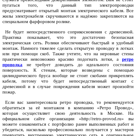
пугаться того, что данный тип электропроводки
предусматривает открытый монтаж электрического кабеля. Все
жилы электрокабеля скручиваются и надёжно закрепляются на
специальном фарфоровом ролике.
Не будет непосредственного соприкосновения с древесиной.
Практика показывает, что это достаточно безопасная
электрическая сеть. Ролики обеспечивают быстрый и удобный
монтаж. Намного тяжелее сделать открытую проводку в лотках
или при помощи скоб. Также учтите, что на неровные стены
практически невозможно красиво подогнать лотки, а
ретро
проводка
не требует доводить до идеального состояния
поверхность. К стенам, которые возведены с помощью
цилиндрического бруса вообще не стоит скобами прикреплять
кабеля, потому что будет непосредственный контакт с
древесиной и в случае повреждения кабеля может произойти
пожар.
Если вас заинтересовала ретро проводка, то рекомендуется
обратиться за её монтажом в компанию «Ретро Провод»,
которая осуществляет свою деятельность в Москве. На
официальном сайте организации «http://retro-provod.ru» вы
можете ознакомиться с портфолио ранее выполненных работ и
убедиться, насколько профессионально получается у мастеров
превратить внутреннюю электрическую сеть в оригинальное