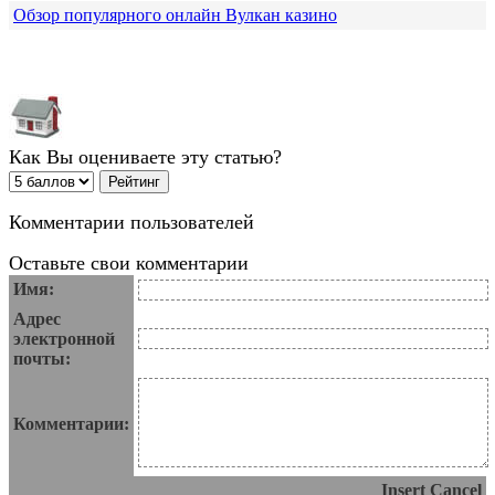
Обзор популярного онлайн Вулкан казино
Как Вы оцениваете эту статью?
Комментарии пользователей
Оставьте свои комментарии
Имя:
Адрес
электронной
почты:
Комментарии:
Insert
Cancel