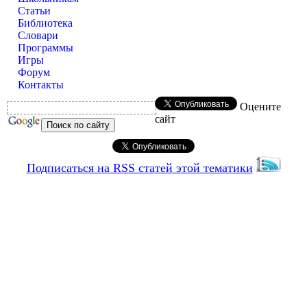
Статьи
Библиотека
Словари
Программы
Игры
Форум
Контакты
Оцените
сайт
Подписаться на RSS статей этой тематики