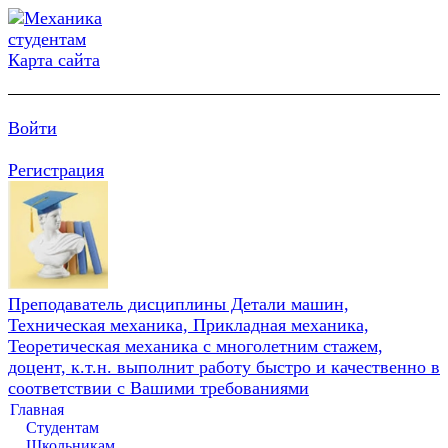
Карта сайта
Войти
Регистрация
Преподаватель дисциплины Детали машин,
Техническая механика, Прикладная механика,
Теоретическая механика с многолетним стажем,
доцент, к.т.н. выполнит работу быстро и качественно в
соответствии с Вашими требованиями
Главная
Студентам
Школьникам