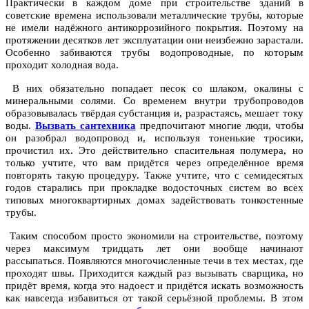
Практически в каждом доме при строительстве зданий в
советские времена использовали металлические трубы, которые
не имели надёжного антикоррозийного покрытия. Поэтому на
протяжении десятков лет эксплуатации они неизбежно зарастали.
Особенно забиваются трубы водопроводные, по которым
проходит холодная вода.
В них обязательно попадает песок со шлаком, окалины с
минеральными солями. Со временем внутри трубопроводов
образовывалась твёрдая субстанция и, разрастаясь, мешает току
воды.
Вызвать сантехника
предпочитают многие люди, чтобы
он разобрал водопровод и, используя тоненькие тросики,
прочистил их. Это действительно спасительная полумера, но
только учтите, что вам придётся через определённое время
повторять такую процедуру. Также учтите, что с семидесятых
годов старались при прокладке водосточных систем во всех
типовых многоквартирных домах задействовать тонкостенные
трубы.
Таким способом просто экономили на строительстве, поэтому
через максимум тридцать лет они вообще начинают
рассыпаться. Появляются многочисленные течи в тех местах, где
проходят швы. Приходится каждый раз вызывать сварщика, но
придёт время, когда это надоест и придётся искать возможность
как навсегда избавиться от такой серьёзной проблемы. В этом