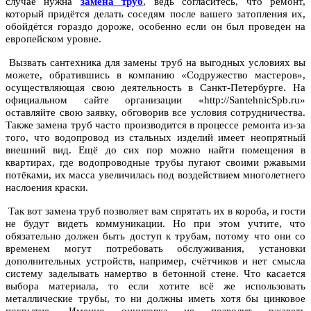
случае нужна
замена труб
, ведь согласитесь, что ремонт,
который придётся делать соседям после вашего затопления их,
обойдётся гораздо дороже, особенно если он был проведен на
европейском уровне.
Вызвать сантехника для замены труб на выгодных условиях вы
можете, обратившись в компанию «Содружество мастеров»,
осуществляющая свою деятельность в Санкт-Петербурге. На
официальном сайте организации «http://SantehnicSpb.ru»
оставляйте свою заявку, обговорив все условия сотрудничества.
Также замена труб часто производится в процессе ремонта из-за
того, что водопровод из стальных изделий имеет неопрятный
внешний вид. Ещё до сих пор можно найти помещения в
квартирах, где водопроводные трубы пугают своими ржавыми
потёками, их масса увеличилась под воздействием многолетнего
наслоения краски.
Так вот замена труб позволяет вам спрятать их в короба, и гости
не будут видеть коммуникации. Но при этом учтите, что
обязательно должен быть доступ к трубам, потому что они со
временем могут потребовать обслуживания, установки
дополнительных устройств, например, счётчиков и нет смысла
систему заделывать намертво в бетонной стене. Что касается
выбора материала, то если хотите всё же использовать
металлические трубы, то ни должны иметь хотя бы цинковое