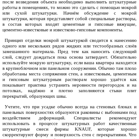
после возведения объекта необходимо выполнить штукатурные
работы в помещениях, то можно это сделать с помощью мокрой
или сухой штукатурки. Начнём обсуждение с мокрой
штукатурки, которая представляет собой специальные растворы,
в состав которых входят цементные и гипсовые вяжущие,
цементно-известковые и известково-гипсовые компоненты.
Принцип отделки мокрой штукатуркой сводится к нанесению
одного или нескольких рядов жидких или тестообразных слоёв
замешанного материала. Пред тем как наносить следующий
слой, следует дождаться пока основа затвердеет. Обязательно
используйте мокрую штукатурку, если ваша квартира находится
в крупноблочном или панельном сооружении. Обычно там плохо
обработаны места сопряжения стен, а известковым, цементным
и гипсовым штукатурным растворам хорошо удаётся как
показывает практика устранить неровности перегородок и на
потолках, надёжно и плотно заполняются стыки плит
перекрытий, образующих швы.
Учтите, что при усадке обычно всегда на стеновых блоках и
панельных поверхностях образуются раковины с выбоинами под
воздействием деформаций. Специалисты рекомендуют
использовать в процессе штукатурных работ качественные
штукатурные смеси фирмы KNAUF, которые хорошо
скорректируют форму и поверхность стен с перекрытиями. Что