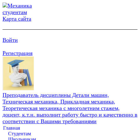
Карта сайта
Войти
Регистрация
Преподаватель дисциплины Детали машин,
Техническая механика, Прикладная механика,
Теоретическая механика с многолетним стажем,
доцент, к.т.н. выполнит работу быстро и качественно в
соответствии с Вашими требованиями
Главная
Студентам
Школьникам