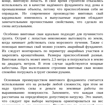
конце, винтовую лопасть. В своё время строители отказались
использовать их в качестве надёжного фундамента под дома и
промышленные объекты, потому что приспособления себя не
оправдали. Но современное производство винтовых свай
кардинально изменилось и выпускаемые изделия обладают
замечательными прочностными свойствами, что сделало их
снова актуальными.
Особенно винтовые сваи идеально подходят для пучинистого
грунта. Остриё с лопастью невозможно вытолкнуть из земли,
когда начинает действовать сила морозного пучения. Также с
помощью винтовых свай можно усилить аварийный фундамент.
Их следует монтировать по периметру аварийных участков и
закреплять кронштейнами. Размеры приспособлений разные.
Винтовая лопасть может иметь 2,5 метра и погружаться в землю
на двадцать метров. В этом случае задействуются мощные
кабестаны. При малоэтажном строении винтовые сваи можно
спокойно погружать в грунт своими руками.
Основным преимуществом винтового фундамента считается
использование его на рельефе любой сложности, при этом не
надо тратить силы и деньги на земляные работы по
выравниванию поверхности. Запомните, что каждая свая
рассчитана на определённую допустимую нагрузку. Это значит,
что следует при выборе материала ориентироваться на вес