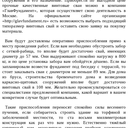
сооружения и его назначение. Приобрести по выгодной цене
прочные качественные винтовые сваи можно в компании
«ГлавФундамент», которая осуществляет свою деятельность в
Москве. На официальном сайте организации
«http://glavfundament.ru» есть возможность выбрать подходящий
типоразмер винтовых свай и оставить свою заявку на покупку
материала.
Вам будут доставлены оперативно приспособления прямо к
месту проведения работ. Если вам необходимо обустроить забор
с сеткой-рабица, то вполне будет достаточно свай, имеющих
диаметр до 57 мм. Они выдерживают спокойно нагрузку в 800
кг, и по цене установка забора вам обойдётся дёшево. Если вы
запланировали возвести фундамент под беседку с террасой, то
стоит заказывать сваи с диаметром не меньше 89 мм. Для дома
из бруса, строительства бревенчатого дома и возведения
каркасно-щитовых сооружений вполне будет достаточно
винтовых свай в 108 мм. Желательно проконсультироваться со
специалистами предложенной компании, какой вариант в вашем
конкретном случае будет оптимальным.
Такие приспособления переносят спокойно силы весеннего
пучения, если собираетесь строить здание на торфяной и
заболоченной местности, то ста восьми миллиметровая
конструкция как раз что вам нужно. Естественно тяжёлый
кирпичный дом, монолитные строения требуют усиленного