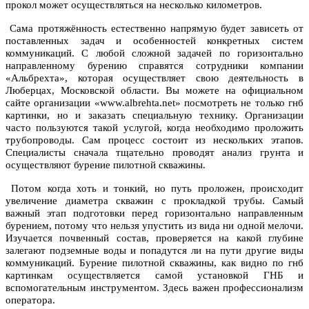
прокол может осуществляться на несколько километров.
Сама протяжённость естественно напрямую будет зависеть от
поставленных задач и особенностей конкретных систем
коммуникаций. С любой сложной задачей по горизонтально
направленному бурению справятся сотрудники компании
«Альбрехта», которая осуществляет свою деятельность в
Люберцах, Московской области. Вы можете на официальном
сайте организации «www.albrehta.net» посмотреть не только гнб
картинки, но и заказать специальную технику. Организации
часто пользуются такой услугой, когда необходимо проложить
трубопроводы. Сам процесс состоит из нескольких этапов.
Специалисты сначала тщательно проводят анализ грунта и
осуществляют бурение пилотной скважины.
Потом когда хоть и тонкий, но путь проложен, происходит
увеличение диаметра скважин с прокладкой трубы. Самый
важный этап подготовки перед горизонтально направленным
бурением, потому что нельзя упустить из вида ни одной мелочи.
Изучается почвенный состав, проверяется на какой глубине
залегают подземные воды и попадутся ли на пути другие виды
коммуникаций. Бурение пилотной скважины, как видно по гнб
картинкам осуществляется самой установкой ГНБ и
вспомогательным инструментом. Здесь важен профессионализм
оператора.