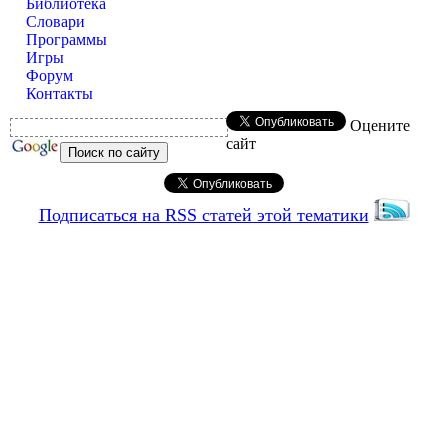
Библиотека
Словари
Программы
Игры
Форум
Контакты
Оцените
сайт
Подписаться на RSS статей этой тематики