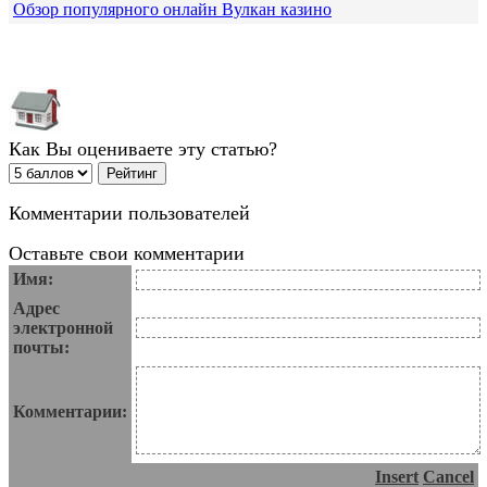
Обзор популярного онлайн Вулкан казино
Как Вы оцениваете эту статью?
Комментарии пользователей
Оставьте свои комментарии
Имя:
Адрес
электронной
почты:
Комментарии:
Insert
Cancel