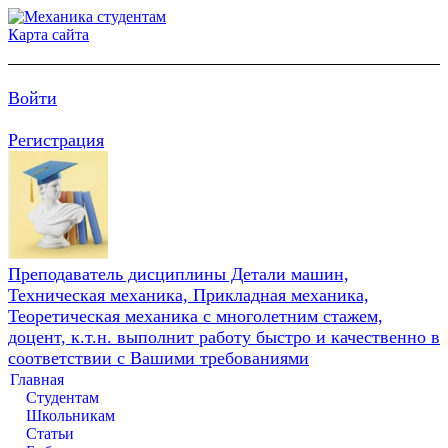
Карта сайта
Войти
Регистрация
Преподаватель дисциплины Детали машин,
Техническая механика, Прикладная механика,
Теоретическая механика с многолетним стажем,
доцент, к.т.н. выполнит работу быстро и качественно в
соответствии с Вашими требованиями
Главная
Студентам
Школьникам
Статьи