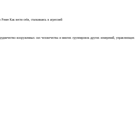
Ренее Как вести себя, сталкиваясь в агрессией
отрудничество вооруженных сил человечества и многих группировок других измерений, управляющих