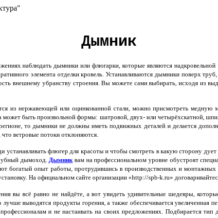
ктура"
Дымник
жениях наблюдать дымники или флюгарки, которые являются надкровельной 
оративного элемента отделки кровель. Устанавливаются дымники поверх труб,
сть внешнему убранству строения. Вы можете сами выбирать, исходя из выде
тся из нержавеющей или оцинкованной стали, можно присмотреть медную м
 может быть произвольной формы: шатровой, двух- или четырёхскатной, шпил
регионе, то дымники не должны иметь подвижных деталей и делается допол
о, что ветровые потоки отклоняются.
 устанавливать флюгер для красоты и чтобы смотреть в какую сторону дует в
трубный дымоход.
Дымник
вам на профессиональном уровне обустроят специа
еют богатый опыт работы, протрудившись в производственных и монтажных 
установку. На официальном сайте организации «http://spb-k.ru» договаривайте
ния вы всё равно не найдёте, а вот увидеть удивительные шедевры, кото
 лучше выводятся продукты горения, а также обеспечивается увеличенная печ
 профессионалам и не настаивать на своих предложениях. Подбирается тип