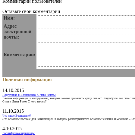
Комментарии пользователей
Оставьте свои комментарии
Имя:
Адрес
электронной
почты:
Комментарии:
Полезная информация
14.10.2015
Подготовка к Вознесению. С чего начать?
Важная информация и инструменты, которые можно применять сразу сейчас! Попробуйте все, что счит
Статья Лизы Ренее С чего начать?
11.10.2015
Что такое Вознесение?
Это основное пособие для начинающих, в котором рассматриваются основное значение и механика «Воз
4.10.2015
Расшифровка кириллицы