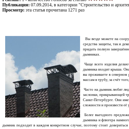
Публикация:
07.09.2014, в категории "Строительство и архите
Просмотр:
эта статья прочитана 1271 раз
Вы везде можете на соору
средства защиты, так и дек
придать полную завершённо
дымниках.
Чаще всего изделия делаю
дымника входит крыша. Она
вы проживаете в северном 
массам в трубу, за счёт тог
Часто на дымник любят люди
заслонки, прикрывающей 
Санкт-Петербурге. Они им
сложности и произвести её 
Более выгодного предложе
дымника и флюгера намного
дымник подходит в каждом конкретном случае, поэтому стоит довериться