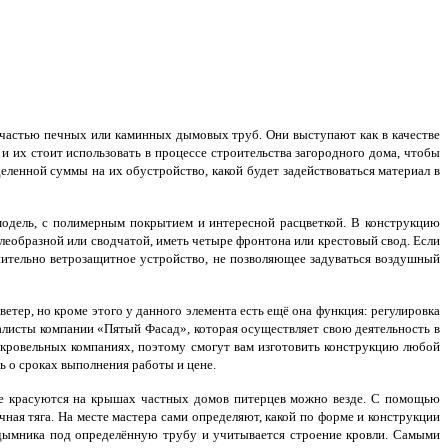
частью печных или каминных дымовых труб. Они выступают как в качестве
 и их стоит использовать в процессе строительства загородного дома, чтобы
ленной суммы на их обустройство, какой будет задействоваться материал в
одель, с полимерным покрытием и интересной расцветкой. В конструкцию
еобразной или сводчатой, иметь четыре фронтона или крестовый свод. Если
нительно ветрозащитное устройство, не позволяющее задуваться воздушный
етер, но кроме этого у данного элемента есть ещё она функция: регулировка
листы компании «Пятый Фасад», которая осуществляет свою деятельность в
кровельных компаниях, поэтому смогут вам изготовить конструкцию любой
сь о сроках выполнения работы и цене.
рые красуются на крышах частных домов питерцев можно везде. С помощью
ная тяга. На месте мастера сами определяют, какой по форме и конструкции
 дымника под определённую трубу и учитывается строение кровли. Самыми