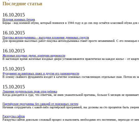
Последние статьи
16.10.2015
История военных берцев
Берцы - вид военной обуви, который появился в 1944 году и до сих пор остаётся классикой обуви для
16.10.2015
Покупка автоподъемника – выгодное вложение денежных средств
Для проведения высотных работ покупка автоподъемника станет просто незаменимой. С его помощью 
16.10.2015
Железные входные двери: критерии надежности
В настоящее время железные входные двери устанавливаются практически на каждое жилье – от кварт
15.10.2015
Фундамент на винтовых сваях и другие его разновидности
В основу свайного фундамента входят в качестве основных составляющих отдельные сваи. Потом их 
15.10.2015
Лишение родительских прав отца ребенка
Когда доводится в суде, что ответчик, не имея уважительной причины, больше 6 месяцев не принимае
Партнёрские программы без санкций от поисковых систем
Начиная сотрудничать с какой-либо партнёрской программой, вы должны на сто процентов быть уверены
Раскрутка сайтов
Раскрутка сайтов довольно сложный процесс и выполнять необходимо его постепенно, переходя от ме