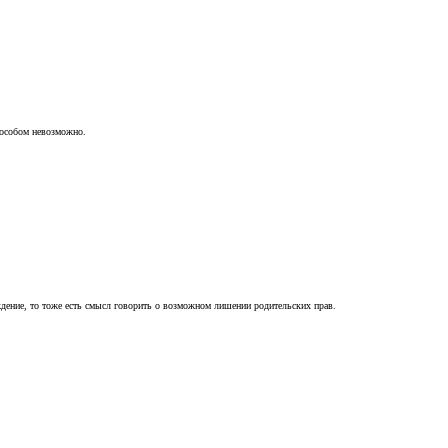
пособом невозможно.
ждение, то тоже есть смысл говорить о возможном лишении родительских прав.