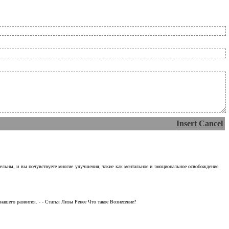
Insert
Cancel
тельны, и вы почувствуете многие улучшения, такие как ментальное и эмоциональное освобождение.
ашего развития. - - Статья Лизы Ренее Что такое Вознесение?