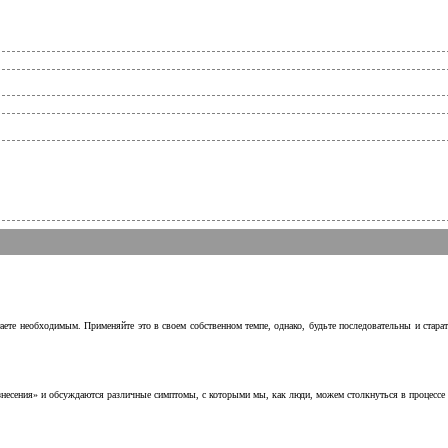
аете необходимым. Применяйте это в своем собственном темпе, однако, будьте последовательны и стара
несения» и обсуждаются различные симптомы, с которыми мы, как люди, можем столкнуться в процессе н