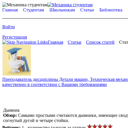
Главная
Студентам
Школьникам
Статьи
Библиотека
Войти
Регистрация
Главная
Статьи
Список статей
Стат
Преподаватель дисциплины Детали машин, Техническая механик
качественно в соответствии с Вашими требованиями
Дымник
Обзор:
Самыми простыми считаются дымники, имеющие сводча
согнутый дугой и четыре стойки.
Рейтинг:
1 - количество голосов за статью