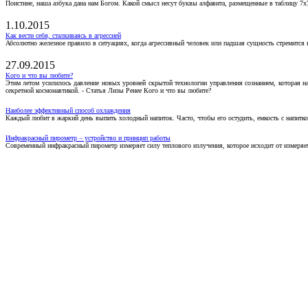
Поистине, наша азбука дана нам Богом. Какой смысл несут буквы алфавита, размещенные в таблицу 7х
1.10.2015
Как вести себя, сталкиваясь в агрессией
Абсолютно железное правило в ситуациях, когда агрессивный человек или падшая сущность стремится ва
27.09.2015
Кого и что вы любите?
Этим летом усилилось давление новых уровней скрытой технологии управления сознанием, которая н
секретной космонавтикой. - Статья Лизы Ренее Кого и что вы любите?
Наиболее эффективный способ охлаждения
Каждый любит в жаркий день выпить холодный напиток. Часто, чтобы его остудить, емкость с напитко
Инфракрасный пирометр – устройство и принцип работы
Современный инфракрасный пирометр измеряет силу теплового излучения, которое исходит от измеряем