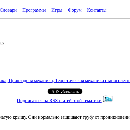
Словари
Программы
Игры
Форум
Контакты
ья
а, Прикладная механика, Теоретическая механика с многолетним
Подписаться на RSS статей этой тематики
тую крышу. Они нормально защищают трубу от проникновения 