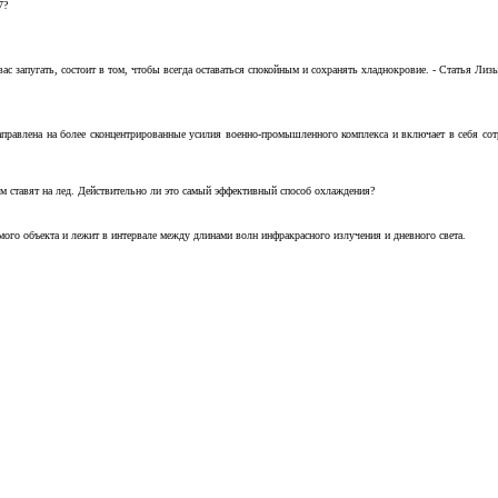
7?
с запугать, состоит в том, чтобы всегда оставаться спокойным и сохранять хладнокровие. - Статья Лизы 
аправлена на более сконцентрированные усилия военно-промышленного комплекса и включает в себя с
м ставят на лед. Действительно ли это самый эффективный способ охлаждения?
ого объекта и лежит в интервале между длинами волн инфракрасного излучения и дневного света.