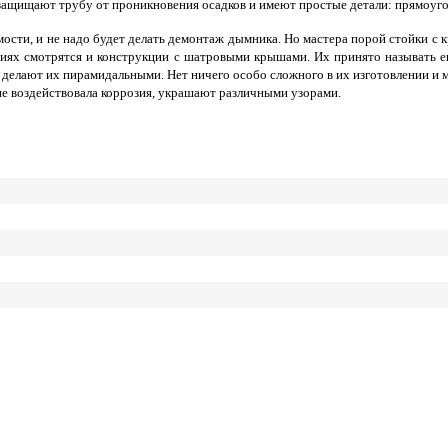
щищают трубу от проникновения осадков и имеют простые детали: прямоуголь
ости, и не надо будет делать демонтаж дымника. Но мастера порой стойки с 
ниях смотрятся и конструкции с шатровыми крышами. Их принято называть е
делают их пирамидальными. Нет ничего особо сложного в их изготовлении и м
е воздействовала коррозия, украшают различными узорами.