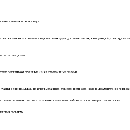
 военнослужащих по всему миру.
можно выполнять поставленные задачи в самых труднодоступных местах, к которым добраться другим с
ир до частных домов.
мастера перекрывают бетонными или железобетонными плитами.
т участия в жизни малыша, не хочет выплачивать алименты и есть хоть какое-то документальное подтвер
, что не последуют санкции от поисковых систем и ваш сайт не потеряет позиции с посетителями.
ньшего к большему.