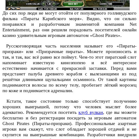
До сих пор люди не могут отойти от популярного голливудского
фильма «Пираты Карибского моря». Видно, что он сильно
понравился и разработчикам знаменитой компании Net
Entertainment, раз они решили порадовать посетителей онлайн
казино удивительным игровым автоматом «Ghost Pirates».
Русскоговорящая часть населения называет его «Пираты-
призраки» или «Призрачные пираты». Можете произносить и
так, и так, вас всё равно все поймут. Чем-то этот пиратский слот
напоминает известную киноэпопею и всё интересное
естественно начинается с прекрасной заставки. Перед вами
предстанет палуба древнего корабля с вылезающими из под
решётки длинными щупальцами осьминога. От такой картины
поднимаются волосы по всему телу, пробегает лёгкий морозец
по коже и поднимается адреналин.
Кстати, такое состояние только способствует получению
хороших выигрышей, потому что человек мыслит более
адекватно. Рекомендуется посетить
клуб вулкан
, где вы можете
бесплатно и без регистрации посидеть за игровым автоматом
Ghost Pirates (Пираты-призраки). Профессиональные азартные
игроки вам скажут, что слот обладает хорошей отдачей и не
скупится на выигрышные комбинации. Разработчики внедрили