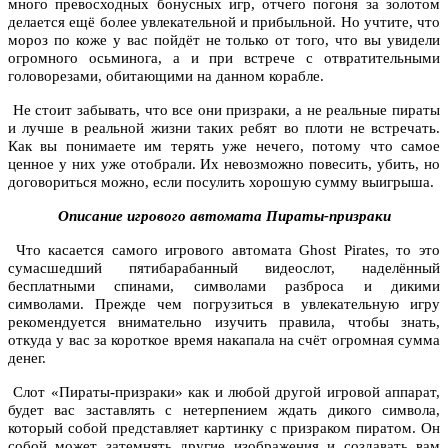
много превосходных бонусных игр, отчего погоня за золотом
делается ещё более увлекательной и прибыльной. Но учтите, что
мороз по коже у вас пойдёт не только от того, что вы увидели
огромного осьминога, а и при встрече с отвратительными
головорезами, обитающими на данном корабле.
Не стоит забывать, что все они призраки, а не реальные пираты
и лучше в реальной жизни таких ребят во плоти не встречать.
Как вы понимаете им терять уже нечего, потому что самое
ценное у них уже отобрали. Их невозможно повесить, убить, но
договориться можно, если посулить хорошую сумму выигрыша.
Описание игрового автомата
Пираты-призраки
Что касается самого игрового автомата Ghost Pirates, то это
сумасшедший пятибарабанный видеослот, наделённый
бесплатными спинами, символами разброса и дикими
символами. Прежде чем погрузиться в увлекательную игру
рекомендуется внимательно изучить правила, чтобы знать,
откуда у вас за короткое время накапала на счёт огромная сумма
денег.
Слот «Пираты-призраки» как и любой другой игровой аппарат,
будет вас заставлять с нетерпением ждать дикого символа,
который собой представляет картинку с призраком пиратом. Он
собой может затемнять другие изображения и создавать вам