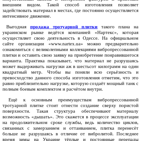
внешним видом. Такой способ изготовления позволяет
задействовать материал в местах, где постоянно осуществляется
интенсивное движение.
Выгодная
продажа тротуарной плитки
такого плана на
украинском рынке ведётся компанией «Нартекс», которая
осуществляет свою деятельность в Одессе. На официальном
сайте организации «www.nartex.ua» можно предварительно
ознакомиться с великолепными коллекциями вибропрессованной
плитки и оставить свою заявку на приобретение понравившегося
варианта. Практика показывает, что материал не разрушаясь
может выдерживать нагрузки аж в шестьсот килограмм на один
квадратный метр. Чтобы вы поняли всю серьёзность и
превосходство данного способа изготовления отметим, что это
равно приблизительно нагрузке, которую создаёт мощный танк с
полным боевым комплектом и расчётом внутри.
Ещё к основным преимуществам вибропрессованной
тротуарной плитке стоит отнести создание сверху пористой
поверхности. Такая структура обеспечивают материалу
возможность «дышать». Это скажется в процессе эксплуатации
на продолжительном сроке службы, ведь количество циклов,
связанных с замерзанием и оттаиванием, плитка перенесёт
больше не разрушаясь в отличие от вибролитой. Последнее
время зимы на Украине тёплые и постоянные перепады