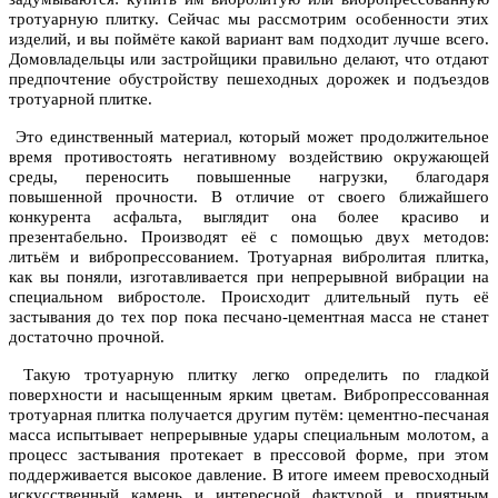
тротуарную плитку. Сейчас мы рассмотрим особенности этих
изделий, и вы поймёте какой вариант вам подходит лучше всего.
Домовладельцы или застройщики правильно делают, что отдают
предпочтение обустройству пешеходных дорожек и подъездов
тротуарной плитке.
Это единственный материал, который может продолжительное
время противостоять негативному воздействию окружающей
среды, переносить повышенные нагрузки, благодаря
повышенной прочности. В отличие от своего ближайшего
конкурента асфальта, выглядит она более красиво и
презентабельно. Производят её с помощью двух методов:
литьём и вибропрессованием. Тротуарная вибролитая плитка,
как вы поняли, изготавливается при непрерывной вибрации на
специальном вибростоле. Происходит длительный путь её
застывания до тех пор пока песчано-цементная масса не станет
достаточно прочной.
Такую тротуарную плитку легко определить по гладкой
поверхности и насыщенным ярким цветам. Вибропрессованная
тротуарная плитка получается другим путём: цементно-песчаная
масса испытывает непрерывные удары специальным молотом, а
процесс застывания протекает в прессовой форме, при этом
поддерживается высокое давление. В итоге имеем превосходный
искусственный камень и интересной фактурой и приятным