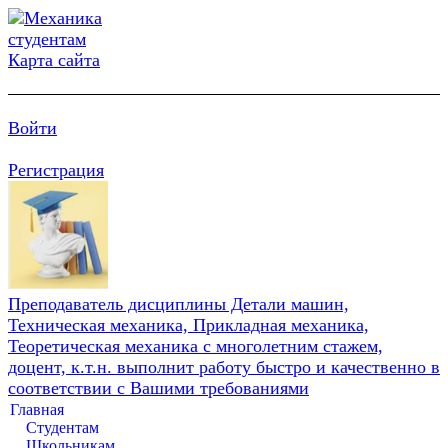
Карта сайта
Войти
Регистрация
Преподаватель дисциплины Детали машин,
Техническая механика, Прикладная механика,
Теоретическая механика с многолетним стажем,
доцент, к.т.н. выполнит работу быстро и качественно в
соответствии с Вашими требованиями
Главная
Студентам
Школьникам