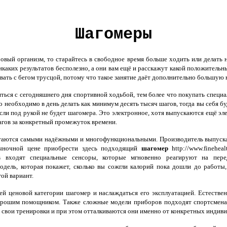
Шагомеры
вый организм, то старайтесь в свободное время больше ходить или делать н
икаких результатов бесполезно, а они вам ещё и расскажут какой положительн
вать с бегом трусцой, потому что такое занятие даёт дополнительно большую н
ться с сегодняшнего дня спортивной ходьбой, тем более что покупать специа
 необходимо в день делать как минимум десять тысяч шагов, тогда вы себя бу
 если под рукой не будет шагомера. Это электронное, хотя выпускаются ещё э
шагов за конкретный промежуток времени.
ся самыми надёжными и многофункциональными. Производитель выпускает 
ыночной цене приобрести здесь подходящий
шагомер
http://www.finehea
 входят специальные сенсоры, которые мгновенно реагируют на перед
дель, которая покажет, сколько вы сожгли калорий пока дошли до работы,
ой вариант.
й ценовой категории шагомер и наслаждаться его эксплуатацией. Естествен
ошим помощником. Также сложные модели приборов подходят спортсменам
 свои тренировки и при этом отталкиваются они именно от конкретных инди