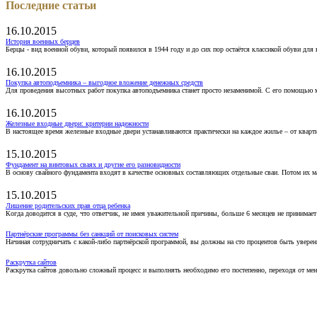
Последние статьи
16.10.2015
История военных берцев
Берцы - вид военной обуви, который появился в 1944 году и до сих пор остаётся классикой обуви для
16.10.2015
Покупка автоподъемника – выгодное вложение денежных средств
Для проведения высотных работ покупка автоподъемника станет просто незаменимой. С его помощью 
16.10.2015
Железные входные двери: критерии надежности
В настоящее время железные входные двери устанавливаются практически на каждое жилье – от кварт
15.10.2015
Фундамент на винтовых сваях и другие его разновидности
В основу свайного фундамента входят в качестве основных составляющих отдельные сваи. Потом их 
15.10.2015
Лишение родительских прав отца ребенка
Когда доводится в суде, что ответчик, не имея уважительной причины, больше 6 месяцев не принимае
Партнёрские программы без санкций от поисковых систем
Начиная сотрудничать с какой-либо партнёрской программой, вы должны на сто процентов быть уверены
Раскрутка сайтов
Раскрутка сайтов довольно сложный процесс и выполнять необходимо его постепенно, переходя от ме