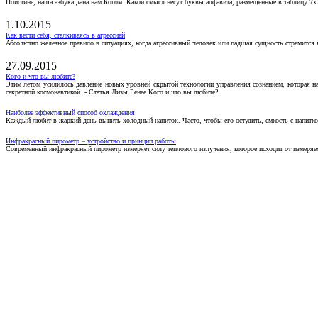
Поистине, наша азбука дана нам Богом. Какой смысл несут буквы алфавита, размещенные в таблицу 7х
1.10.2015
Как вести себя, сталкиваясь в агрессией
Абсолютно железное правило в ситуациях, когда агрессивный человек или падшая сущность стремится ва
27.09.2015
Кого и что вы любите?
Этим летом усилилось давление новых уровней скрытой технологии управления сознанием, которая н
секретной космонавтикой. - Статья Лизы Ренее Кого и что вы любите?
Наиболее эффективный способ охлаждения
Каждый любит в жаркий день выпить холодный напиток. Часто, чтобы его остудить, емкость с напитко
Инфракрасный пирометр – устройство и принцип работы
Современный инфракрасный пирометр измеряет силу теплового излучения, которое исходит от измеряем