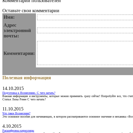
Комментарии пользователей
Оставьте свои комментарии
Имя:
Адрес
электронной
почты:
Комментарии:
Полезная информация
14.10.2015
Подготовка к Вознесению. С чего начать?
Важная информация и инструменты, которые можно применять сразу сейчас! Попробуйте все, что счит
Статья Лизы Ренее С чего начать?
11.10.2015
Что такое Вознесение?
Это основное пособие для начинающих, в котором рассматриваются основное значение и механика «Воз
4.10.2015
Расшифровка кириллицы