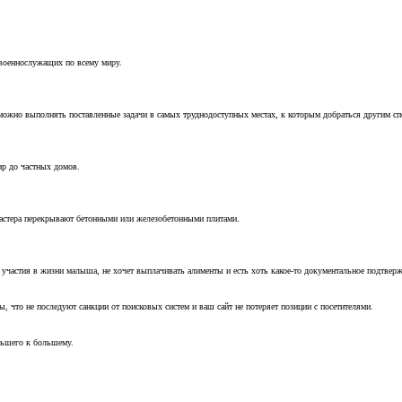
 военнослужащих по всему миру.
можно выполнять поставленные задачи в самых труднодоступных местах, к которым добраться другим с
ир до частных домов.
мастера перекрывают бетонными или железобетонными плитами.
т участия в жизни малыша, не хочет выплачивать алименты и есть хоть какое-то документальное подтвер
, что не последуют санкции от поисковых систем и ваш сайт не потеряет позиции с посетителями.
ньшего к большему.