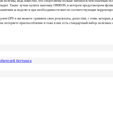
ии полезны, ведь известно, что спортсмены больше питаются чем обычный че
огладит. Также лучше купить шагомер OMRON, в котором предусмотрена функ
 занятиям за неделю и при необходимости внести соответствующие корректиров
м GPS и вы можете сравнить свои результаты, допустим, с теми, которых до
 не потеряете приспособление и тоже в них есть стандартный набор полезных
юбителей беттинга