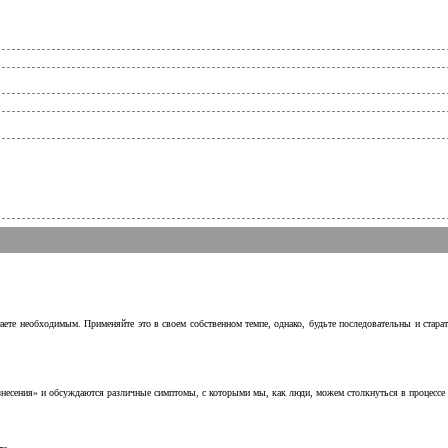
аете необходимым. Применяйте это в своем собственном темпе, однако, будьте последовательны и стара
несения» и обсуждаются различные симптомы, с которыми мы, как люди, можем столкнуться в процессе н