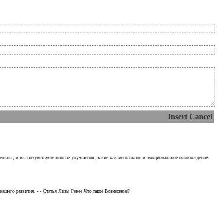
Insert
Cancel
тельны, и вы почувствуете многие улучшения, такие как ментальное и эмоциональное освобождение.
ашего развития. - - Статья Лизы Ренее Что такое Вознесение?