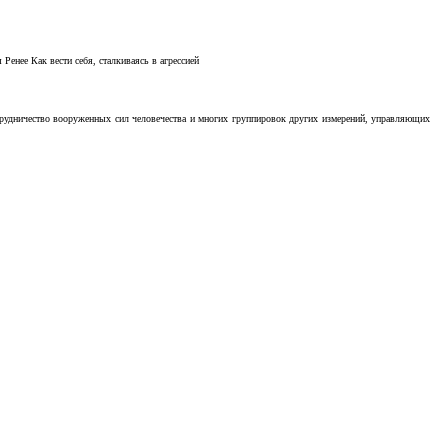
Ренее Как вести себя, сталкиваясь в агрессией
отрудничество вооруженных сил человечества и многих группировок других измерений, управляющих