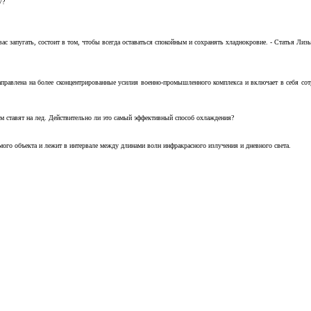
7?
с запугать, состоит в том, чтобы всегда оставаться спокойным и сохранять хладнокровие. - Статья Лизы 
аправлена на более сконцентрированные усилия военно-промышленного комплекса и включает в себя с
м ставят на лед. Действительно ли это самый эффективный способ охлаждения?
ого объекта и лежит в интервале между длинами волн инфракрасного излучения и дневного света.