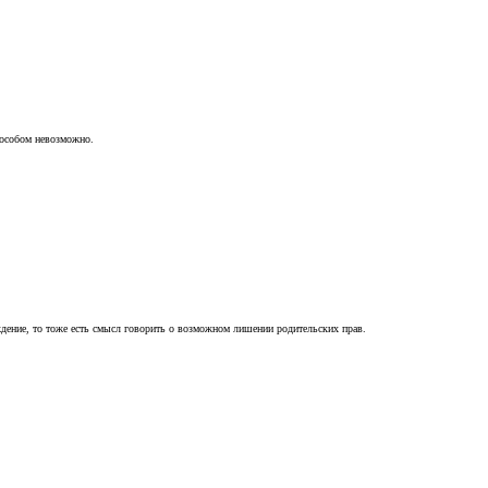
пособом невозможно.
ждение, то тоже есть смысл говорить о возможном лишении родительских прав.