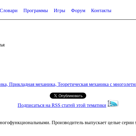
Словари
Программы
Игры
Форум
Контакты
ья
а, Прикладная механика, Теоретическая механика с многолетним
Подписаться на RSS статей этой тематики
офункциональными. Производитель выпускает целые серии мод