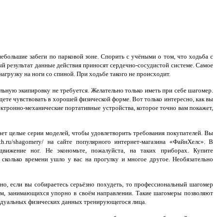
ебольшие забеги по парковой зоне. Спорить с учёными о том, что ходьба с
ый результат данные действия приносят сердечно-сосудистой системе. Самое
агрузку на ноги со спиной. При ходьбе такого не происходит.
льную экипировку не требуется. Желательно только иметь при себе шагомер.
дете чувствовать в хорошей физической форме. Вот только интересно, как вы
лектронно-механические портативные устройства, которое точно вам покажет,
целые серии моделей, чтобы удовлетворить требования покупателей. Вы
lth.ru/shagomery/ на сайте популярного интернет-магазина «ФайнХелс». В
вижение ног. Не экономьте, пожалуйста, на таких приборах. Купите
 сколько времени ушло у вас на прогулку и многое другое. Необязательно
но, если вы собираетесь серьёзно похудеть, то профессиональный шагомер
, занимающихся упорно в своём направлении. Такие шагомеры позволяют
видуальных физических данных тренирующегося лица.