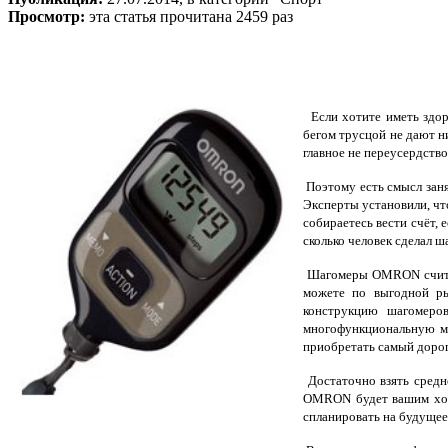
Просмотр:
эта статья прочитана 2459 раз
Если хотите иметь здоро
бегом трусцой не дают н
главное не переусердство
Поэтому есть смысл заня
Эксперты установили, что
собираетесь вести счёт,
сколько человек сделал 
Шагомеры OMRON считают
можете по выгодной р
конструкцию шагомеров
многофункциональную мо
приобретать самый дорог
Достаточно взять средне
OMRON будет вашим хор
спланировать на будущее