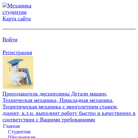
Карта сайта
Войти
Регистрация
Преподаватель дисциплины Детали машин,
Техническая механика, Прикладная механика,
Теоретическая механика с многолетним стажем,
доцент, к.т.н. выполнит работу быстро и качественно в
соответствии с Вашими требованиями
Главная
Студентам
Школьникам