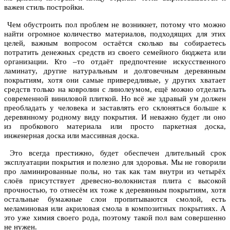
важен стиль постройки.
Чем обустроить пол проблем не возникнет, потому что можно
найти огромное количество материалов, подходящих для этих
целей, важным вопросом остаётся сколько вы собираетесь
потратить денежных средств из своего семейного бюджета или
организации. Кто –то отдаёт предпочтение искусственного
ламинату, другие натуральным и долговечным деревянным
покрытиям, хотя они самые привередливые, у других хватает
средств только на ковролин с линолеумом, ещё можно отделать
современной виниловой плиткой. Но всё же здравый ум должен
преобладать у человека и заставлять его склоняться больше к
деревянному родному виду покрытия. И неважно будет ли оно
из пробкового материала или просто паркетная доска,
инженерная доска или массивная доска.
Это всегда престижно, будет обеспечен длительный срок
эксплуатации покрытия и полезно для здоровья. Мы не говорили
про ламинированные полы, но так как там внутри из четырёх
слоёв присутствует древесно-волокнистая плита с высокой
прочностью, то отнесём их тоже к деревянным покрытиям, хотя
остальные бумажные слои пропитываются смолой, есть
меламиновая или акриловая смола в композитных покрытиях. А
это уже химия своего рода, поэтому такой пол вам совершенно
не нужен.