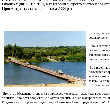
Публикация:
01.07.2014, в категории "Строительство и архите
Просмотр:
эта статья прочитана 2334 раз
Прежде чем мы
военных целей.
Что касается р
семьсот пятьд
обычная паромн
население было
Вот и сейчас в
получится соо
заранее узнать
заявку на пок
суровых клима
Другого эффективного способа в процессе ледостава и ледохода преодолет
понимать, что если сооружение будет неправильно эксплуатироваться, то он
Кондом и никого даже не предупредил. Понтонный мост представляет собой