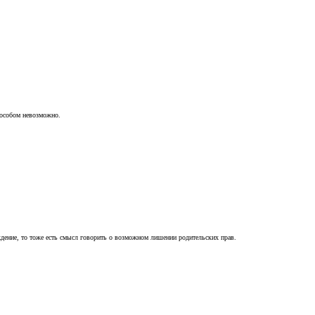
пособом невозможно.
ждение, то тоже есть смысл говорить о возможном лишении родительских прав.