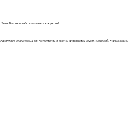
Ренее Как вести себя, сталкиваясь в агрессией
отрудничество вооруженных сил человечества и многих группировок других измерений, управляющих