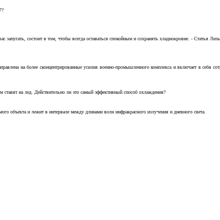
7?
с запугать, состоит в том, чтобы всегда оставаться спокойным и сохранять хладнокровие. - Статья Лизы 
аправлена на более сконцентрированные усилия военно-промышленного комплекса и включает в себя с
м ставят на лед. Действительно ли это самый эффективный способ охлаждения?
ого объекта и лежит в интервале между длинами волн инфракрасного излучения и дневного света.