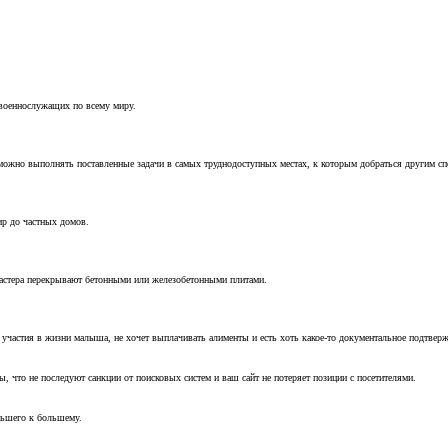
 военнослужащих по всему миру.
можно выполнять поставленные задачи в самых труднодоступных местах, к которым добраться другим с
ир до частных домов.
мастера перекрывают бетонными или железобетонными плитами.
т участия в жизни малыша, не хочет выплачивать алименты и есть хоть какое-то документальное подтвер
, что не последуют санкции от поисковых систем и ваш сайт не потеряет позиции с посетителями.
ньшего к большему.