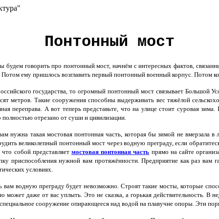
ктура"
Понтонный мост
 будем говорить про понтонный мост, начнём с интересных фактов, связанны
 Потом ему пришлось возглавить первый понтонный военный корпус. Потом ко
оссийского государства, то огромный понтонный мост связывает Большой Усс
есят метров. Такие сооружения способны выдерживать вес тяжёлой сельскохо
ая переправа. А вот теперь представьте, что на улице стоит суровая зима. 
 полностью отрезано от суши и цивилизации.
ам нужна такая мостовая понтонная часть, которая бы зимой не вмерзала в 
рудить великолепный понтонный мост через водную преграду, если обратитес
, что собой представляет
мостовая понтонная часть
прямо на сайте организа
упку приспособления нужной вам протяжённости. Предприятие как раз вам га
тических условиях.
ь вам водную преграду будет невозможно. Строят такие мосты, которые спо
о может даже от вас уплыть. Это не сказка, а горькая действительность. В 
 специальное сооружение опирающееся над водой на плавучие опоры. Эти по