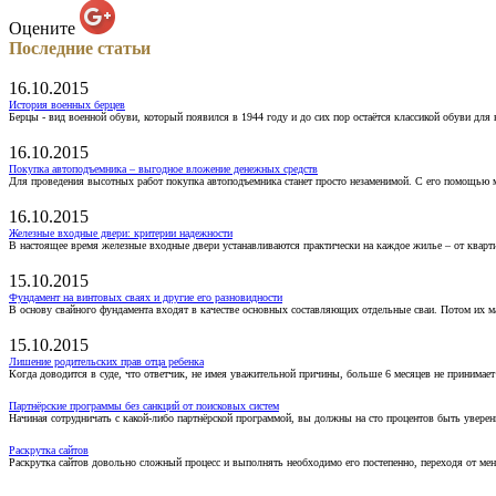
Оцените
Последние статьи
16.10.2015
История военных берцев
Берцы - вид военной обуви, который появился в 1944 году и до сих пор остаётся классикой обуви для
16.10.2015
Покупка автоподъемника – выгодное вложение денежных средств
Для проведения высотных работ покупка автоподъемника станет просто незаменимой. С его помощью 
16.10.2015
Железные входные двери: критерии надежности
В настоящее время железные входные двери устанавливаются практически на каждое жилье – от кварт
15.10.2015
Фундамент на винтовых сваях и другие его разновидности
В основу свайного фундамента входят в качестве основных составляющих отдельные сваи. Потом их 
15.10.2015
Лишение родительских прав отца ребенка
Когда доводится в суде, что ответчик, не имея уважительной причины, больше 6 месяцев не принимае
Партнёрские программы без санкций от поисковых систем
Начиная сотрудничать с какой-либо партнёрской программой, вы должны на сто процентов быть уверены
Раскрутка сайтов
Раскрутка сайтов довольно сложный процесс и выполнять необходимо его постепенно, переходя от ме