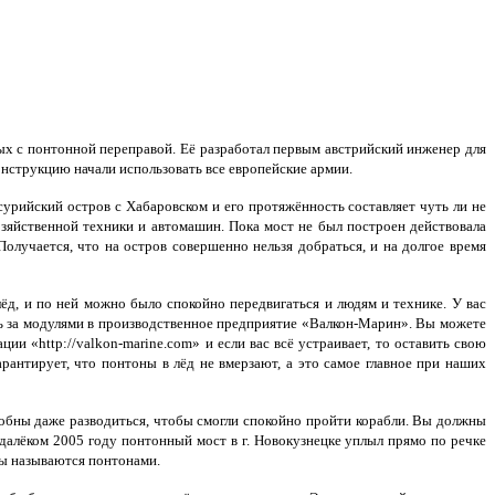
х с понтонной переправой. Её разработал первым австрийский инженер для
нструкцию начали использовать все европейские армии.
урийский остров с Хабаровском и его протяжённость составляет чуть ли не
зяйственной техники и автомашин. Пока мост не был построен действовала
Получается, что на остров совершенно нельзя добраться, и на долгое время
лёд, и по ней можно было спокойно передвигаться и людям и технике. У вас
ь за модулями в производственное предприятие «Валкон-Марин». Вы можете
ции «http://valkon-marine.com» и если вас всё устраивает, то оставить свою
рантирует, что понтоны в лёд не вмерзают, а это самое главное при наших
собны даже разводиться, чтобы смогли спокойно пройти корабли. Вы должны
недалёком 2005 году понтонный мост в г. Новокузнецке уплыл прямо по речке
ры называются понтонами.