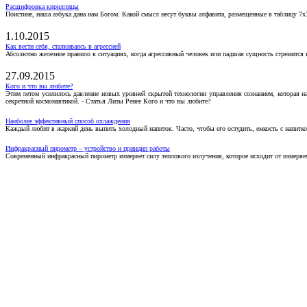
Расшифровка кириллицы
Поистине, наша азбука дана нам Богом. Какой смысл несут буквы алфавита, размещенные в таблицу 7х
1.10.2015
Как вести себя, сталкиваясь в агрессией
Абсолютно железное правило в ситуациях, когда агрессивный человек или падшая сущность стремится ва
27.09.2015
Кого и что вы любите?
Этим летом усилилось давление новых уровней скрытой технологии управления сознанием, которая н
секретной космонавтикой. - Статья Лизы Ренее Кого и что вы любите?
Наиболее эффективный способ охлаждения
Каждый любит в жаркий день выпить холодный напиток. Часто, чтобы его остудить, емкость с напитко
Инфракрасный пирометр – устройство и принцип работы
Современный инфракрасный пирометр измеряет силу теплового излучения, которое исходит от измеряем