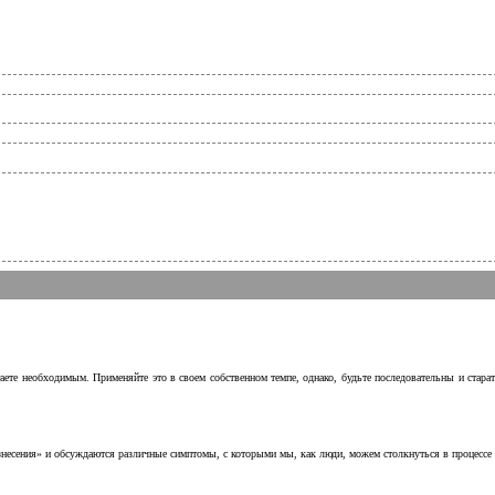
аете необходимым. Применяйте это в своем собственном темпе, однако, будьте последовательны и стара
несения» и обсуждаются различные симптомы, с которыми мы, как люди, можем столкнуться в процессе н