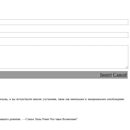
Insert
Cancel
тельны, и вы почувствуете многие улучшения, такие как ментальное и эмоциональное освобождение.
ашего развития. - - Статья Лизы Ренее Что такое Вознесение?