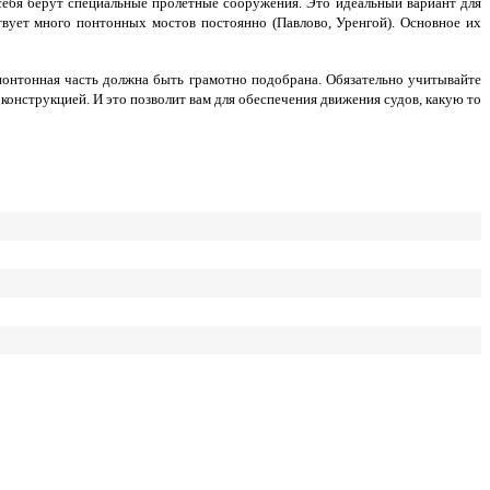
себя берут специальные пролётные сооружения. Это идеальный вариант для
твует много понтонных мостов постоянно (Павлово, Уренгой). Основное их
понтонная часть должна быть грамотно подобрана. Обязательно учитывайте
онструкцией. И это позволит вам для обеспечения движения судов, какую то