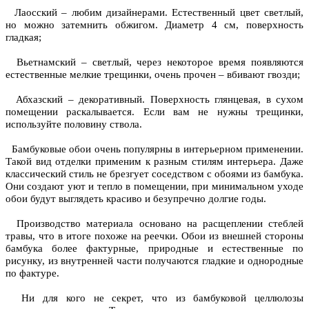
Лаосский – любим дизайнерами. Естественный цвет светлый,
но можно затемнить обжигом. Диаметр 4 см, поверхность
гладкая;
Вьетнамский – светлый, через некоторое время появляются
естественные мелкие трещинки, очень прочен – вбивают гвозди;
Абхазский – декоративный. Поверхность глянцевая, в сухом
помещении раскалывается. Если вам не нужны трещинки,
используйте половину ствола.
Бамбуковые обои очень популярны в интерьерном применении.
Такой вид отделки применим к разным стилям интерьера. Даже
классический стиль не брезгует соседством с обоями из бамбука.
Они создают уют и тепло в помещении, при минимальном уходе
обои будут выглядеть красиво и безупречно долгие годы.
Производство материала основано на расщеплении стеблей
травы, что в итоге похоже на реечки. Обои из внешней стороны
бамбука более фактурные, природные и естественные по
рисунку, из внутренней части получаются гладкие и однородные
по фактуре.
Ни для кого не секрет, что из бамбуковой целлюлозы