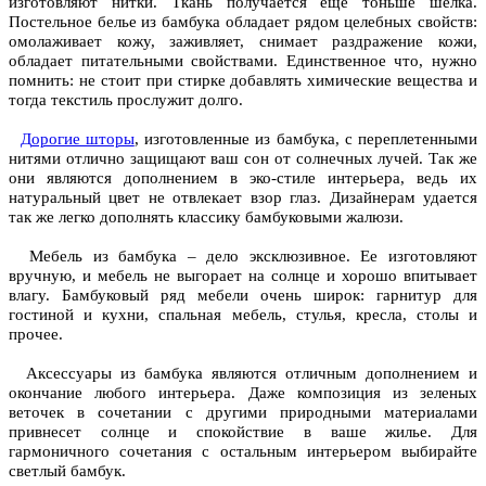
изготовляют нитки. Ткань получается еще тоньше шелка.
Постельное белье из бамбука обладает рядом целебных свойств:
омолаживает кожу, заживляет, снимает раздражение кожи,
обладает питательными свойствами. Единственное что, нужно
помнить: не стоит при стирке добавлять химические вещества и
тогда текстиль прослужит долго.
Дорогие шторы
, изготовленные из бамбука, с переплетенными
нитями отлично защищают ваш сон от солнечных лучей. Так же
они являются дополнением в эко-стиле интерьера, ведь их
натуральный цвет не отвлекает взор глаз. Дизайнерам удается
так же легко дополнять классику бамбуковыми жалюзи.
Мебель из бамбука – дело эксклюзивное. Ее изготовляют
вручную, и мебель не выгорает на солнце и хорошо впитывает
влагу. Бамбуковый ряд мебели очень широк: гарнитур для
гостиной и кухни, спальная мебель, стулья, кресла, столы и
прочее.
Аксессуары из бамбука являются отличным дополнением и
окончание любого интерьера. Даже композиция из зеленых
веточек в сочетании с другими природными материалами
привнесет солнце и спокойствие в ваше жилье. Для
гармоничного
сочетания с остальным интерьером выбирайте
светлый бамбук.