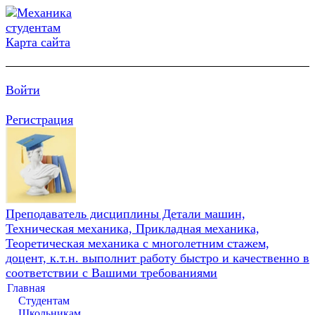
Карта сайта
Войти
Регистрация
Преподаватель дисциплины Детали машин,
Техническая механика, Прикладная механика,
Теоретическая механика с многолетним стажем,
доцент, к.т.н. выполнит работу быстро и качественно в
соответствии с Вашими требованиями
Главная
Студентам
Школьникам